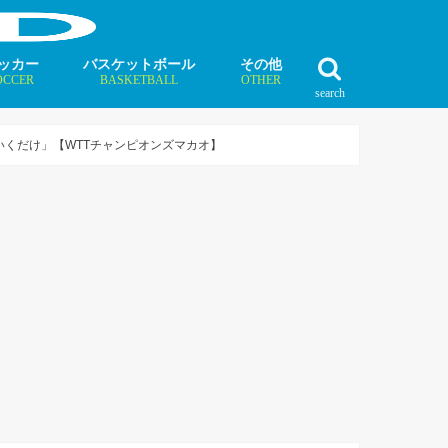
ッカー
バスケットボール
その他
OCCER
BASKETBALL
OTHER
search
最新記事
最新記事
最新記事
最新記事
最新記事
最新記事
最新記事
最新記事
最新記事
ュース
ラム
ンタビュー
ニュース
コラム
インタビュー
ボクシング
ラグビー
テニス
モータースポーツ
ダンス
フィギュアスケート
水泳
陸上競技
その他競技
くだけ」【WTTチャンピオンズマカオ】