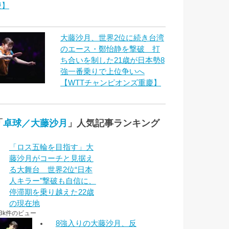
慶】
大藤沙月、世界2位に続き台湾
のエース・鄭怡静を撃破 打
ち合いを制した21歳が日本勢8
強一番乗りで上位争いへ
【WTTチャンピオンズ重慶】
「
卓球／大藤沙月
」人気記事ランキング
「ロス五輪を目指す」大
藤沙月がコーチと見据え
る大舞台 世界2位“日本
人キラー”撃破も自信に、
停滞期を乗り越えた22歳
の現在地
.3k件のビュー
8強入りの大藤沙月、反