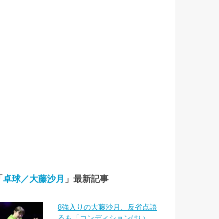
「
卓球／大藤沙月
」最新記事
8強入りの大藤沙月、反省点語
るも「コンディションはい