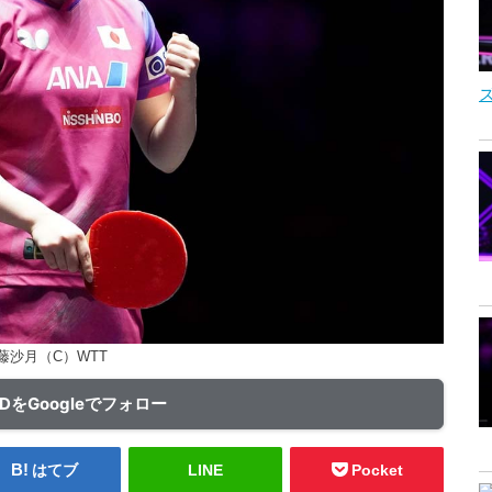
ズ
藤沙月（C）WTT
ADをGoogleでフォロー
はてブ
LINE
Pocket