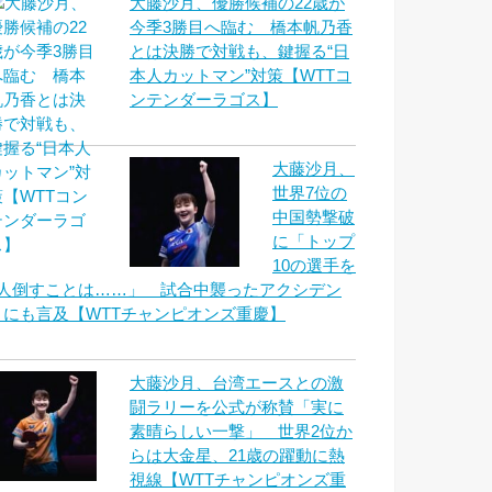
大藤沙月、優勝候補の22歳が
今季3勝目へ臨む 橋本帆乃香
とは決勝で対戦も、鍵握る“日
本人カットマン”対策【WTTコ
ンテンダーラゴス】
大藤沙月、
世界7位の
中国勢撃破
に「トップ
10の選手を
2人倒すことは……」 試合中襲ったアクシデン
トにも言及【WTTチャンピオンズ重慶】
大藤沙月、台湾エースとの激
闘ラリーを公式が称賛「実に
素晴らしい一撃」 世界2位か
らは大金星、21歳の躍動に熱
視線【WTTチャンピオンズ重