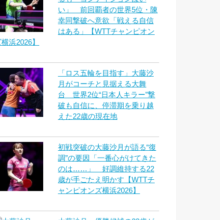
い」 前回覇者の世界5位・陳
幸同撃破へ意欲「戦える自信
はある」【WTTチャンピオン
横浜2026】
「ロス五輪を目指す」大藤沙
月がコーチと見据える大舞
台 世界2位“日本人キラー”撃
破も自信に、停滞期を乗り越
えた22歳の現在地
初戦突破の大藤沙月が語る“復
調”の要因「一番心がけてきた
のは……」 好調維持する22
歳が手ごたえ明かす【WTTチ
ャンピオンズ横浜2026】