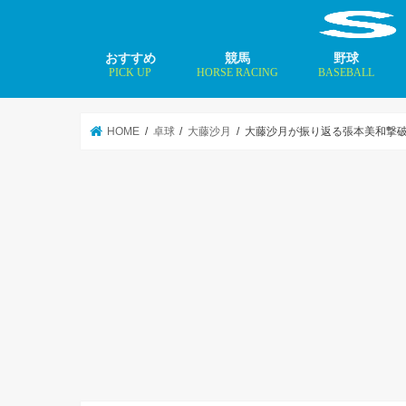
おすすめ
競馬
野球
PICK UP
HORSE RACING
BASEBALL
ニュース
コラム
インタビュー
矢田修 最新記事
MLBトップ投手を
HOME
卓球
大藤沙月
大藤沙月が振り返る張本美和撃破