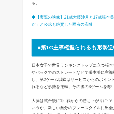
る。
◆【実際の映像】21歳大藤沙月と17歳張本
だ」と公式も絶賛した両者の応酬
■第1G主導権握られるも形勢逆
日本女子で世界ランキングトップに立つ張本
やバックでのストレートなどで張本美に主導権
し、第2ゲーム以降はサービスからのポイン
れるなど形勢を逆転。その後の3ゲームを奪
大藤は試合後に1回戦からの勝ち上がりにつ
いうか、新しい自分のプレースタイルに出会