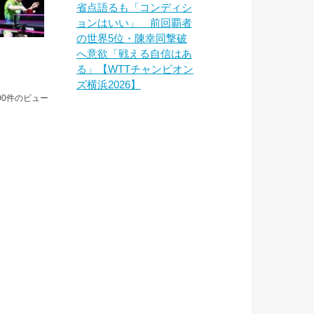
省点語るも「コンディシ
ョンはいい」 前回覇者
の世界5位・陳幸同撃破
へ意欲「戦える自信はあ
る」【WTTチャンピオン
ズ横浜2026】
00件のビュー