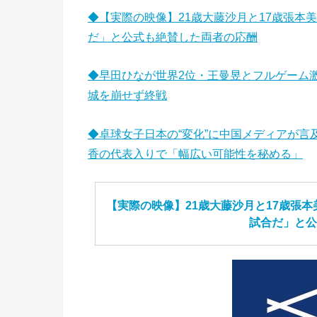
◆【実際の映像】21歳大藤沙月と17歳張本
だ」と公式も絶賛した両者の応酬
◆早田ひなが世界2位・王曼昱とフルゲーム
城を崩せず終戦
◆卓球女子日本の“変化”に中国メディアが
香の代表入りで「幅広い可能性を秘める」
【実際の映像】21歳大藤沙月と17歳張
試合だ」と公