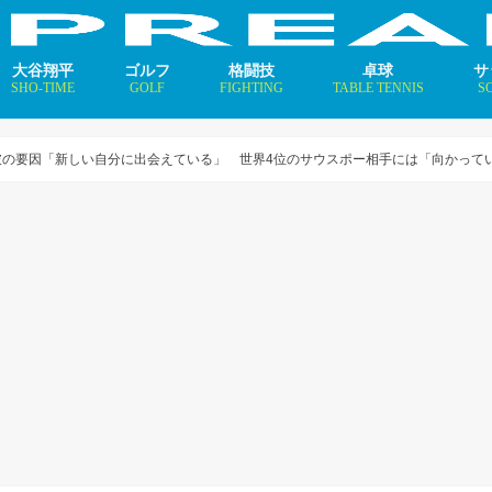
大谷翔平
ゴルフ
格闘技
卓球
サ
SHO-TIME
GOLF
FIGHTING
TABLE TENNIS
S
支えるメソッド×AI
ニュース
コラム
インタビュー
ニュース
コラム
平野美宇 プロフィール／
早田ひな プロフィール／
張本美和 プロフィール／
伊藤美誠 プロフィール／
大藤沙月 プロフィール／
長﨑美柚 プロフィール／
木原美悠 プロフィール／
張本智和 プロフィール／
戸上隼輔 プロフィール／
ニ
コ
イ
の要因「新しい自分に出会えている」 世界4位のサウスポー相手には「向かってい