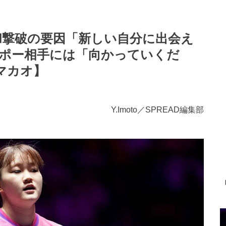
和撃破の要因「新しい自分に出会え
スポー相手には「向かっていくだ
マカオ】
Y.Imoto／SPREAD編集部