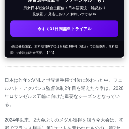
男女日本戦全試合生配信！日本語実況・解説あり
見放題 ／ 見逃しあり ／ 解約いつでもOK
今すぐ31日間無料トライアル
※新規登録限定。無料期間終了後は月額2,189円（税込）で自動更新。無料期
間中の解約は料金不要。【PR】
日本は昨年のVNLと世界選手権で4位に終わった中、フェ
ルハト・アクバシュ監督体制2年目を迎えた今季は、2028
年ロサンゼルス五輪に向けた重要なシーズンとなってい
る。
2024年以来、2大会ぶりのメダル獲得を狙う今大会は、初
戦でフランス相手に第1セットを奪われたものの、第2セ