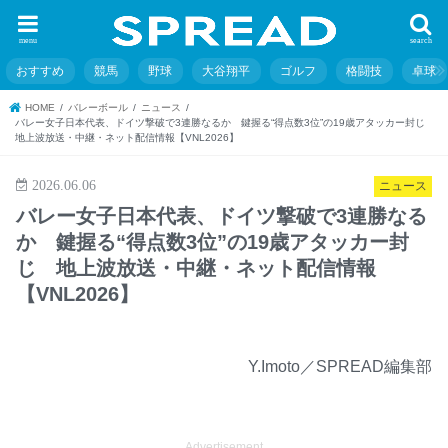
menu
search
おすすめ
競馬
野球
大谷翔平
ゴルフ
格闘技
卓球
HOME
バレーボール
ニュース
バレー女子日本代表、ドイツ撃破で3連勝なるか 鍵握る“得点数3位”の19歳アタッカー封じ
地上波放送・中継・ネット配信情報【VNL2026】
2026.06.06
ニュース
バレー女子日本代表、ドイツ撃破で3連勝なる
か 鍵握る“得点数3位”の19歳アタッカー封
じ 地上波放送・中継・ネット配信情報
【VNL2026】
Y.Imoto／SPREAD編集部
Advertisement