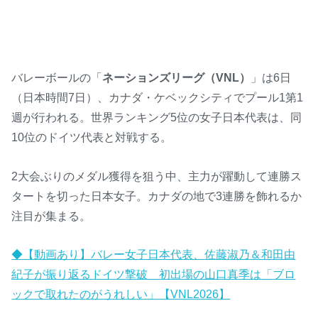
バレーボールの「
ネーションズリーグ（VNL）
」は6日
（日本時間7日）、カナダ・ケベックシティでプール1第1
週が行われる。世界ランキング5位の女子日本代表は、同
10位のドイツ代表と対戦する。
2大会ぶりのメダル獲得を狙う中、主力が躍動して連勝ス
タートを切った日本女子。カナダの地で3連勝を飾れるか
注目が集まる。
◆【動画あり】バレー女子日本代表、佐藤淑乃＆和田由
紀子が振り返るドイツ撃破 初出場の山口真季は「ブロ
ックで取れたのがうれしい」【VNL2026】