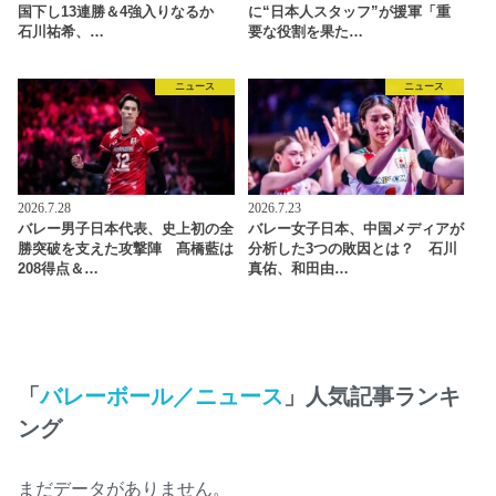
国下し13連勝＆4強入りなるか
に“日本人スタッフ”が援軍「重
石川祐希、…
要な役割を果た…
ニュース
ニュース
2026.7.28
2026.7.23
バレー男子日本代表、史上初の全
バレー女子日本、中国メディアが
勝突破を支えた攻撃陣 髙橋藍は
分析した3つの敗因とは？ 石川
208得点＆…
真佑、和田由…
「
バレーボール／ニュース
」人気記事ランキ
ング
まだデータがありません。