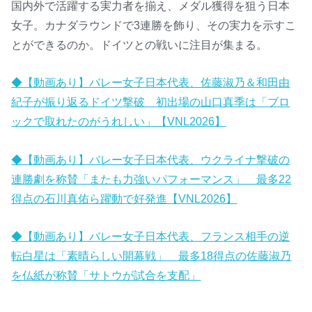
国内外で活躍する実力者を揃え、メダル獲得を狙う日本
女子。カナダラウンドで3連勝を飾り、その実力を示すこ
とができるのか。ドイツとの戦いに注目が集まる。
◆【動画あり】バレー女子日本代表、佐藤淑乃＆和田由
紀子が振り返るドイツ撃破 初出場の山口真季は「ブロ
ックで取れたのがうれしい」【VNL2026】
◆【動画あり】バレー女子日本代表、ウクライナ撃破の
連勝劇を称賛「またも力強いパフォーマンス」 最多22
得点の石川真佑ら躍動で好発進【VNL2026】
◆【動画あり】バレー女子日本代表、フランス相手の逆
転白星は「素晴らしい開幕戦」 最多18得点の佐藤淑乃
を仏紙が称賛「サトウが試合を支配」