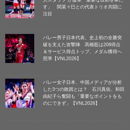
す」 関菜々巳との代表トリオ共闘に
注目
バレー男子日本代表、史上初の全勝突
破を支えた攻撃陣 髙橋藍は208得点
＆サービス得点トップ、メダル獲得へ
照準【VNL2026】
バレー女子日本、中国メディアが分析
した3つの敗因とは？ 石川真佑、和田
由紀子ら奮闘も「重要なポイントをも
のにできず」【VNL2026】