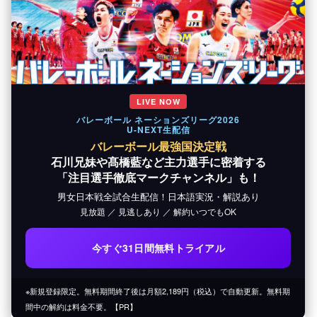
LIVE NOW
バレーボール ネーションズリーグ2026
U-NEXT生配信
バレーボール最強国決定戦
石川兄妹や髙橋藍など主力選手に密着する
「注目選手徹底マークチャンネル」も！
男女日本戦全試合生配信！日本語実況・解説あり
見放題 ／ 見逃しあり ／ 解約いつでもOK
今すぐ31日間無料トライアル
※新規登録限定。無料期間終了後は月額2,189円（税込）で自動更新。無料期
間中の解約は料金不要。【PR】