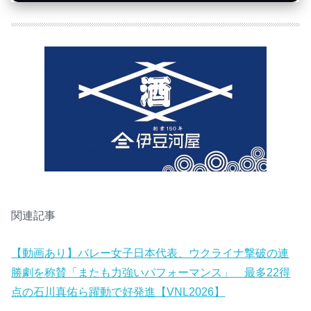
関連記事
【動画あり】バレー女子日本代表、ウクライナ撃破の連
勝劇を称賛「またも力強いパフォーマンス」 最多22得
点の石川真佑ら躍動で好発進【VNL2026】