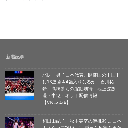
新着記事
バレー男子日本代表、開催国の中国下
し13連勝＆4強入りなるか 石川祐
希、髙橋藍らの躍動期待 地上波放
送・中継・ネット配信情報
【VNL2026】
和田由紀子、秋本美空の伊挑戦に“日本
人スタッフ”が援軍「重要な役割を果た