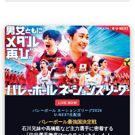
LIVE NOW
バレーボール ネーションズリーグ2026
U-NEXT生配信
バレーボール最強国決定戦
石川兄妹や髙橋藍など主力選手に密着する
「注目選手徹底マークチャンネル」も！