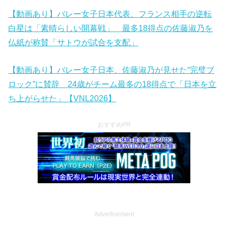
【動画あり】バレー女子日本代表、フランス相手の逆転
白星は「素晴らしい開幕戦」 最多18得点の佐藤淑乃を
仏紙が称賛「サトウが試合を支配」
【動画あり】バレー女子日本、佐藤淑乃が見せた“完璧ブ
ロック”に賛辞 24歳がチーム最多の18得点で「日本を立
ち上がらせた」【VNL2026】
おすすめPR
Advertisement