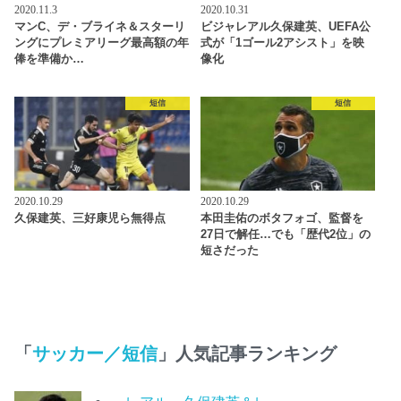
2020.11.3
2020.10.31
マンC、デ・ブライネ＆スターリ
ビジャレアル久保建英、UEFA公
ングにプレミアリーグ最高額の年
式が「1ゴール2アシスト」を映
俸を準備か…
像化
短信
短信
2020.10.29
2020.10.29
久保建英、三好康児ら無得点
本田圭佑のボタフォゴ、監督を
27日で解任…でも「歴代2位」の
短さだった
「
サッカー／短信
」人気記事ランキング