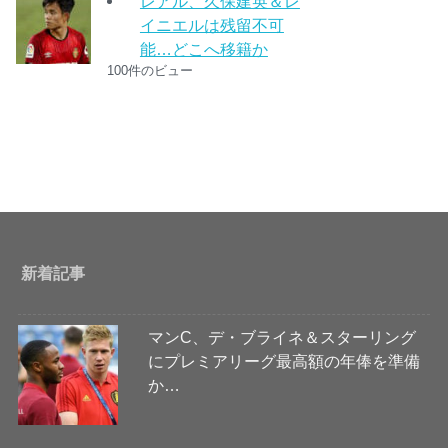
レアル、久保建英＆レ
イニエルは残留不可
能…どこへ移籍か
100件のビュー
新着記事
マンC、デ・ブライネ＆スターリング
にプレミアリーグ最高額の年俸を準備
か…