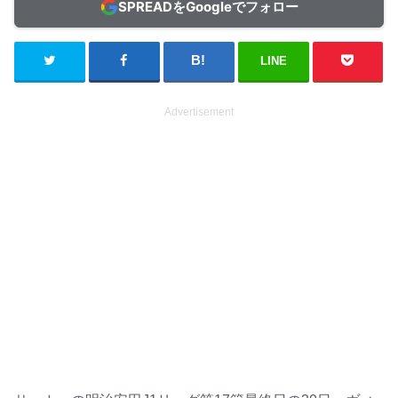
SPREADをGoogleでフォロー
LINE
Advertisement