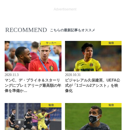
Advertisement
RECOMMEND
こちらの最新記事もオススメ
サッカー
短信
2020.11.3
2020.10.31
マンC、デ・ブライネ＆スターリ
ビジャレアル久保建英、UEFA公
ングにプレミアリーグ最高額の年
式が「1ゴール2アシスト」を映
俸を準備か…
像化
短信
短信