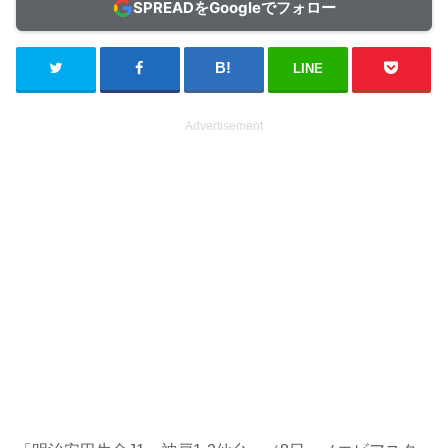
SPREADをGoogleでフォロー
LINE
Advertisement