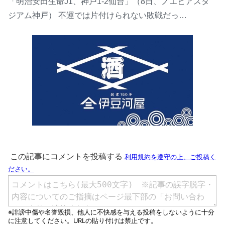
「明治安田生命J1、神戸1-2仙台」（8日、ノエビアスタ
ジアム神戸） 不運では片付けられない敗戦だっ…