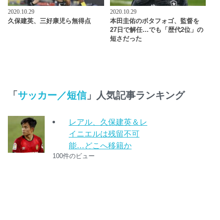
2020.10.29
2020.10.29
久保建英、三好康児ら無得点
本田圭佑のボタフォゴ、監督を
27日で解任…でも「歴代2位」の
短さだった
「
サッカー／短信
」人気記事ランキング
レアル、久保建英＆レ
イニエルは残留不可
能…どこへ移籍か
100件のビュー