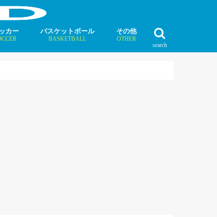
ッカー
バスケットボール
その他
OCCER
BASKETBALL
OTHER
search
最新記事
最新記事
最新記事
最新記事
最新記事
最新記事
最新記事
最新記事
最新記事
ュース
ラム
ンタビュー
ニュース
コラム
インタビュー
ボクシング
ラグビー
テニス
モータースポーツ
ダンス
フィギュアスケート
水泳
陸上競技
その他競技