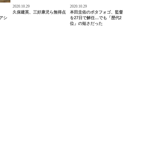
2020.10.29
2020.10.29
、
久保建英、三好康児ら無得点
本田圭佑のボタフォゴ、監督
2アシ
を27日で解任…でも「歴代2
位」の短さだった