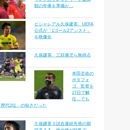
額の年俸を準備か…
ビジャレアル久保建英、UEFA
公式が「1ゴール2アシスト」
を映像化
久保建英、三好康児ら無得点
本田圭佑の
ボタフォ
ゴ、監督を
27日で解
任…でも
「歴代2位」の短さだった
久保建英３試合連続先発の期
待高まる 地元紙が特集で