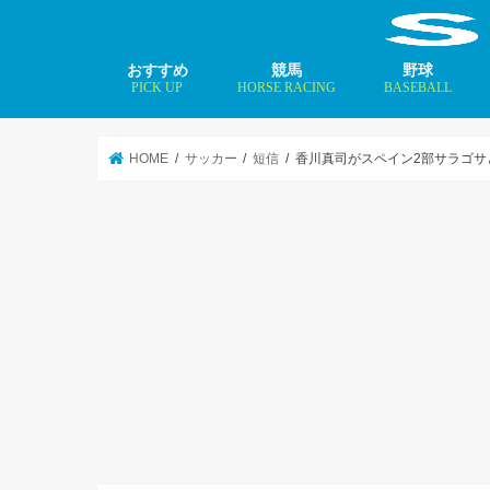
おすすめ
競馬
野球
PICK UP
HORSE RACING
BASEBALL
ニュース
コラム
インタビュー
矢田修 最新記事
MLBトップ投手を
HOME
サッカー
短信
香川真司がスペイン2部サラゴサ