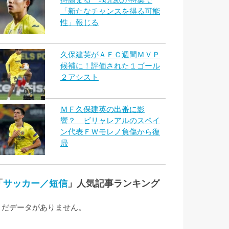
「新たなチャンスを得る可能
性」報じる
久保建英がＡＦＣ週間ＭＶＰ
候補に！評価された１ゴール
２アシスト
ＭＦ久保建英の出番に影
響？ ビリャレアルのスペイ
ン代表ＦＷモレノ負傷から復
帰
「
サッカー／短信
」人気記事ランキング
まだデータがありません。