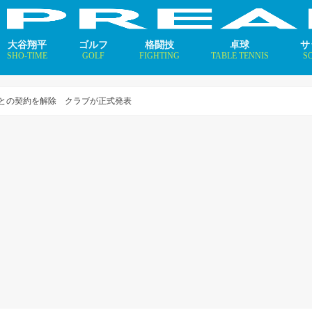
大谷翔平
ゴルフ
格闘技
卓球
サ
SHO-TIME
GOLF
FIGHTING
TABLE TENNIS
S
支えるメソッド×AI
ニュース
コラム
インタビュー
ニュース
コラム
平野美宇 プロフィール／
早田ひな プロフィール／
張本美和 プロフィール／
伊藤美誠 プロフィール／
大藤沙月 プロフィール／
長﨑美柚 プロフィール／
木原美悠 プロフィール／
張本智和 プロフィール／
戸上隼輔 プロフィール／
ニ
コ
イ
との契約を解除 クラブが正式発表