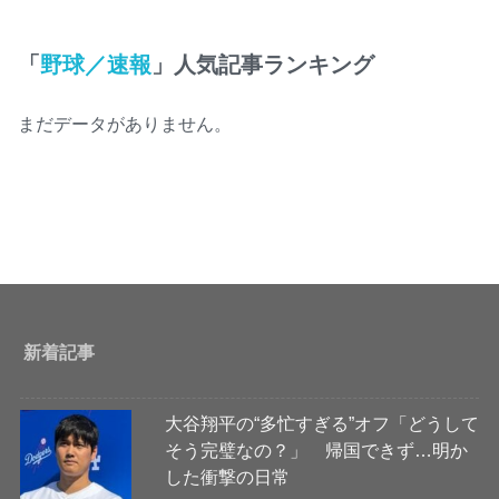
「
野球／速報
」人気記事ランキング
まだデータがありません。
新着記事
大谷翔平の“多忙すぎる”オフ「どうして
そう完璧なの？」 帰国できず…明か
した衝撃の日常