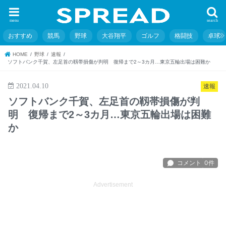
menu
search
おすすめ
競馬
野球
大谷翔平
ゴルフ
格闘技
卓球
HOME
野球
速報
ソフトバンク千賀、左足首の靱帯損傷が判明 復帰まで2～3カ月…東京五輪出場は困難か
2021.04.10
速報
ソフトバンク千賀、左足首の靱帯損傷が判
明 復帰まで2～3カ月…東京五輪出場は困難
か
Advertisement