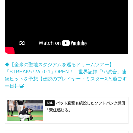
◆【全米の聖地スタジアムを巡るドリームツアー】
「STREAK57-Ver.0.1」OPEN！ 世界記録「57試合」連
続ヒットを予想【伝説のプレイヤー・ミスターXと過ごす
一日】
バット直撃も続投したソフトバンク武田
「責任感じる」