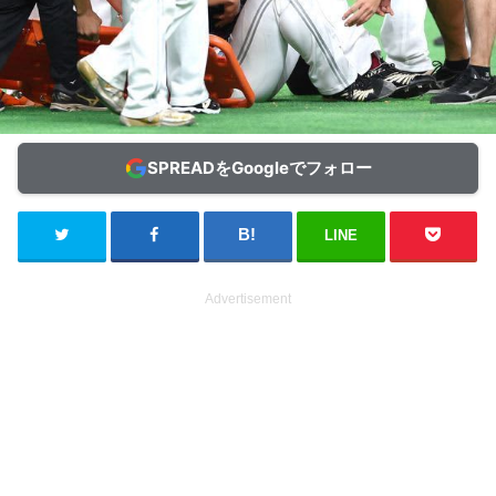
SPREADをGoogleでフォロー
LINE
Advertisement