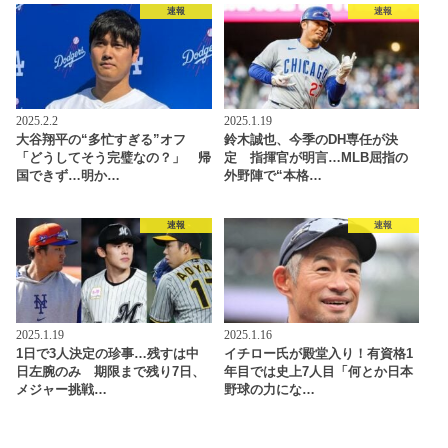
速報
速報
2025.2.2
2025.1.19
大谷翔平の“多忙すぎる”オフ
鈴木誠也、今季のDH専任が決
「どうしてそう完璧なの？」 帰
定 指揮官が明言…MLB屈指の
国できず…明か…
外野陣で“本格…
速報
速報
2025.1.19
2025.1.16
1日で3人決定の珍事…残すは中
イチロー氏が殿堂入り！有資格1
日左腕のみ 期限まで残り7日、
年目では史上7人目「何とか日本
メジャー挑戦…
野球の力にな…