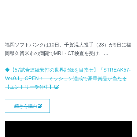
福岡ソフトバンクは10日、千賀滉大投手（28）が9日に福
岡県久留米市の病院でMRI・CT検査を受け、…
◆【57試合連続安打の世界記録を目指せ】「STREAK57-
Ver.0.1」OPEN！ ミッション達成で豪華賞品が当たる
【エントリー受付中】
続きを読む