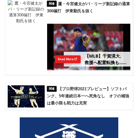
鷹・今宮健太がパ・リーグ新記録の通算
306犠打 伊東勤氏を抜く
【MLB】千賀滉大、
Read More
救援へ配置転換も……
渡米後初の“100マイ
ル超え” 指揮官は勝
ちパターンでの起用を
明言「終盤を任せる投
【プロ野球2021プレビュー】ソフトバ
手として通用する」
ンク、5年連続日本一へ死角なし オフの補強
は最小限も戦力は充実