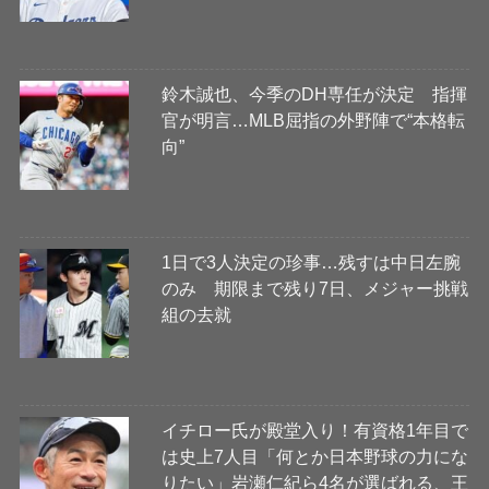
鈴木誠也、今季のDH専任が決定 指揮
官が明言…MLB屈指の外野陣で“本格転
向”
1日で3人決定の珍事…残すは中日左腕
のみ 期限まで残り7日、メジャー挑戦
組の去就
イチロー氏が殿堂入り！有資格1年目で
は史上7人目「何とか日本野球の力にな
りたい」岩瀬仁紀ら4名が選ばれる、王