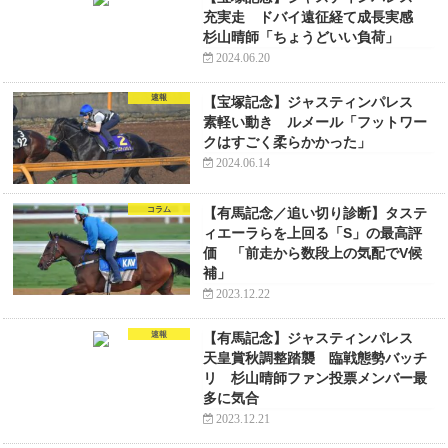
充実走 ドバイ遠征経て成長実感
杉山晴師「ちょうどいい負荷」
2024.06.20
速報
【宝塚記念】ジャスティンパレス
素軽い動き ルメール「フットワー
クはすごく柔らかかった」
2024.06.14
コラム
【有馬記念／追い切り診断】タステ
ィエーラらを上回る「S」の最高評
価 「前走から数段上の気配でV候
補」
2023.12.22
速報
【有馬記念】ジャスティンパレス
天皇賞秋調整踏襲 臨戦態勢バッチ
リ 杉山晴師ファン投票メンバー最
多に気合
2023.12.21