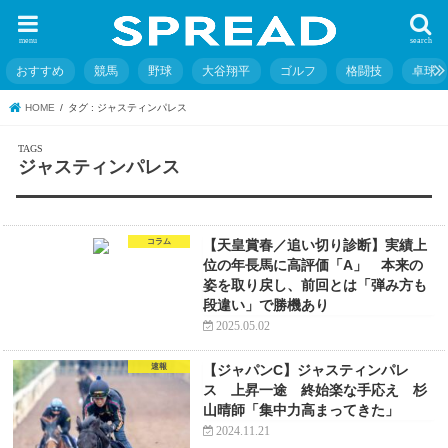
menu
search
おすすめ
競馬
野球
大谷翔平
ゴルフ
格闘技
卓球
HOME
タグ : ジャスティンパレス
ジャスティンパレス
コラム
【天皇賞春／追い切り診断】実績上
位の年長馬に高評価「A」 本来の
姿を取り戻し、前回とは「弾み方も
段違い」で勝機あり
2025.05.02
速報
【ジャパンC】ジャスティンパレ
ス 上昇一途 終始楽な手応え 杉
山晴師「集中力高まってきた」
2024.11.21