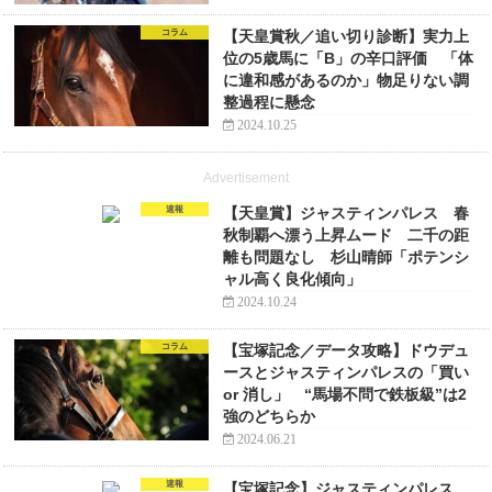
コラム
【天皇賞秋／追い切り診断】実力上
位の5歳馬に「B」の辛口評価 「体
に違和感があるのか」物足りない調
整過程に懸念
2024.10.25
Advertisement
速報
【天皇賞】ジャスティンパレス 春
秋制覇へ漂う上昇ムード 二千の距
離も問題なし 杉山晴師「ポテンシ
ャル高く良化傾向」
2024.10.24
コラム
【宝塚記念／データ攻略】ドウデュ
ースとジャスティンパレスの「買い
or 消し」 “馬場不問で鉄板級”は2
強のどちらか
2024.06.21
速報
【宝塚記念】ジャスティンパレス