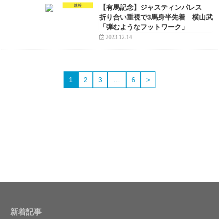
速報
【有馬記念】ジャスティンパレス
折り合い重視で3馬身半先着 横山武
「弾むようなフットワーク」
2023.12.14
1
2
3
…
6
>
新着記事