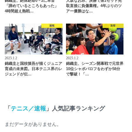
錦織圭、絶体絶命0－2に本音
大坂なおみ、決勝で第1セット先
「諦めているところもあった」
取直後に負傷棄権。4年ぶりのツ
4時間超え熱戦…
アー優勝はな…
速報
速報
2025.1.2
2025.1.2
錦織圭と国枝慎吾が描くジュニア
錦織圭、シーズン開幕戦で元世界
育成の未来図。日本テニス界のレ
10位シャポバロフをわずか58分
ジェンドが伝…
で撃破！「…
「
テニス／速報
」人気記事ランキング
まだデータがありません。