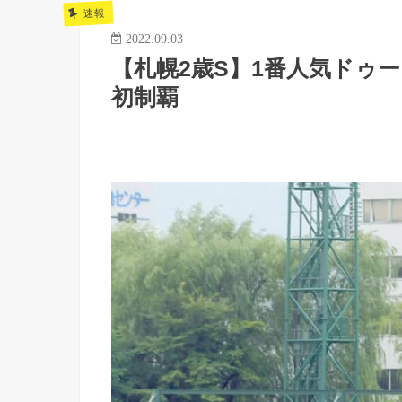
速報
2022.09.03
【札幌2歳S】1番人気ドゥ
初制覇