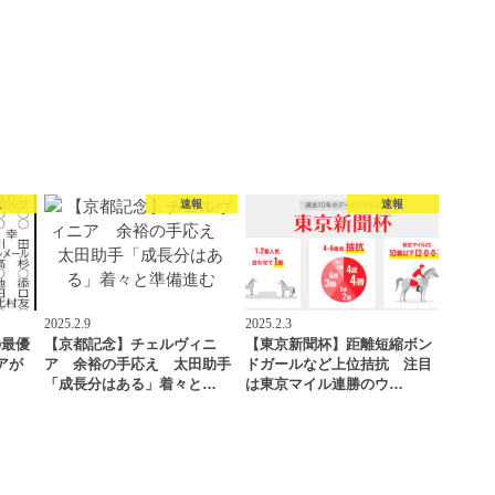
報
速報
速報
2025.2.9
2025.2.3
の最優
【京都記念】チェルヴィニ
【東京新聞杯】距離短縮ボン
アが
ア 余裕の手応え 太田助手
ドガールなど上位拮抗 注目
…
「成長分はある」着々と…
は東京マイル連勝のウ…