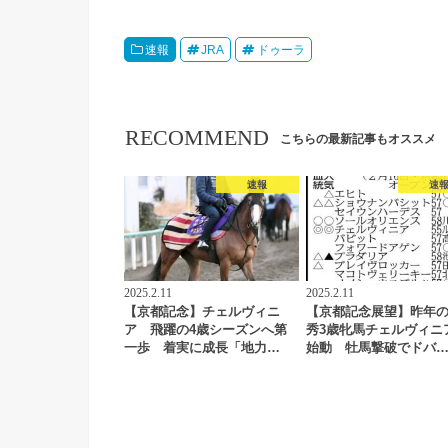
速報
JRA
ドゥーラ
RECOMMEND
こちらの最新記事もオススメ
速報
速
2025.2.11
2025.2.11
【京都記念】チェルヴィニ
【京都記念展望】昨年
ア 飛躍の4歳シーズンへ第
秀3歳牝馬チェルヴィニ
一歩 着実に成長「地力…
始動 牡馬撃破でドバ