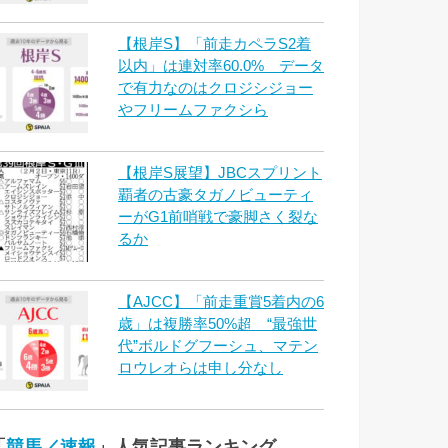
【根岸S】「前走カペラS2着
以内」は連対率60.0% データ
で有力なのはクロジシジョー
やフリームファクシら
【根岸S展望】JBCスプリント
覇者の古豪タガノビューティ
ーがG1前哨戦で豪脚さく裂な
るか
【AJCC】「前走重賞5着内の6
歳」は複勝率50%超 “最強世
代”ボルドグフーシュ、マテン
ロウレオらは申し分なし
「
競馬／速報
」人気記事ランキング