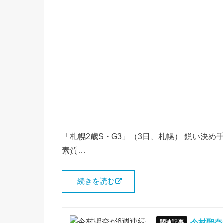
「札幌2歳S・G3」（3日、札幌） 鋭い決
素質…
続きを読む
今村聖奈