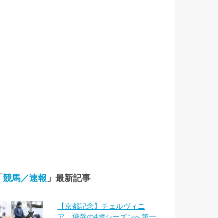
「
競馬／速報
」最新記事
【京都記念】チェルヴィニ
ア 飛躍の4歳シーズンへ第一