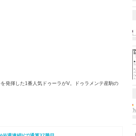
め手を発揮した1番人気ドゥーラがV。ドゥラメンテ産駒の
が6週連続Vで通算37勝目