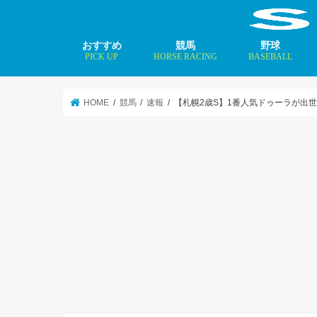
おすすめ
競馬
野球
PICK UP
HORSE RACING
BASEBALL
ニュース
コラム
インタビュー
矢田修 最新記事
MLBトップ投手を
HOME
競馬
速報
【札幌2歳S】1番人気ドゥーラが出