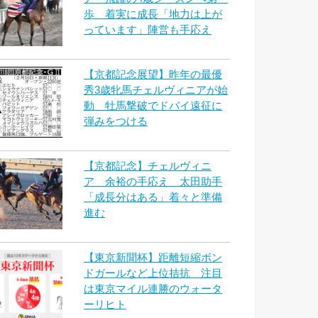
歩 着実に成長「地力は上が
っています」陣営も手応え
【京都記念展望】昨年の最優
秀3歳牝馬チェルヴィニアが始
動 牡馬撃破でドバイ遠征に
弾みをつける
【京都記念】チェルヴィニ
ア 余裕の手応え 太田助手
「成長分はある」着々と準備
進む
【東京新聞杯】距離短縮ボン
ドガールなど上位拮抗 注目
は東京マイル連勝のウォータ
ーリヒト