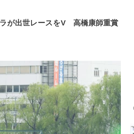
ーラが出世レースをV 高橋康師重賞