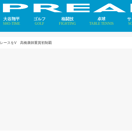
大谷翔平
ゴルフ
格闘技
卓球
サ
SHO-TIME
GOLF
FIGHTING
TABLE TENNIS
S
支えるメソッド×AI
ニュース
コラム
インタビュー
ニュース
コラム
平野美宇 プロフィール／
早田ひな プロフィール／
張本美和 プロフィール／
伊藤美誠 プロフィール／
大藤沙月 プロフィール／
長﨑美柚 プロフィール／
木原美悠 プロフィール／
張本智和 プロフィール／
戸上隼輔 プロフィール／
ニ
コ
イ
世レースをV 高橋康師重賞初制覇