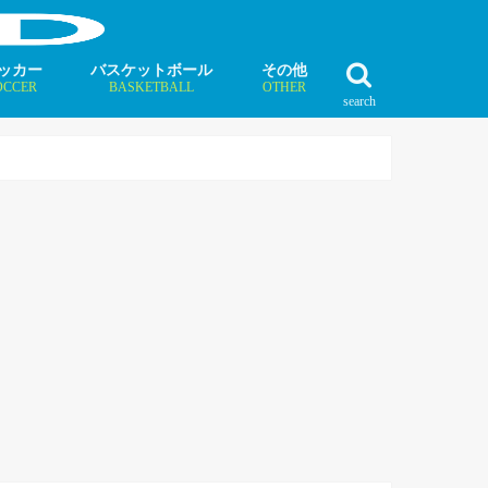
ッカー
バスケットボール
その他
OCCER
BASKETBALL
OTHER
search
最新記事
最新記事
最新記事
最新記事
最新記事
最新記事
最新記事
最新記事
最新記事
ュース
ラム
ンタビュー
ニュース
コラム
インタビュー
ボクシング
ラグビー
テニス
モータースポーツ
ダンス
フィギュアスケート
水泳
陸上競技
その他競技