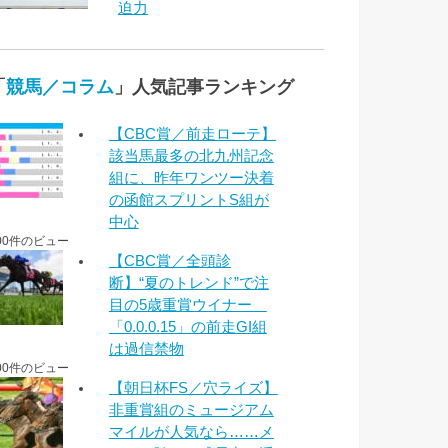
迫力
「
競馬／コラム
」人気記事ランキング
【CBC賞／前走ローテ】
該当馬最多の北九州記念
組に、昨年ワンツー決着
の函館スプリントS組が
中心
00件のビュー
【CBC賞／全頭診
断】“夏のトレンド”で注
目の5歳重賞ウイナー
「0.0.0.15」の前走GI組
は過信禁物
00件のビュー
【朝日杯FS／穴ライズ】
非重賞組のミュージアム
マイルが人気なら……メ