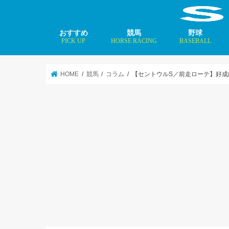
おすすめ
競馬
野球
PICK UP
HORSE RACING
BASEBALL
ニュース
コラム
インタビュー
矢田修 最新記事
MLBトップ投手を
HOME
競馬
コラム
【セントウルS／前走ローテ】好成