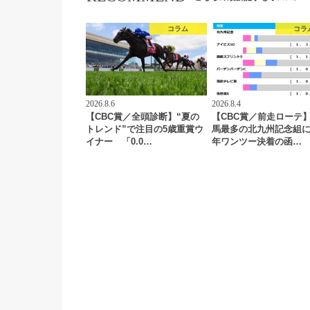
コラム
コラ
2026.8.6
2026.8.4
【CBC賞／全頭診断】“夏の
【CBC賞／前走ローテ
トレンド”で注目の5歳重賞ウ
馬最多の北九州記念組
イナー 「0.0…
年ワンツー決着の函…