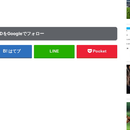
ADをGoogleでフォロー
はてブ
LINE
Pocket