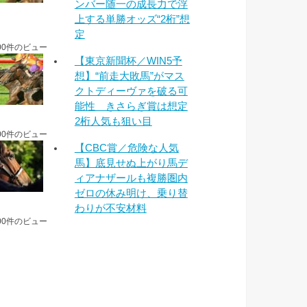
ンバー随一の成長力で浮
上する単勝オッズ“2桁”想
定
00件のビュー
【東京新聞杯／WIN5予
想】“前走大敗馬”がマス
クトディーヴァを破る可
能性 きさらぎ賞は想定
2桁人気も狙い目
00件のビュー
【CBC賞／危険な人気
馬】底見せぬ上がり馬デ
ィアナザールも複勝圏内
ゼロの休み明け、乗り替
わりが不安材料
00件のビュー