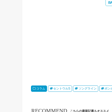
B
コラム
セントウルS
ソングライン
ボン
RECOMMEND
こちらの最新記事もオススメ