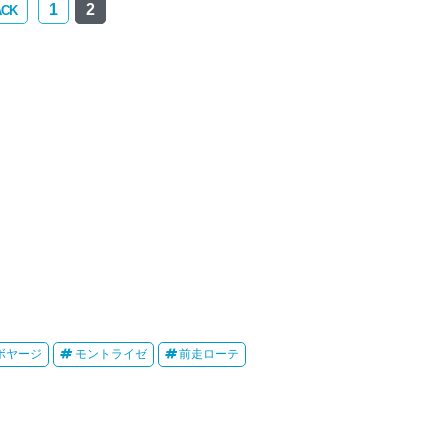
1
2
ACK
ボヤージ
モントライゼ
前走ローテ