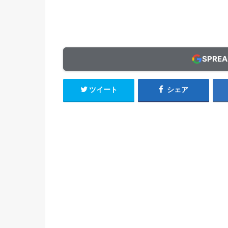
SPRE
ツイート
シェア