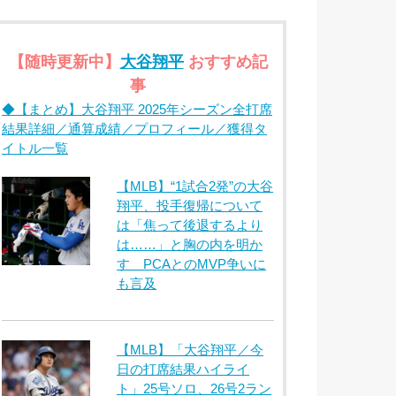
【随時更新中】
大谷翔平
おすすめ記
事
◆【まとめ】大谷翔平 2025年シーズン全打席
結果詳細／通算成績／プロフィール／獲得タ
イトル一覧
【MLB】“1試合2発”の大谷
翔平、投手復帰について
は「焦って後退するより
は……」と胸の内を明か
す PCAとのMVP争いに
も言及
【MLB】「大谷翔平／今
日の打席結果ハイライ
ト」25号ソロ、26号2ラン