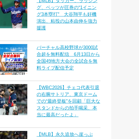
【MLB】タッカー、ラッシン
グ、ベッツが圧巻の“1イニン
グ3本塁打” 大谷翔平も好機
演出、粘投の山本由伸を強力
援護
バーチャル高校野球が3000試
合超を無料配信 6月13日から
全国49地方大会の全試合を無
料ライブ配信予定
【WBC2026】チェコ代表引退
の右腕サトリア、東京ドーム
での“最終登板”を回顧「巨大な
スタンドからの拍手喝采、本
当に最高だったよ」
【MLB】永久追放へ崖っぷ