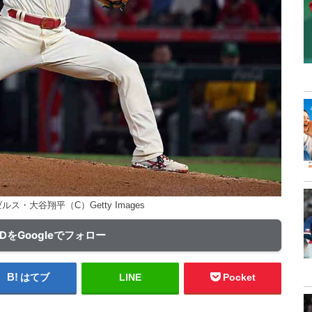
ス・大谷翔平（C）Getty Images
ADをGoogleでフォロー
はてブ
LINE
Pocket