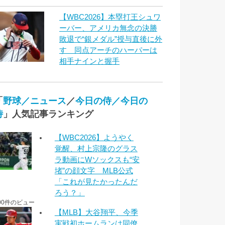
【WBC2026】本塁打王シュワ
ーバー、アメリカ無念の決勝
敗退で“銀メダル”授与直後に外
す 同点アーチのハーパーは
相手ナインと握手
「
野球／ニュース
／
今日の侍／今日の
侍
」人気記事ランキング
【WBC2026】ようやく
覚醒、村上宗隆のグラス
ラ動画にWソックスも“安
堵”の顔文字 MLB公式
「これが見たかったんだ
ろう？」
00件のビュー
【MLB】大谷翔平、今季
実戦初ホームランは同僚