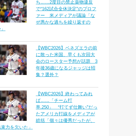
ち……2度目の禁止薬物違反
で“162試合全休決定”のプロフ
ァー 米メディアが議論「な
ぜ愚かな過ちを繰り返すの
か」
【WBC2026】ベネズエラの前
に散った米国、早くも次回大
会のロースター予想が話題 3
年後36歳になるジャッジは招
集？選外？
【WBC2026】終わってみれ
ば……「チーム打
率.250」 “打てず仕舞い”だっ
たアメリカ打線をメディアが
総括「個々は優秀だったが、
結束力を欠いた」