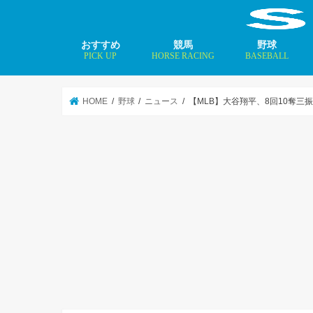
おすすめ
競馬
野球
PICK UP
HORSE RACING
BASEBALL
ニュース
コラム
インタビュー
矢田修 最新記事
MLBトップ投手を
HOME
野球
ニュース
【MLB】大谷翔平、8回10奪三