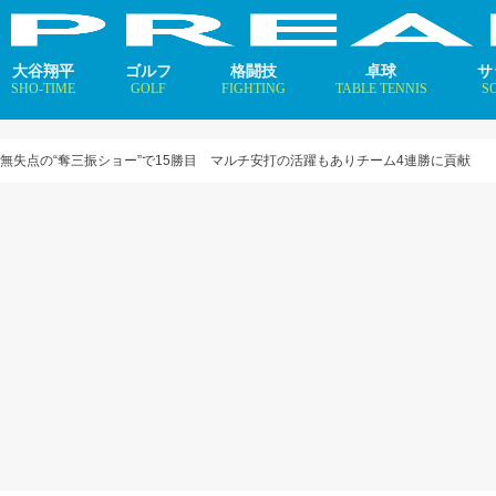
大谷翔平
ゴルフ
格闘技
卓球
サ
SHO-TIME
GOLF
FIGHTING
TABLE TENNIS
S
支えるメソッド×AI
ニュース
コラム
インタビュー
ニュース
コラム
平野美宇 プロフィール／
早田ひな プロフィール／
張本美和 プロフィール／
伊藤美誠 プロフィール／
大藤沙月 プロフィール／
長﨑美柚 プロフィール／
木原美悠 プロフィール／
張本智和 プロフィール／
戸上隼輔 プロフィール／
ニ
コ
イ
振無失点の“奪三振ショー”で15勝目 マルチ安打の活躍もありチーム4連勝に貢献