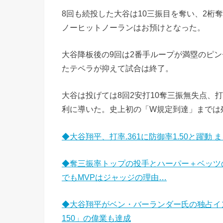
8回も続投した大谷は10三振目を奪い、2桁
ノーヒットノーランはお預けとなった。
大谷降板後の9回は2番手ループが満塁のピ
たテペラが抑えて試合は終了。
大谷は投げては8回2安打10奪三振無失点、打
利に導いた。史上初の「W規定到達」までは
◆大谷翔平、打率.361に防御率1.50と躍
◆奪三振率トップの投手とハーパー＋ベッツ
でもMVPはジャッジの理由…
◆大谷翔平がベン・バーランダー氏の独占イ
150」の偉業も達成