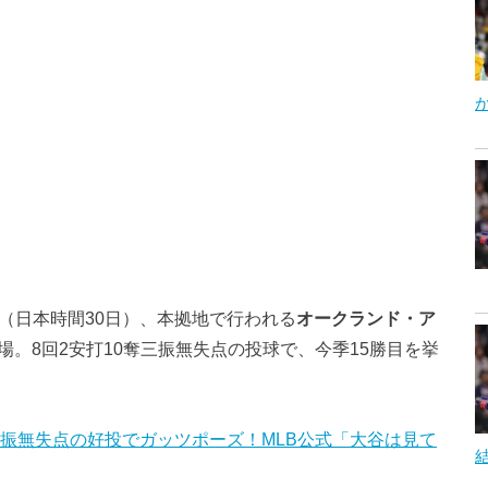
日（日本時間30日）、本拠地で行われる
オークランド・ア
場。8回2安打10奪三振無失点の投球で、今季15勝目を挙
三振無失点の好投でガッツポーズ！MLB公式「大谷は見て