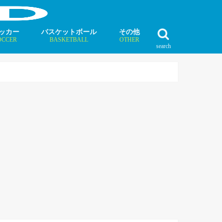
ッカー
バスケットボール
その他
OCCER
BASKETBALL
OTHER
search
最新記事
最新記事
最新記事
最新記事
最新記事
最新記事
最新記事
最新記事
最新記事
ュース
ラム
ンタビュー
ニュース
コラム
インタビュー
ボクシング
ラグビー
テニス
モータースポーツ
ダンス
フィギュアスケート
水泳
陸上競技
その他競技