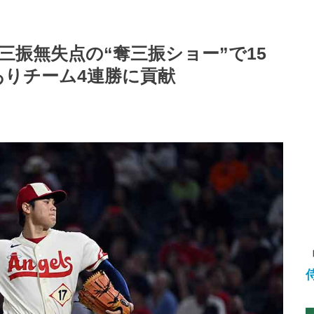
奪三振無失点の“奪三振ショー”で15
ありチーム4連勝に貢献