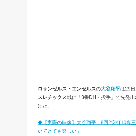
ロサンゼルス・エンゼルス
の
大谷翔平
は29
スレチックス
戦に「3番DH・投手」で先発出
げた。
◆【実際の映像】大谷翔平、8回2安打10奪
いてとても楽しい」