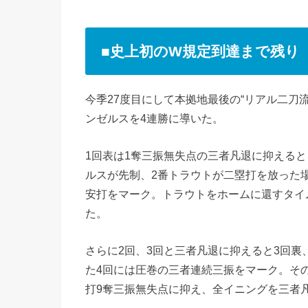
■史上初のW規定到達まで残り
今季27度目にして本拠地最後の“リアル二刀
ンゼルスを4連勝に導いた。
1回表は1奪三振無失点の三者凡退に抑える
ルスが先制、2番トラウトが二塁打を放った場
安打をマーク。トラウトをホームに還すタイ
た。
さらに2回、3回と三者凡退に抑えると3回裏
た4回には圧巻の三者連続三振をマーク。その
打9奪三振無失点に抑え、全イニングを三者