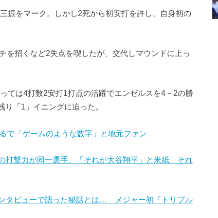
奪三振をマーク。しかし2死から初安打を許し、自身初の
ンチを招くなど2失点を喫したが、交代しマウンドに上っ
っては4打数2安打1打点の活躍でエンゼルスを4－2の勝
残り「1」イニングに迫った。
動 まるで「ゲームのような数字」と地元ファン
の打撃力が同一選手、「それが大谷翔平」と米紙 それ
ンタビューで語った秘話とは… メジャー初「トリプル