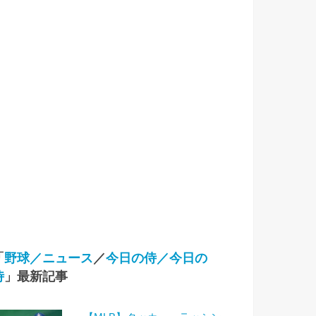
「
野球／ニュース
／
今日の侍／今日の
侍
」最新記事