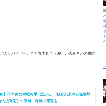
〝バカサバイバー〟こと青木真也（39）が大みそかの格闘
IN.40】平本蓮の対戦相手は誰か… 朝倉未来や安保瑠輝
治など8選手の候補、奇跡の遭遇も