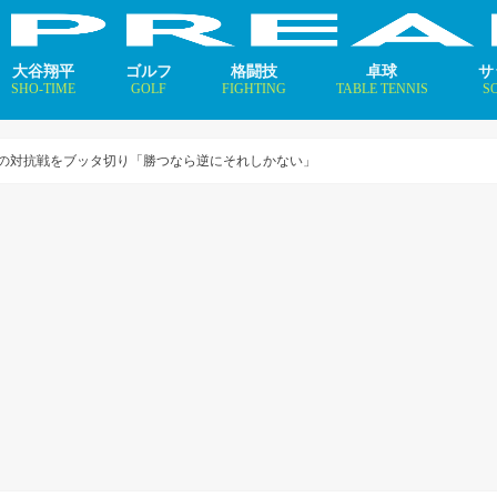
大谷翔平
ゴルフ
格闘技
卓球
サ
SHO-TIME
GOLF
FIGHTING
TABLE TENNIS
S
支えるメソッド×AI
ニュース
コラム
インタビュー
ニュース
コラム
平野美宇 プロフィール／
早田ひな プロフィール／
張本美和 プロフィール／
伊藤美誠 プロフィール／
大藤沙月 プロフィール／
長﨑美柚 プロフィール／
木原美悠 プロフィール／
張本智和 プロフィール／
戸上隼輔 プロフィール／
ニ
コ
イ
ルとの対抗戦をブッタ切り「勝つなら逆にそれしかない」