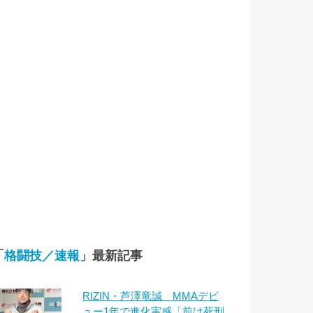
「
格闘技／速報
」最新記事
RIZIN・芦澤竜誠 MMAデビ
ュー1年で進化実感「前は死刑