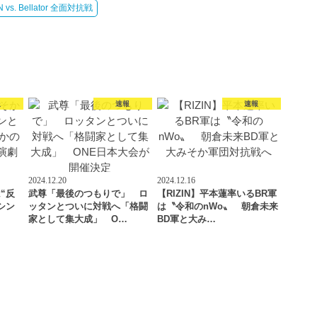
 vs. Bellator 全面対抗戦
報
速報
速報
2024.12.20
2024.12.16
“反
武尊「最後のつもりで」 ロ
【RIZIN】平本蓮率いるBR軍
シン
ッタンとついに対戦へ「格闘
は〝令和のnWo〟 朝倉未来
家として集大成」 O…
BD軍と大み…