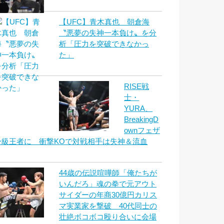
【UFC】青木真也 朝倉海
〝悪夢の失神一本負け〟を分
析「圧力を突破できなかっ
た」
RISE戦
士・
YURA、
BreakingD
ownフェザ
ー級王者に 衝撃KOで対戦相手は失神＆流血
44歳の伝説喧嘩師「俺たちが
いんだろ」魂の拳で元アウト
サイダーの年商30億円カリス
マ実業家を撃破 40代同士の
壮絶ボコボコ殴り合いに会場