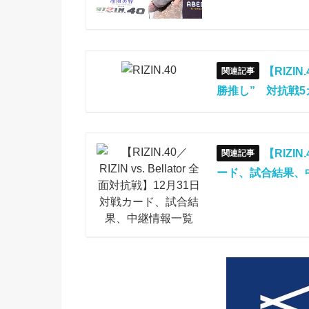
【RIZI
勝推し” 対抗戦
【RIZIN
ード、試合結果、