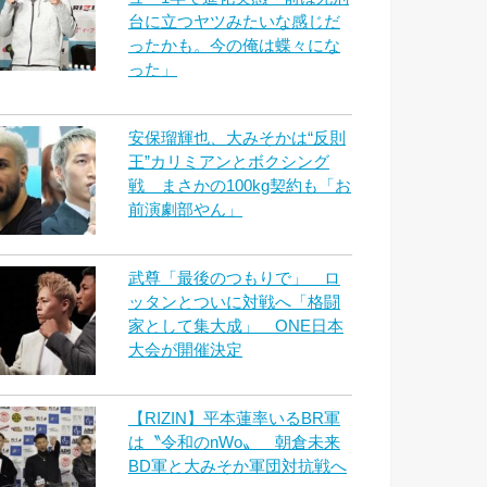
台に立つヤツみたいな感じだ
ったかも。今の俺は蝶々にな
った」
安保瑠輝也、大みそかは“反則
王”カリミアンとボクシング
戦 まさかの100kg契約も「お
前演劇部やん」
武尊「最後のつもりで」 ロ
ッタンとついに対戦へ「格闘
家として集大成」 ONE日本
大会が開催決定
【RIZIN】平本蓮率いるBR軍
は〝令和のnWo〟 朝倉未来
BD軍と大みそか軍団対抗戦へ