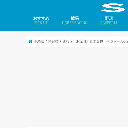
おすすめ
競馬
野球
PICK UP
HORSE RACING
BASEBALL
ニュース
コラム
インタビュー
矢田修 最新記事
MLBトップ投手を
HOME
格闘技
速報
【RIZIN】青木真也 ベラトー