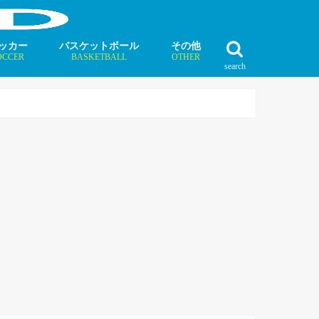
ッカー
バスケットボール
その他
OCCER
BASKETBALL
OTHER
search
最新記事
最新記事
最新記事
最新記事
最新記事
最新記事
最新記事
最新記事
最新記事
ュース
ラム
ンタビュー
ニュース
コラム
インタビュー
ボクシング
ラグビー
テニス
モータースポーツ
ダンス
フィギュアスケート
水泳
陸上競技
その他競技