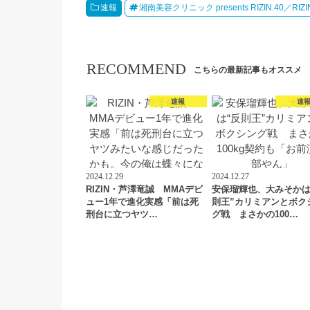
速報
湘南美容クリニック presents RIZIN.40／RIZIN
RECOMMEND
こちらの最新記事もオススメ
速報
速
2024.12.29
2024.12.27
RIZIN・芦澤竜誠 MMAデビ
安保瑠輝也、大みそかは
ュー1年で進化実感「前は死
則王”カリミアンとボク
刑台に立つヤツ…
グ戦 まさかの100…