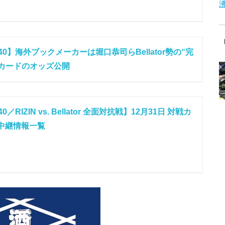
N.40】海外ブックメーカーは堀口恭司らBellator勢の“完
5カードのオッズ公開
.40／RIZIN vs. Bellator 全面対抗戦】12月31日 対戦カ
中継情報一覧