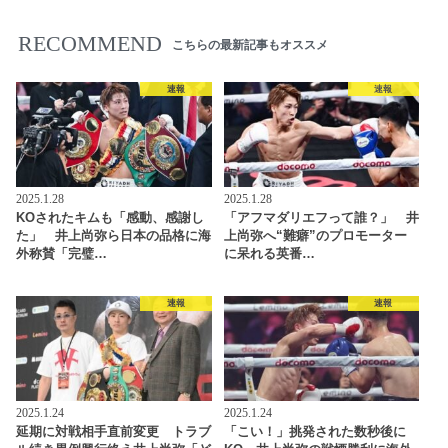
RECOMMEND
こちらの最新記事もオススメ
速報
速報
2025.1.28
2025.1.28
KOされたキムも「感動、感謝し
「アフマダリエフって誰？」 井
た」 井上尚弥ら日本の品格に海
上尚弥へ“難癖”のプロモーター
外称賛「完璧…
に呆れる英番…
速報
速報
2025.1.24
2025.1.24
延期に対戦相手直前変更 トラブ
「こい！」挑発された数秒後に