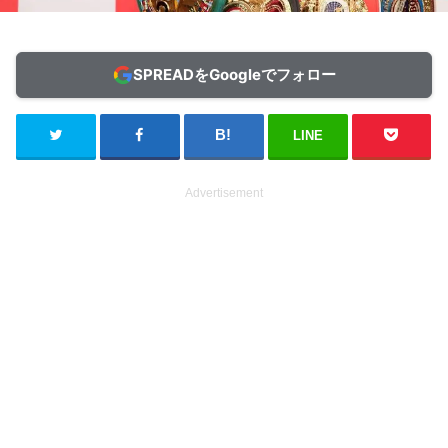
SPREADをGoogleでフォロー
LINE
Advertisement