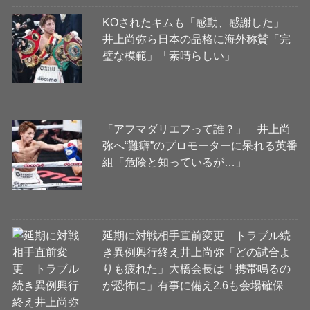
KOされたキムも「感動、感謝した」
井上尚弥ら日本の品格に海外称賛「完
璧な模範」「素晴らしい」
「アフマダリエフって誰？」 井上尚
弥へ“難癖”のプロモーターに呆れる英番
組「危険と知っているが…」
延期に対戦相手直前変更 トラブル続
き異例興行終え井上尚弥「どの試合よ
りも疲れた」大橋会長は「携帯鳴るの
が恐怖に」有事に備え2.6も会場確保