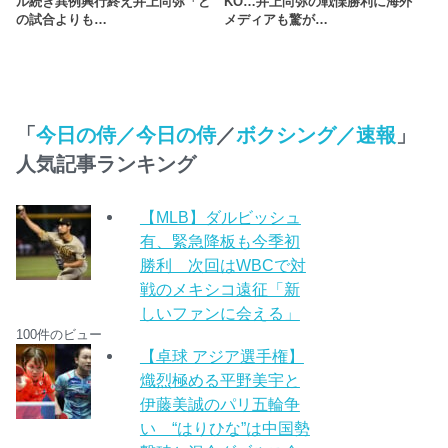
ル続き異例興行終え井上尚弥「ど
KO…井上尚弥の戦慄勝利に海外
の試合よりも…
メディアも驚が…
「
今日の侍／今日の侍
／
ボクシング／速報
」
人気記事ランキング
【MLB】ダルビッシュ
有、緊急降板も今季初
勝利 次回はWBCで対
戦のメキシコ遠征「新
しいファンに会える」
100件のビュー
【卓球 アジア選手権】
熾烈極める平野美宇と
伊藤美誠のパリ五輪争
い “はりひな”は中国勢