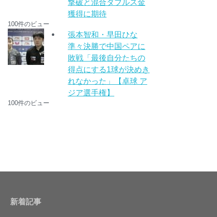
撃破と混合ダブルス金
獲得に期待
100件のビュー
張本智和・早田ひな
準々決勝で中国ペアに
敗戦「最後自分たちの
得点にする1球が決めき
れなかった」【卓球 ア
ジア選手権】
100件のビュー
新着記事