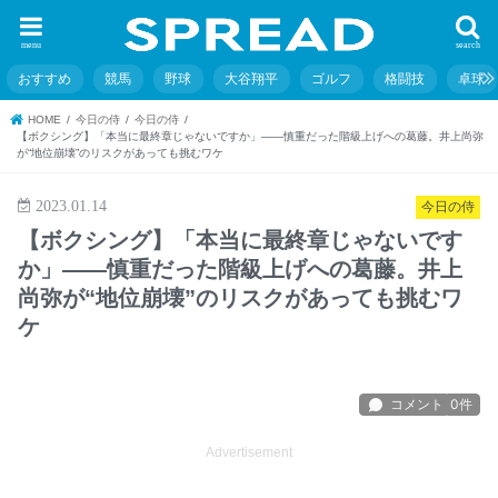
menu
search
おすすめ
競馬
野球
大谷翔平
ゴルフ
格闘技
卓球
HOME
今日の侍
今日の侍
【ボクシング】「本当に最終章じゃないですか」――慎重だった階級上げへの葛藤。井上尚弥
が“地位崩壊”のリスクがあっても挑むワケ
2023.01.14
今日の侍
【ボクシング】「本当に最終章じゃないです
か」――慎重だった階級上げへの葛藤。井上
尚弥が“地位崩壊”のリスクがあっても挑むワ
ケ
Advertisement