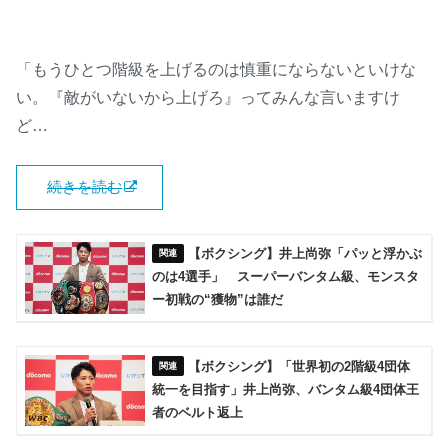
「もうひとつ階級を上げるのは慎重にならないといけな
い。『敵がいないから上げろ』ってみんな言いますけ
ど…
続きを読む
【ボクシング】井上尚弥「パッと浮かぶ
のは4選手」 スーパーバンタム級、モンスタ
ー初戦の“獲物”は誰だ
【ボクシング】「世界初の2階級4団体
統一を目指す」井上尚弥、バンタム級4団体王
者のベルト返上