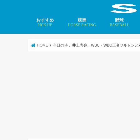
おすすめ
競馬
野球
PICK UP
HORSE RACING
BASEBALL
ニュース
コラム
インタビュー
矢田修 最新記事
MLBトップ投手を
HOME
今日の侍
井上尚弥、WBC・WBO王者フルトンと対