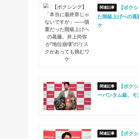
【ボクシ
た階級上げへの葛
ケ
【ボクシ
ーバンタム級、モ
【ボクシ