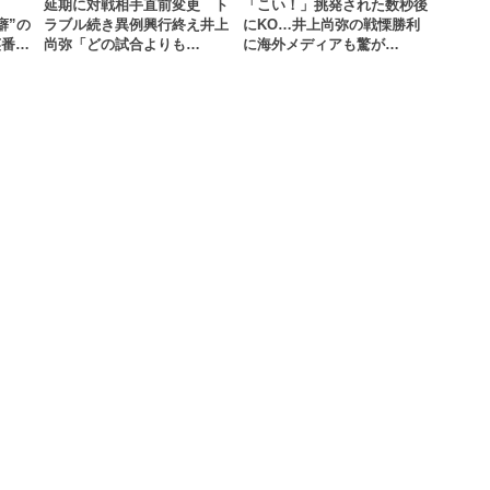
延期に対戦相手直前変更 ト
「こい！」挑発された数秒後
癖”の
ラブル続き異例興行終え井上
にKO…井上尚弥の戦慄勝利
英番…
尚弥「どの試合よりも…
に海外メディアも驚が…