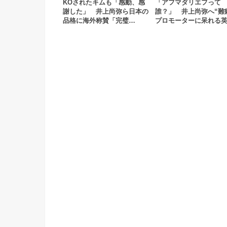
KOされたキムも「感動、感
「アフマダリエフって
謝した」 井上尚弥ら日本の
誰？」 井上尚弥へ“難
品格に海外称賛「完璧…
プロモーターに呆れる