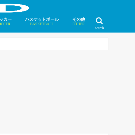
ッカー
バスケットボール
その他
OCCER
BASKETBALL
OTHER
search
最新記事
最新記事
最新記事
最新記事
最新記事
最新記事
最新記事
最新記事
最新記事
ュース
ラム
ンタビュー
ニュース
コラム
インタビュー
ボクシング
ラグビー
テニス
モータースポーツ
ダンス
フィギュアスケート
水泳
陸上競技
その他競技