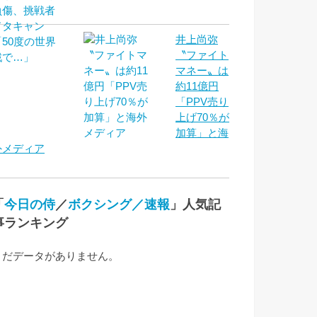
井上尚弥
〝ファイト
マネー〟は
約11億円
「PPV売り
上げ70％が
加算」と海
外メディア
「
今日の侍
／
ボクシング／速報
」人気記
事ランキング
まだデータがありません。