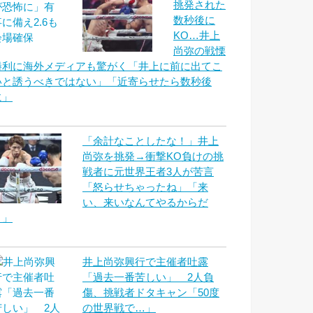
挑発された
数秒後に
KO…井上
尚弥の戦慄
勝利に海外メディアも驚がく「井上に前に出てこ
いと誘うべきではない」「近寄らせたら数秒後
に」
「余計なことしたな！」井上
尚弥を挑発→衝撃KO負けの挑
戦者に元世界王者3人が苦言
「怒らせちゃったね」「来
い、来いなんてやるからだ
よ」
井上尚弥興行で主催者吐露
「過去一番苦しい」 2人負
傷、挑戦者ドタキャン「50度
の世界戦で…」