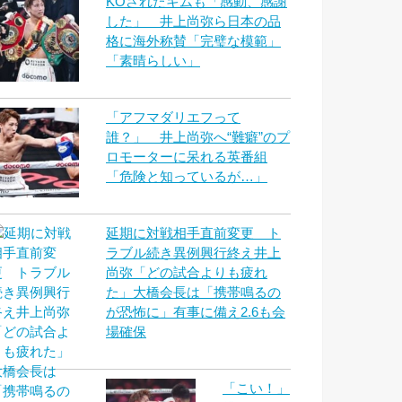
KOされたキムも「感動、感謝
した」 井上尚弥ら日本の品
格に海外称賛「完璧な模範」
「素晴らしい」
「アフマダリエフって
誰？」 井上尚弥へ“難癖”のプ
ロモーターに呆れる英番組
「危険と知っているが…」
延期に対戦相手直前変更 ト
ラブル続き異例興行終え井上
尚弥「どの試合よりも疲れ
た」大橋会長は「携帯鳴るの
が恐怖に」有事に備え2.6も会
場確保
「こい！」