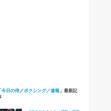
「
今日の侍
／
ボクシング／速報
」最新記
事