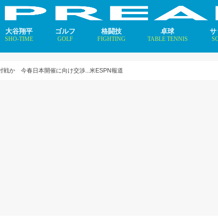
大谷翔平
ゴルフ
格闘技
卓球
サ
SHO-TIME
GOLF
FIGHTING
TABLE TENNIS
S
支えるメソッド×AI
ニュース
コラム
インタビュー
ニュース
コラム
平野美宇 プロフィール／
早田ひな プロフィール／
張本美和 プロフィール／
伊藤美誠 プロフィール／
大藤沙月 プロフィール／
長﨑美柚 プロフィール／
木原美悠 プロフィール／
張本智和 プロフィール／
戸上隼輔 プロフィール／
ニ
コ
イ
戦か 今春日本開催に向け交渉...米ESPN報道