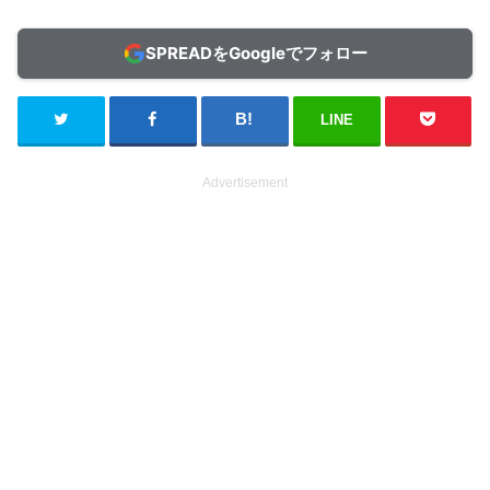
SPREADをGoogleでフォロー
LINE
Advertisement