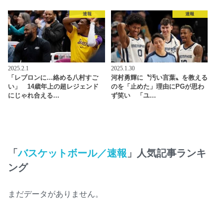
速報
速報
2025.2.1
2025.1.30
「レブロンに…絡める八村すご
河村勇輝に〝汚い言葉〟を教える
い」 14歳年上の超レジェンド
のを「止めた」理由にPGが思わ
にじゃれ合える…
ず笑い 「ユ…
「
バスケットボール／速報
」人気記事ランキ
ング
まだデータがありません。