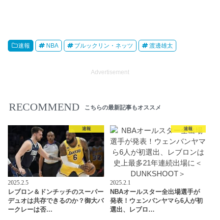
速報
NBA
ブルックリン・ネッツ
渡邊雄太
Advertisement
RECOMMEND
こちらの最新記事もオススメ
速報
速報
2025.2.5
2025.2.1
レブロン＆ドンチッチのスーパー
NBAオールスター全出場選手が
デュオは共存できるのか？御大バ
発表！ウェンバンヤマら6人が初
ークレーは否…
選出、レブロ…