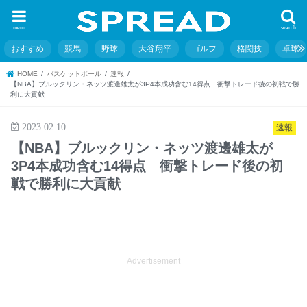
menu
search
おすすめ
競馬
野球
大谷翔平
ゴルフ
格闘技
卓球
HOME
バスケットボール
速報
【NBA】ブルックリン・ネッツ渡邊雄太が3P4本成功含む14得点 衝撃トレード後の初戦で勝
利に大貢献
2023.02.10
速報
【NBA】ブルックリン・ネッツ渡邊雄太が
3P4本成功含む14得点 衝撃トレード後の初
戦で勝利に大貢献
Advertisement