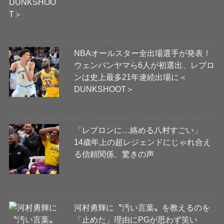
NBAオールスター全出場選手が発表！
ウェンバンヤマら6人が初選出、レブロ
ンは史上最多21年連続出場に＜
DUNKSHOOT＞
「レブロンに…絡める八村すごい」
14歳年上の超レジェンドにじゃれ合え
る信頼関係、驚きの声
河村勇輝に〝汚い言葉〟を教えるのを
「止めた」理由にPGが思わず笑い