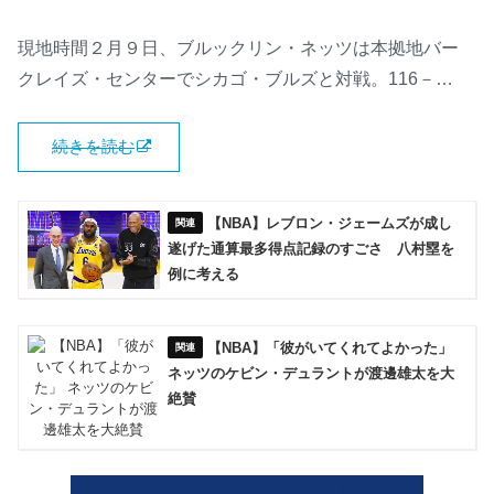
現地時間２月９日、ブルックリン・ネッツは本拠地バー
クレイズ・センターでシカゴ・ブルズと対戦。116－…
続きを読む
【NBA】レブロン・ジェームズが成し
遂げた通算最多得点記録のすごさ 八村塁を
例に考える
【NBA】「彼がいてくれてよかった」
ネッツのケビン・デュラントが渡邊雄太を大
絶賛