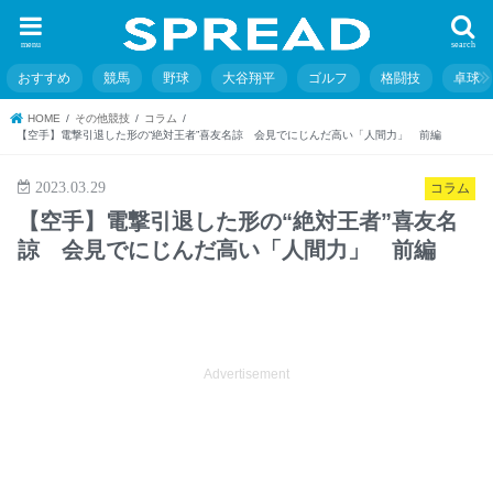
menu
search
おすすめ
競馬
野球
大谷翔平
ゴルフ
格闘技
卓球
HOME
その他競技
コラム
【空手】電撃引退した形の“絶対王者”喜友名諒 会見でにじんだ高い「人間力」 前編
2023.03.29
コラム
【空手】電撃引退した形の“絶対王者”喜友名
諒 会見でにじんだ高い「人間力」 前編
Advertisement