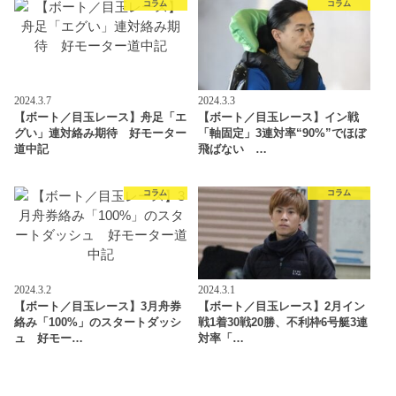
コラム
コラム
2024.3.7
2024.3.3
【ボート／目玉レース】舟足「エ
【ボート／目玉レース】イン戦
グい」連対絡み期待 好モーター
「軸固定」3連対率“90%”でほぼ
道中記
飛ばない …
コラム
コラム
2024.3.2
2024.3.1
【ボート／目玉レース】3月舟券
【ボート／目玉レース】2月イン
絡み「100%」のスタートダッシ
戦1着30戦20勝、不利枠6号艇3連
ュ 好モー…
対率「…