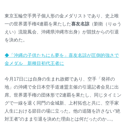
東京五輪空手男子個人形の金メダリストであり、史上唯
一の世界選手権4連覇を果たした
喜友名諒
（劉衛（りゅう
えい）流龍鳳会、沖縄県沖縄市出身）が競技からの引退
を決めた。
◆「沖縄の子供たちにも夢を」喜友名諒が圧倒的強さで
金メダル 新種目初代王者に
今月17日には自身の生まれ故郷であり、空手「発祥の
地」の沖縄で全日本空手道連盟主催の引退記者会見に出
席。世界選手権の団体形で2連覇を果たし、同じタイミン
グで一線を退く同門の金城新、上村拓也と共に、空手家
人生における節目の場に立った。他の追随を許さない“絶
対王者”のまま引退を決めた理由とは何だったのか…。