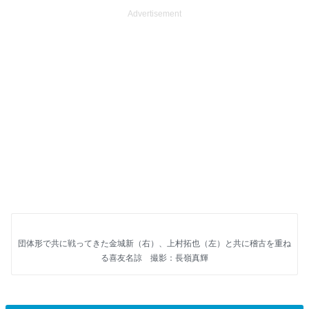
Advertisement
団体形で共に戦ってきた金城新（右）、上村拓也（左）と共に稽古を重ね
る喜友名諒 撮影：長嶺真輝