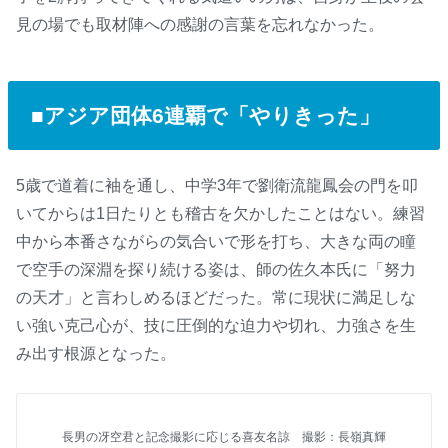
見の場でも取材陣への感謝の言葉を忘れなかった。
■アジア団体6連覇で「やりきった」
5歳で道着に袖を通し、中学3年で劉衛流龍鳳会の門を叩
いてからは1日たりとも稽古を欠かしたことはない。練習
中から本番さながらの気合いで形を打ち、大きな両の瞳
で空手の深淵を探り続ける姿は、師の佐久本氏に「努力
の天才」と言わしめるほどだった。常に現状に満足しな
い強い克己心が、技に圧倒的な迫力や切れ、力強さを生
み出す根源となった。
長男の冴空君と記念撮影に応じる喜友名諒 撮影：長嶺真輝