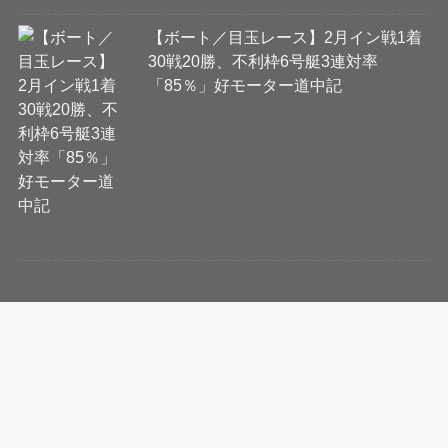
【ボート／目玉レース】2月イン戦1着
30戦20勝、不利枠6号艇3連対率
「85％」好モーター道中記
会社概要
コンテンツ制作・編集ポリシー
ニュース提供先について
利用規約
プライバシーポリシー
Cookie等ガイドライン
お問い合わせ
当サイトに掲載の記事・見出し・写真・画像の無断転載を禁じます。
Copyright © Neo Sports Insight Co.,Ltd