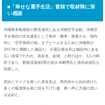
■「幸せな選手生活」冒頭で取材陣に深
い感謝
沖縄県本島南部の豊見城市にある沖縄空手会館。沖縄空
手を独自の文化遺産として保存・継承・発展させ、国内
外に「空手発祥の地」をアピールするために沖縄県が
2017年に開館した施設だ。引退記者会見は施設内にある
広い道場で行われ、喜友名、金城、上村のほか、3人の師
匠であり、劉衛流道統5世の佐久本嗣男氏と清水由佳氏も
同席した。
初めにマイクを握った喜友名は、県内外から詰め掛けた
多くの報道陣を前に頭を下げた後、第一声に万感の思い
を込めた。