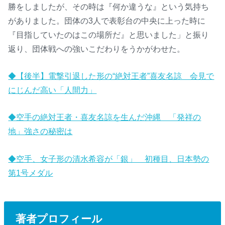
勝をしましたが、その時は『何か違うな』という気持ち
がありました。団体の3人で表彰台の中央に上った時に
『目指していたのはこの場所だ』と思いました」と振り
返り、団体戦への強いこだわりをうかがわせた。
◆【後半】電撃引退した形の“絶対王者”喜友名諒 会見で
にじんだ高い「人間力」
◆空手の絶対王者・喜友名諒を生んだ沖縄 「発祥の
地」強さの秘密は
◆空手、女子形の清水希容が「銀」 初種目、日本勢の
第1号メダル
著者プロフィール