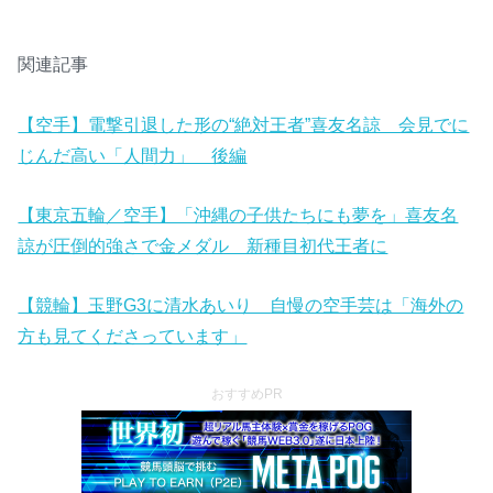
関連記事
【空手】電撃引退した形の“絶対王者”喜友名諒 会見でに
じんだ高い「人間力」 後編
【東京五輪／空手】「沖縄の子供たちにも夢を」喜友名
諒が圧倒的強さで金メダル 新種目初代王者に
【競輪】玉野G3に清水あいり 自慢の空手芸は「海外の
方も見てくださっています」
おすすめPR