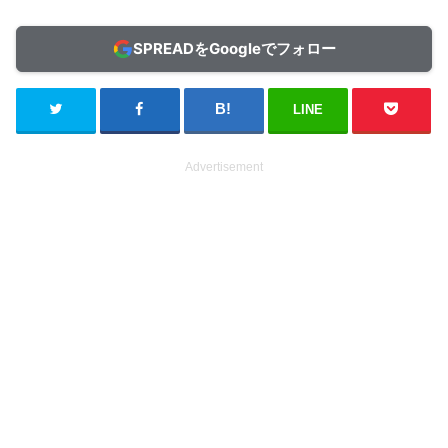
SPREADをGoogleでフォロー
LINE
Advertisement