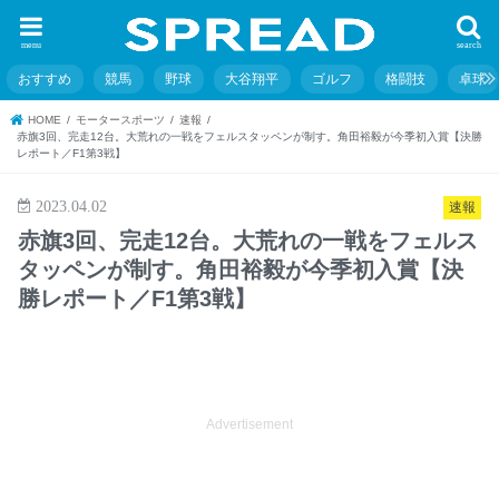
menu
search
おすすめ
競馬
野球
大谷翔平
ゴルフ
格闘技
卓球
HOME
モータースポーツ
速報
赤旗3回、完走12台。大荒れの一戦をフェルスタッペンが制す。角田裕毅が今季初入賞【決勝
レポート／F1第3戦】
2023.04.02
速報
赤旗3回、完走12台。大荒れの一戦をフェルス
タッペンが制す。角田裕毅が今季初入賞【決
勝レポート／F1第3戦】
Advertisement