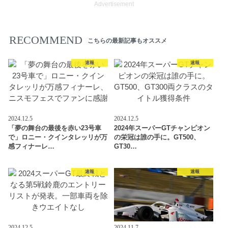
Advertisement
RECOMMEND
こちらの最新記事もオススメ
速報
速報
2024.12.5
2024.12.5
「夢の舞台の最後を赤い23号車
2024年スーパーGTチャンピオン
で」ロニー・クインタレッリが万
の栄冠は誰の手に。GT500、
感フィナーレ…
GT30…
速報
速報
2024.12.5
2024.11.7