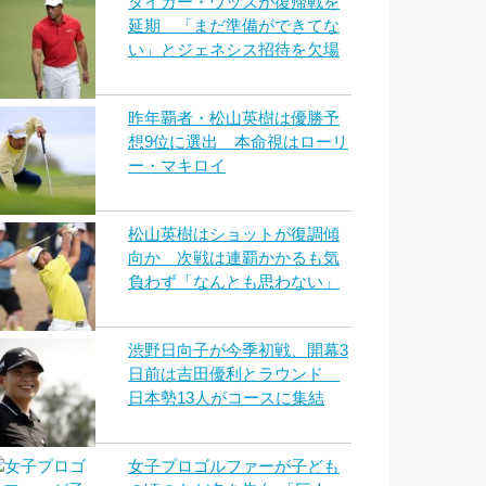
タイガー・ウッズが復帰戦を
延期 「まだ準備ができてな
い」とジェネシス招待を欠場
昨年覇者・松山英樹は優勝予
想9位に選出 本命視はローリ
ー・マキロイ
松山英樹はショットが復調傾
向か 次戦は連覇かかるも気
負わず「なんとも思わない」
渋野日向子が今季初戦、開幕3
日前は吉田優利とラウンド
日本勢13人がコースに集結
女子プロゴルファーが子ども