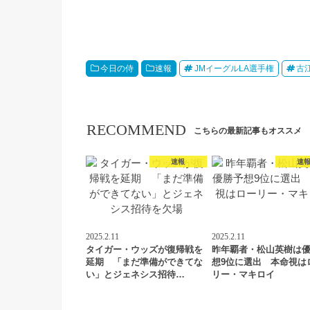
今日の侍
速報
JMイーグルLA選手権
古
RECOMMEND
こちらの最新記事もオススメ
速報
速
2025.2.11
2025.2.11
タイガー・ウッズが復帰戦を
昨年覇者・松山英樹は
延期 「まだ準備ができてな
想9位に選出 本命視は
い」とジェネシス招待…
リー・マキロイ