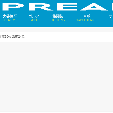
大谷翔平
ゴルフ
格闘技
卓球
サ
SHO-TIME
GOLF
FIGHTING
TABLE TENNIS
S
支えるメソッド×AI
ニュース
コラム
インタビュー
ニュース
コラム
平野美宇 プロフィール／
早田ひな プロフィール／
張本美和 プロフィール／
伊藤美誠 プロフィール／
大藤沙月 プロフィール／
長﨑美柚 プロフィール／
木原美悠 プロフィール／
張本智和 プロフィール／
戸上隼輔 プロフィール／
ニ
コ
イ
江16位 渋野24位