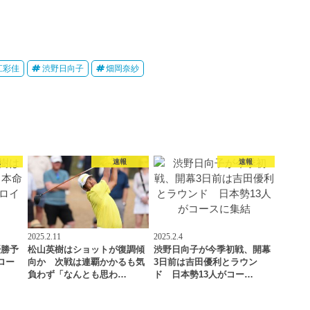
江彩佳
渋野日向子
畑岡奈紗
報
速報
速報
2025.2.11
2025.2.4
優勝予
松山英樹はショットが復調傾
渋野日向子が今季初戦、開幕
ロー
向か 次戦は連覇かかるも気
3日前は吉田優利とラウン
負わず「なんとも思わ…
ド 日本勢13人がコー…