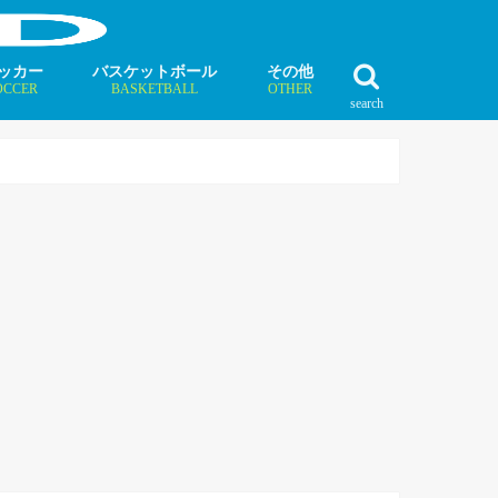
ッカー
バスケットボール
その他
OCCER
BASKETBALL
OTHER
search
最新記事
最新記事
最新記事
最新記事
最新記事
最新記事
最新記事
最新記事
最新記事
ュース
ラム
ンタビュー
ニュース
コラム
インタビュー
ボクシング
ラグビー
テニス
モータースポーツ
ダンス
フィギュアスケート
水泳
陸上競技
その他競技