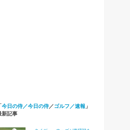
「
今日の侍／今日の侍
／
ゴルフ／速報
」
最新記事