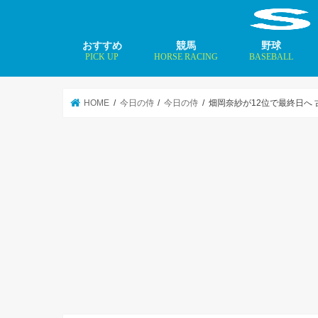
おすすめ
競馬
野球
PICK UP
HORSE RACING
BASEBALL
ニュース
コラム
インタビュー
矢田修 最新記事
MLBトップ投手を
HOME
今日の侍
今日の侍
畑岡奈紗が12位で最終日へ 古