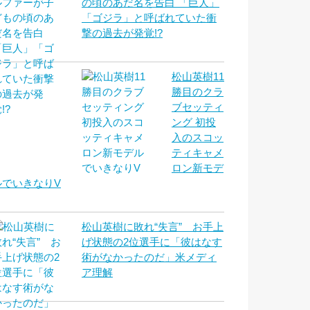
の頃のあだ名を告白 「巨人」
「ゴジラ」と呼ばれていた衝
撃の過去が発覚!?
松山英樹11
勝目のクラ
ブセッティ
ング 初投
入のスコッ
ティキャメ
ロン新モデ
ルでいきなりV
松山英樹に敗れ“失言” お手上
げ状態の2位選手に「彼はなす
術がなかったのだ」米メディ
ア理解