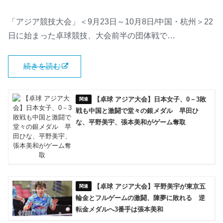
「アジア競技大会」＜9月23日～10月8日/中国・杭州＞22
日に始まった卓球競技、大会前半の団体戦で…
続きを読む
【卓球 アジア大会】日本女子、0－3敗
戦も中国と激闘で堂々の銀メダル 早田ひ
な、平野美宇、張本美和がゲーム奪取
【卓球 アジア大会】平野美宇が東京五
輪金とフルゲームの激闘、陳夢に敗れる 逆
転金メダルへ3番手は張本美和