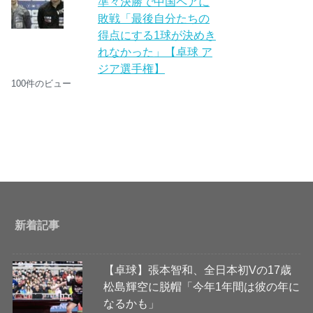
準々決勝で中国ペアに
敗戦「最後自分たちの
得点にする1球が決めき
れなかった」【卓球 ア
ジア選手権】
100件のビュー
新着記事
【卓球】張本智和、全日本初Vの17歳
松島輝空に脱帽「今年1年間は彼の年に
なるかも」