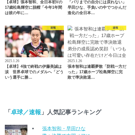
【卓球】張本智和、全日本初Vの
「パリまでの自分には戻れない」
17歳松島輝空に脱帽「今年1年間
早田ひな、手負いの中でつかんだ
は彼の年に…
進化の全日本…
速報
速報
2025.1.26
2025.1.26
【卓球】4強で終戦の伊藤美誠は
張本智和は連覇夢散「防戦一方だ
涙 世界卓球でのメダルへ「どう
った」17歳ホープ松島輝空に完
いう選手に勝…
敗で準決敗退…
「
卓球／速報
」人気記事ランキング
張本智和・早田ひな