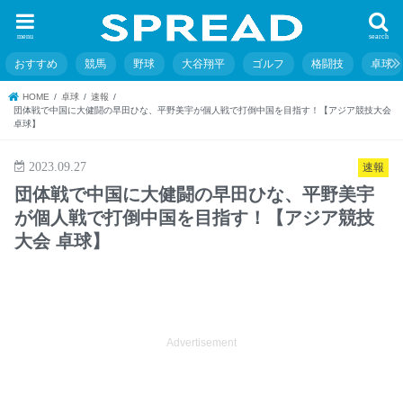
menu
search
おすすめ
競馬
野球
大谷翔平
ゴルフ
格闘技
卓球
HOME
卓球
速報
団体戦で中国に大健闘の早田ひな、平野美宇が個人戦で打倒中国を目指す！【アジア競技大会
卓球】
2023.09.27
速報
団体戦で中国に大健闘の早田ひな、平野美宇
が個人戦で打倒中国を目指す！【アジア競技
大会 卓球】
Advertisement