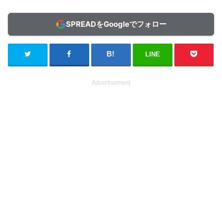
SPREADをGoogleでフォロー
LINE
Advertisement