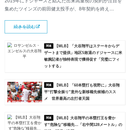
2015年にドジャースと結んだ出来高重視の契約が注目を
集めたツインズの前田健太投手が、8年契約を終え…
続きを読む
【MLB】「大谷翔平はステーキからデ
ザートまで提供」地区S敗退のドジャースに米
敏腕記者が独特表現で獲得促す「完璧にフィ
ットする」
【MLB】「60本塁打も視野に」大谷翔
平“打撃全振り”意外な新移籍先候補のスス
メ 世界最高の左打者天国
【MLB】大谷翔平の本塁打王を脅か
す“危険な”移籍先…「右中間128メートル」の