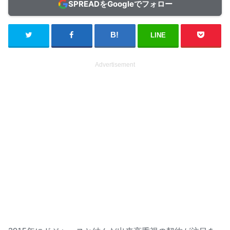
SPREADをGoogleでフォロー
LINE
Advertisement