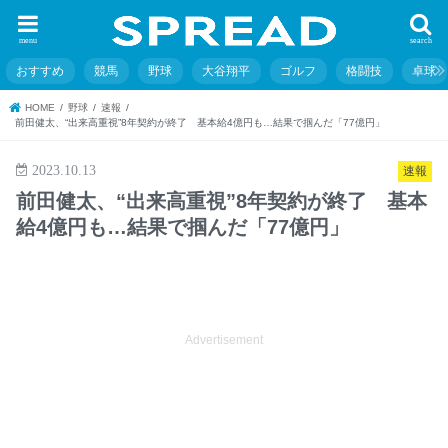
menu
search
おすすめ
競馬
野球
大谷翔平
ゴルフ
格闘技
卓球
HOME
野球
速報
前田健太、“出来高重視”8年契約が終了 基本給4億円も…結果で掴んだ「77億円」
2023.10.13
速報
前田健太、“出来高重視”8年契約が終了 基本
給4億円も…結果で掴んだ「77億円」
Advertisement