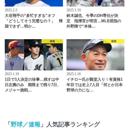
2025.2.2
2025.1.19
大谷翔平の“多忙すぎる”オフ
鈴木誠也、今季のDH専任が決
「どうしてそう完璧なの？」 帰
定 指揮官が明言…MLB屈指の
国できず…明か…
外野陣で“本格…
速報
速報
2025.1.19
2025.1.16
1日で3人決定の珍事…残すは中
イチロー氏が殿堂入り！有資格1
日左腕のみ 期限まで残り7日、
年目では史上7人目「何とか日本
メジャー挑戦…
野球の力にな…
「
野球／速報
」人気記事ランキング