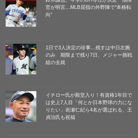
官が明言…MLB屈指の外野陣で“本格転
向”
1日で3人決定の珍事…残すは中日左腕
のみ 期限まで残り7日、メジャー挑戦
組の去就
イチロー氏が殿堂入り！有資格1年目で
は史上7人目「何とか日本野球の力にな
りたい」岩瀬仁紀ら4名が選ばれる、王
貞治氏も祝福