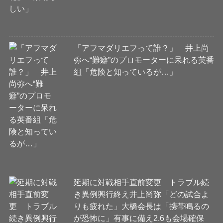
「アフマダリエフって誰？」 井上尚
弥へ“難癖”のプロモーターに呆れる英番
組「危険と知っているが…」
延期に対戦相手直前変更 トラブル続
き異例興行終え井上尚弥「どの試合よ
りも疲れた」大橋会長は「携帯鳴るの
が恐怖に」有事に備え2.6も会場確保