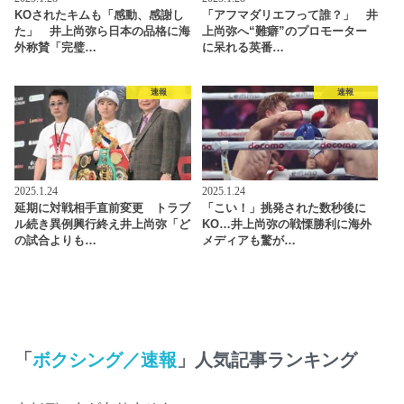
KOされたキムも「感動、感謝し
「アフマダリエフって誰？」 井
た」 井上尚弥ら日本の品格に海
上尚弥へ“難癖”のプロモーター
外称賛「完璧…
に呆れる英番…
速報
速報
2025.1.24
2025.1.24
延期に対戦相手直前変更 トラブ
「こい！」挑発された数秒後に
ル続き異例興行終え井上尚弥「ど
KO…井上尚弥の戦慄勝利に海外
の試合よりも…
メディアも驚が…
「
ボクシング／速報
」人気記事ランキング