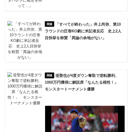
「すべてが終わった」井上尚弥、第10
ラウンドの圧巻KO劇に米記者反応 史上2人
目快挙を称賛「異論の余地がない」
堤聖也が4度ダウン奪取で逆転勝利、
1000万円獲得に解説席「なんたる根性！」
モンスタートーナメント優勝