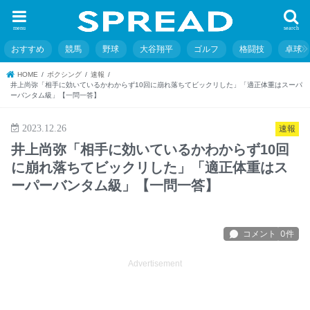
menu
search
おすすめ
競馬
野球
大谷翔平
ゴルフ
格闘技
卓球
HOME
ボクシング
速報
井上尚弥「相手に効いているかわからず10回に崩れ落ちてビックリした」「適正体重はスーパ
ーバンタム級」【一問一答】
2023.12.26
速報
井上尚弥「相手に効いているかわからず10回
に崩れ落ちてビックリした」「適正体重はス
ーパーバンタム級」【一問一答】
Advertisement