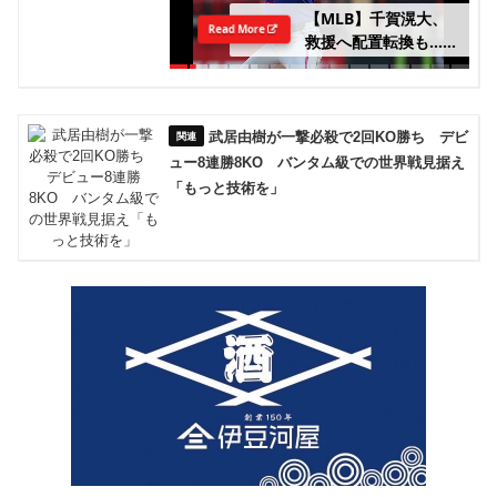
【MLB】千賀滉大、
Read More
救援へ配置転換も……
渡米後初の“100マイ
ル超え” 指揮官は勝
ちパターンでの起用を
明言「終盤を任せる投
武居由樹が一撃必殺で2回KO勝ち デビ
手として通用する」
ュー8連勝8KO バンタム級での世界戦見据え
「もっと技術を」