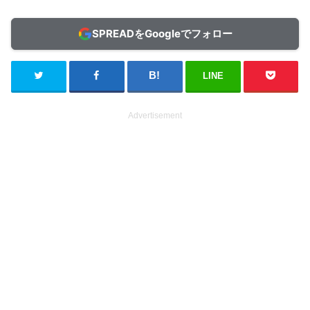
SPREADをGoogleでフォロー
LINE
Advertisement