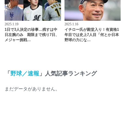
2025.1.19
2025.1.16
1日で3人決定の珍事…残すは中
イチロー氏が殿堂入り！有資格1
日左腕のみ 期限まで残り7日、
年目では史上7人目「何とか日本
メジャー挑戦…
野球の力にな…
「
野球／速報
」人気記事ランキング
まだデータがありません。