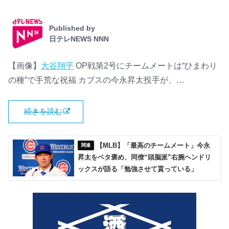
Published by
日テレNEWS NNN
【画像】
大谷翔平
OP戦第2号にチームメートは“ひまわり
の種”で手荒な祝福 カブスの今永昇太投手が、…
続きを読む
【MLB】「最高のチームメート」今永
昇太をベタ褒め、同僚“頭脳派”右腕ヘンドリ
ックスが語る「勉強させて貰っている」