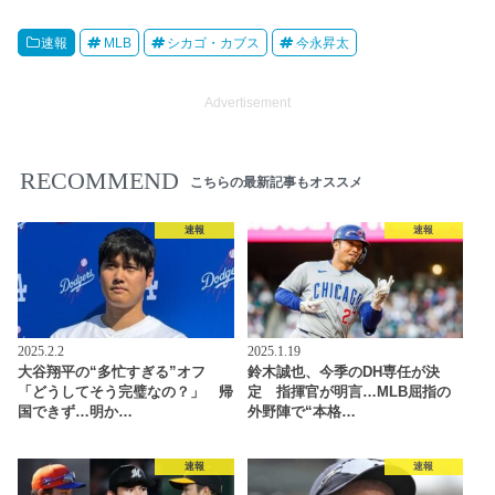
速報
MLB
シカゴ・カブス
今永昇太
Advertisement
RECOMMEND
こちらの最新記事もオススメ
速報
速報
2025.2.2
2025.1.19
大谷翔平の“多忙すぎる”オフ
鈴木誠也、今季のDH専任が決
「どうしてそう完璧なの？」 帰
定 指揮官が明言…MLB屈指の
国できず…明か…
外野陣で“本格…
速報
速報