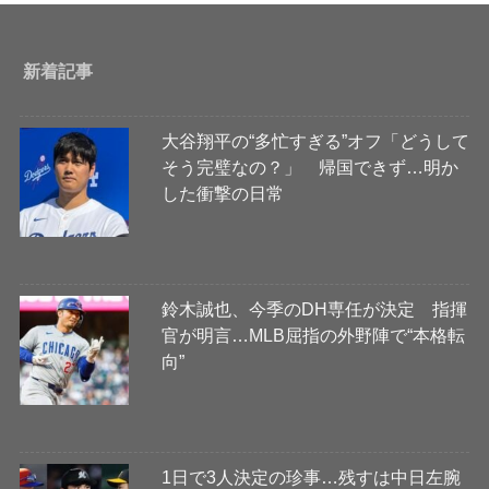
新着記事
大谷翔平の“多忙すぎる”オフ「どうして
そう完璧なの？」 帰国できず…明か
した衝撃の日常
鈴木誠也、今季のDH専任が決定 指揮
官が明言…MLB屈指の外野陣で“本格転
向”
1日で3人決定の珍事…残すは中日左腕