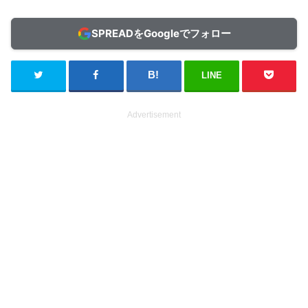
SPREADをGoogleでフォロー
LINE
Advertisement