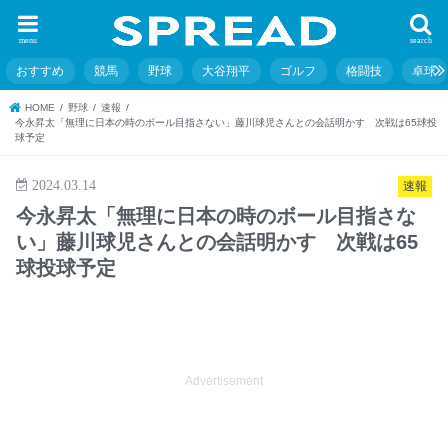
menu
search
おすすめ
競馬
野球
大谷翔平
ゴルフ
格闘技
卓球
HOME
野球
速報
今永昇太「無理に日本の時のボール目指さない」藤川球児さんとの会話明かす 次戦は65球投
球予定
2024.03.14
速報
今永昇太「無理に日本の時のボール目指さな
い」藤川球児さんとの会話明かす 次戦は65
球投球予定
Advertisement