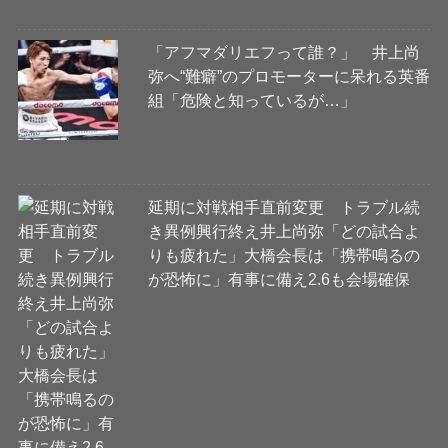
「アフマダリエフって誰？」 井上尚
弥へ“難癖”のプロモーターに呆れる英番
組「危険と知っているが…」
延期に対戦相手直前変更 トラブル続
き異例興行終え井上尚弥「どの試合よ
りも疲れた」大橋会長は「携帯鳴るの
が恐怖に」有事に備え2.6も会場確保