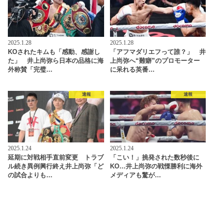
2025.1.28
2025.1.28
KOされたキムも「感動、感謝し
「アフマダリエフって誰？」 井
た」 井上尚弥ら日本の品格に海
上尚弥へ“難癖”のプロモーター
外称賛「完璧…
に呆れる英番…
速報
速報
2025.1.24
2025.1.24
延期に対戦相手直前変更 トラブ
「こい！」挑発された数秒後に
ル続き異例興行終え井上尚弥「ど
KO…井上尚弥の戦慄勝利に海外
の試合よりも…
メディアも驚が…