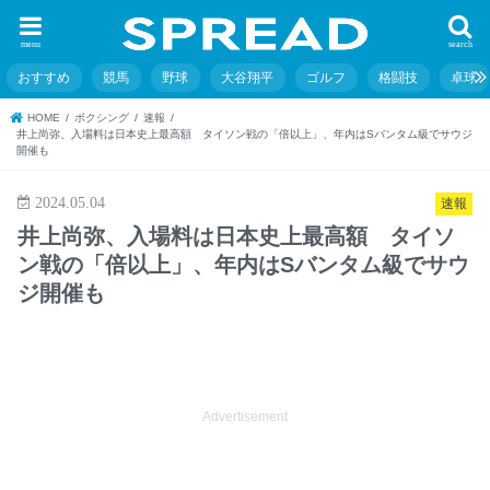
menu
search
おすすめ
競馬
野球
大谷翔平
ゴルフ
格闘技
卓球
HOME
ボクシング
速報
井上尚弥、入場料は日本史上最高額 タイソン戦の「倍以上」、年内はSバンタム級でサウジ
開催も
2024.05.04
速報
井上尚弥、入場料は日本史上最高額 タイソ
ン戦の「倍以上」、年内はSバンタム級でサウ
ジ開催も
Advertisement