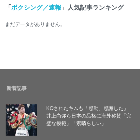
「
ボクシング／速報
」人気記事ランキング
まだデータがありません。
新着記事
KOされたキムも「感動、感謝した」
井上尚弥ら日本の品格に海外称賛「完
璧な模範」「素晴らしい」