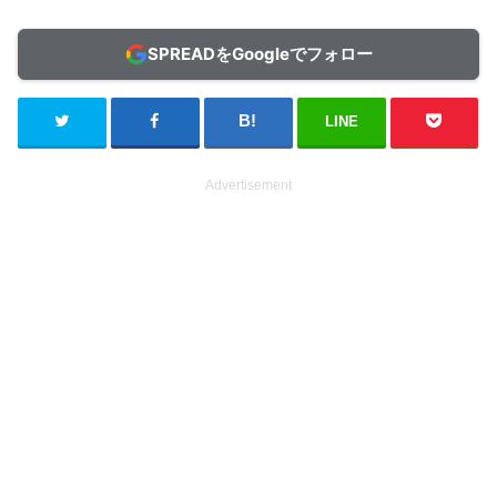
SPREADをGoogleでフォロー
LINE
Advertisement