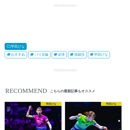
Advertisement
早田ひな
おすすめ
パリ五輪
卓球
孫穎莎
早田ひな
Advertisement
RECOMMEND
こちらの最新記事もオススメ
早田ひな
早田ひな