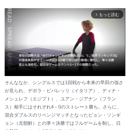
もっと読む
arrow_forward_ios
そんななか、シングルスでは1回戦から本来の早田の強さ
が見られ、デボラ・ビバレッリ（イタリア）、ディナ・
M
u
メシュレフ（エジプト）、ユアン・ジアナン（フラン
t
ス）相手にはそれぞれ4－0のストレート勝ち。さらに、
e
混合ダブルスのリベンジマッチとなったピョン・ソンギ
ョン（北朝鮮）との準々決勝ではフルゲームを制し、日