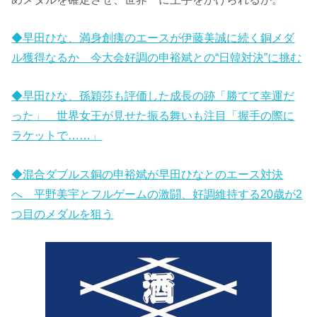
◆早田ひな、満身創痍のエースが伊藤美誠に続く銅メダ
ル獲得なるか 今大会好調の申裕斌との“日韓対決”に挑む
◆早田ひな、孫穎莎も評価した成長の跡「勝てて幸運だ
った」 世界女王が見せた振る舞いも注目「握手の際に
ラケットで……」
◆混合ダブルス銅の申裕斌が早田ひなとのエース対決
へ 平野美宇とフルゲームの激闘、好調維持する20歳が2
つ目のメダルを狙う