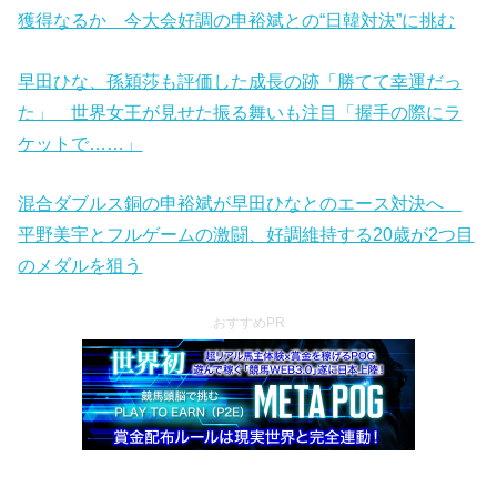
獲得なるか 今大会好調の申裕斌との“日韓対決”に挑む
早田ひな、孫穎莎も評価した成長の跡「勝てて幸運だっ
た」 世界女王が見せた振る舞いも注目「握手の際にラ
ケットで……」
混合ダブルス銅の申裕斌が早田ひなとのエース対決へ
平野美宇とフルゲームの激闘、好調維持する20歳が2つ目
のメダルを狙う
おすすめPR