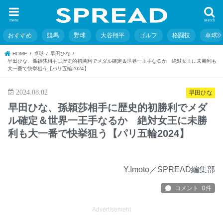
menu
search
おすすめ
競馬
野球
大谷翔平
ゴルフ
格闘技
卓球
HOME
卓球
早田ひな
早田ひな、孫穎莎相手に歴史的初勝利でメダル確定＆世界一王手なるか 絶対女王に未勝利も
大一番で快挙狙う【パリ五輪2024】
2024.08.02
早田ひな
早田ひな、孫穎莎相手に歴史的初勝利でメダ
ル確定＆世界一王手なるか 絶対女王に未勝
利も大一番で快挙狙う【パリ五輪2024】
Y.Imoto／SPREAD編集部
Advertisement