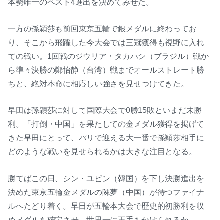
本勢唯一のベスト4進出を決めてみせた。
一方の孫穎莎も前回東京五輪で銀メダルに終わってお
り、そこから飛躍した今大会では三冠獲得も視野に入れ
ての戦い。1回戦のジウリア・タカハシ（ブラジル）戦か
ら準々決勝の鄭怡静（台湾）戦までオールストレート勝
ちと、絶対本命に相応しい強さを見せつけてきた。
早田は孫穎莎に対して国際大会で0勝15敗といまだ未勝
利。「打倒・中国」を果たしての金メダル獲得を掲げて
きた早田にとって、パリで迎える大一番で孫穎莎相手に
どのような戦いを見せられるかは大きな注目となる。
勝てばこの日、シン・ユビン（韓国）を下し決勝進出を
決めた東京五輪金メダルの陳夢（中国）が待つファイナ
ルへたどり着く。早田が五輪本大会で歴史的初勝利を収
めメダルを確定させ、世界一に王手をかけられるか。