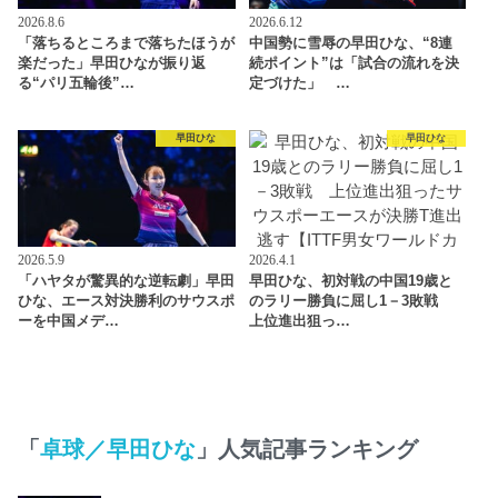
2026.8.6
2026.6.12
「落ちるところまで落ちたほうが
中国勢に雪辱の早田ひな、“8連
楽だった」早田ひなが振り返
続ポイント”は「試合の流れを決
る“パリ五輪後”…
定づけた」 …
早田ひな
早田ひな
2026.5.9
2026.4.1
「ハヤタが驚異的な逆転劇」早田
早田ひな、初対戦の中国19歳と
ひな、エース対決勝利のサウスポ
のラリー勝負に屈し1－3敗戦
ーを中国メデ…
上位進出狙っ…
「
卓球／早田ひな
」人気記事ランキング