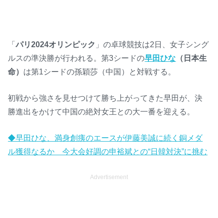
「
パリ2024オリンピック
」の卓球競技は2日、女子シング
ルスの準決勝が行われる。第3シードの
早田ひな
（日本生
命）
は第1シードの孫穎莎（中国）と対戦する。
初戦から強さを見せつけて勝ち上がってきた早田が、決
勝進出をかけて中国の絶対女王との大一番を迎える。
◆早田ひな、満身創痍のエースが伊藤美誠に続く銅メダ
ル獲得なるか 今大会好調の申裕斌との“日韓対決”に挑む
Advertisement