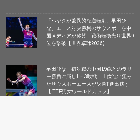
「ハヤタが驚異的な逆転劇」早田ひ
な、エース対決勝利のサウスポーを中
国メディアが称賛 戦術転換光り世界9
位を撃破【世界卓球2026】
早田ひな、初対戦の中国19歳とのラリ
ー勝負に屈し1－3敗戦 上位進出狙っ
たサウスポーエースが決勝T進出逃す
【ITTF男女ワールドカップ】
会社概要
コンテンツ制作・編集ポリシー
ニュース提供先について