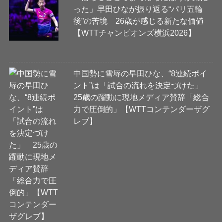
った」早田ひなが振り返る“パリ五輪
後”の苦境 26歳が感じる新たな価値
【WTTチャンピオンズ横浜2026】
中国勢に雪辱の早田ひな、“8連続ポイ
ント”は「試合の流れを決定づけた」
25歳の躍動に現地メディア賛辞「総合
力で圧倒的」【WTTコンテンダーザグ
レブ】