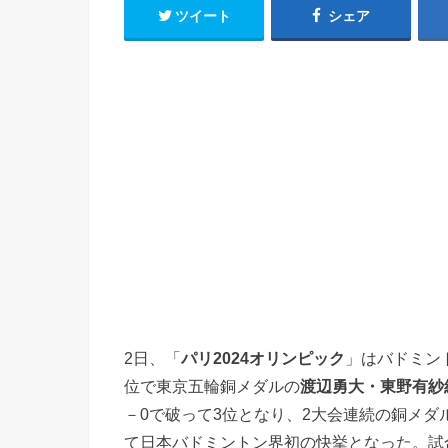
ツイート
シェア
2日、「
パリ2024オリンピック
」はバドミン
位で東京五輪銅メダルの
渡辺勇大・東野有紗
－0で破って3位となり、2大会連続の銅メダ
て日本バドミントン界初の快挙となった。試