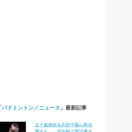
「
バドミントン／ニュース
」最新記事
五十嵐有紗＆志田千陽ら順当
選出も… 混合複で渡辺勇大