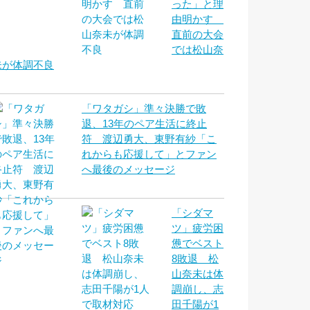
った」と理
由明かす
直前の大会
では松山奈
未が体調不良
「ワタガシ」準々決勝で敗
退、13年のペア生活に終止
符 渡辺勇大、東野有紗「こ
れからも応援して」とファン
へ最後のメッセージ
「シダマ
ツ」疲労困
憊でベスト
8敗退 松
山奈未は体
調崩し、志
田千陽が1