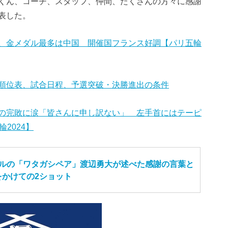
くん、コーチ、スタッフ、仲間、たくさんの方々に感謝
表した。
、金メダル最多は中国 開催国フランス好調【パリ五輪
順位表、試合日程、予選突破・決勝進出の条件
の完敗に涙「皆さんに申し訳ない」 左手首にはテーピ
2024】
ダルの「ワタガシペア」渡辺勇大が述べた感謝の言葉と
をかけての2ショット