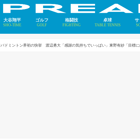
大谷翔平
ゴルフ
格闘技
卓球
サ
SHO-TIME
GOLF
FIGHTING
TABLE TENNIS
S
支えるメソッド×AI
ニュース
コラム
インタビュー
ニュース
コラム
平野美宇 プロフィール／
早田ひな プロフィール／
張本美和 プロフィール／
伊藤美誠 プロフィール／
大藤沙月 プロフィール／
長﨑美柚 プロフィール／
木原美悠 プロフィール／
張本智和 プロフィール／
戸上隼輔 プロフィール／
ニ
コ
イ
バドミントン界初の快挙 渡辺勇大「感謝の気持ちでいっぱい」東野有紗「目標には