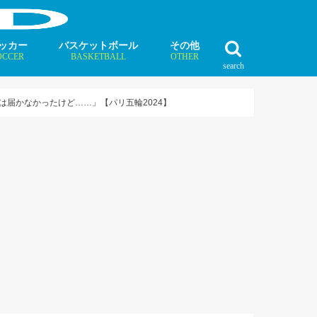
ッカー
バスケットボール
その他
OCCER
BASKETBALL
OTHER
search
最新記事
最新記事
最新記事
最新記事
最新記事
最新記事
最新記事
最新記事
最新記事
ュース
ラム
ンタビュー
ニュース
コラム
インタビュー
ボクシング
ラグビー
テニス
モータースポーツ
ダンス
フィギュアスケート
水泳
陸上競技
その他競技
届かなかったけど……」【パリ五輪2024】