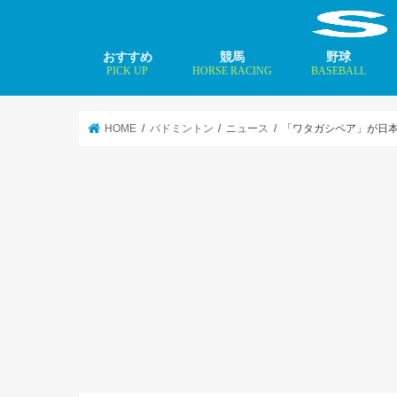
おすすめ
競馬
野球
PICK UP
HORSE RACING
BASEBALL
ニュース
コラム
インタビュー
矢田修 最新記事
MLBトップ投手を
HOME
バドミントン
ニュース
「ワタガシペア」が日本