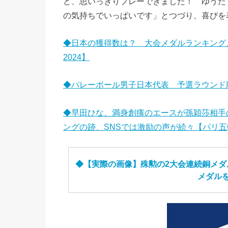
ど、思いっきりプレーできました！ ゆうた
の気持ちでいっぱいです」とつづり、喜びを
◆日本の獲得数は？ 大会メダルランキング
2024】
◆バレーボール男子日本代表 予選ラウンド
◆早田ひな、満身創痍のエースが孫穎莎相手
ングの跡、SNSでは激励の声が続々【パリ五輪
◆【実際の画像】殊勲の2大会連続銅メ
メダル