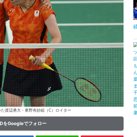
いた渡辺勇大・東野有紗組（C）ロイター
ADをGoogleでフォロー