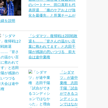
のパートナー、田口真彩も代
表辞退 「膝のケアおよび強
化を最優先」と所属チームが
経緯を説明
「シダマツ」復帰戦は2回戦敗
退も……「皆さんの温かい言
葉に救われてます」と志田千
陽が感謝の思いつづる 前大
会は途中棄権
「シダマ
ツ」が途中
棄権 志田
千陽「試合
ができるコ
ンディショ
ンではなか