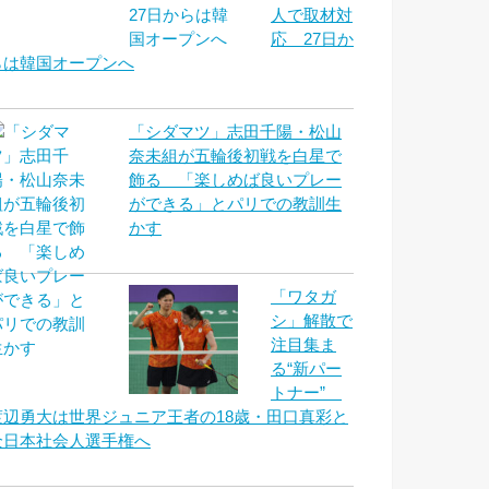
人で取材対
応 27日か
らは韓国オープンへ
「シダマツ」志田千陽・松山
奈未組が五輪後初戦を白星で
飾る 「楽しめば良いプレー
ができる」とパリでの教訓生
かす
「ワタガ
シ」解散で
注目集ま
る“新パー
トナー”
渡辺勇大は世界ジュニア王者の18歳・田口真彩と
全日本社会人選手権へ