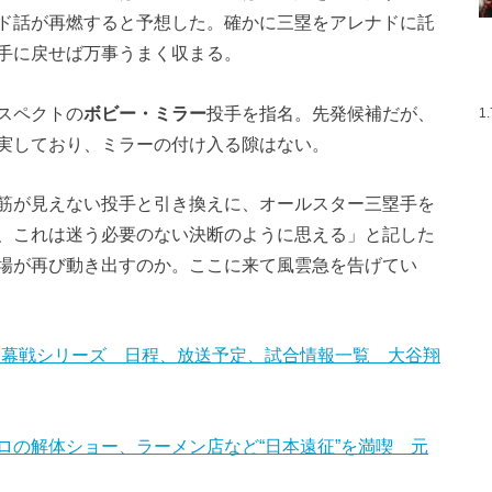
ド話が再燃すると予想した。確かに三塁をアレナドに託
手に戻せば万事うまく収まる。
スペクトの
ボビー・ミラー
投手を指名。先発候補だが、
1
実しており、ミラーの付け入る隙はない。
筋が見えない投手と引き換えに、オールスター三塁手を
、これは迷う必要のない決断のように思える」と記した
場が再び動き出すのか。ここに来て風雲急を告げてい
本開幕戦シリーズ 日程、放送予定、試合情報一覧 大谷翔
ロの解体ショー、ラーメン店など“日本遠征”を満喫 元