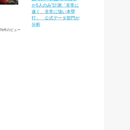
か5人のみ”計測「非常に
速く、非常に強い本塁
打」 公式データ部門が
分析
.7k件のビュー