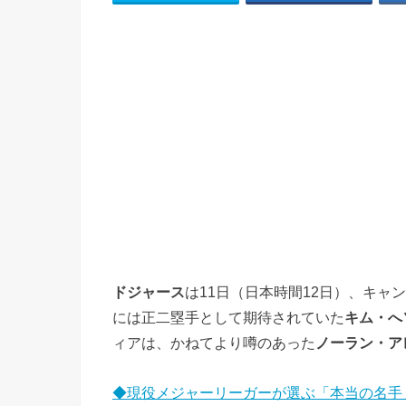
ドジャース
は11日（日本時間12日）、キャ
には正二塁手として期待されていた
キム・へ
ィアは、かねてより噂のあった
ノーラン・ア
◆現役メジャーリーガーが選ぶ「本当の名手」