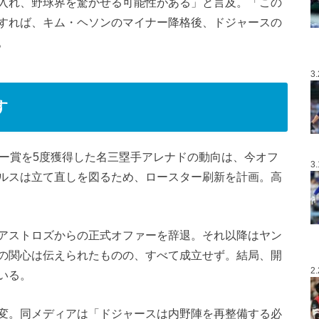
入れ、野球界を驚かせる可能性がある」と言及。「この
すれば、キム・ヘソンのマイナー降格後、ドジャースの
。
3
す
ガー賞を5度獲得した名三塁手アレナドの動向は、今オフ
3
ルスは立て直しを図るため、ロースター刷新を計画。高
アストロズからの正式オファーを辞退。それ以降はヤン
の関心は伝えられたものの、すべて成立せず。結局、開
2
いる。
変。同メディアは「ドジャースは内野陣を再整備する必