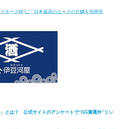
ークホース枠”に「日本最高のエースの片鱗を垣間見
」とは？ 公式サイトのアンケートで“GG賞選外”リン