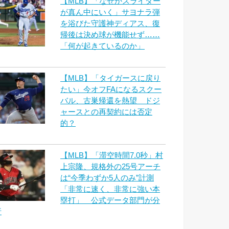
【MLB】「なぜかスライダー
が真ん中にいく」サヨナラ弾
を浴びた守護神ディアス、復
帰後は決め球が機能せず……
「何が起きているのか」
【MLB】「タイガースに戻り
たい」今オフFAになるスクー
バル、古巣帰還を熱望 ドジ
ャースとの再契約には否定
的？
【MLB】「滞空時間7.0秒」村
上宗隆、規格外の25号アーチ
は“今季わずか5人のみ”計測
「非常に速く、非常に強い本
塁打」 公式データ部門が分
析