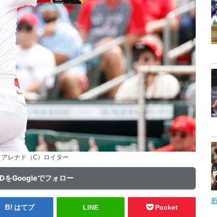
・アレナド（C）ロイター
ADをGoogleでフォロー
はてブ
LINE
Pocket