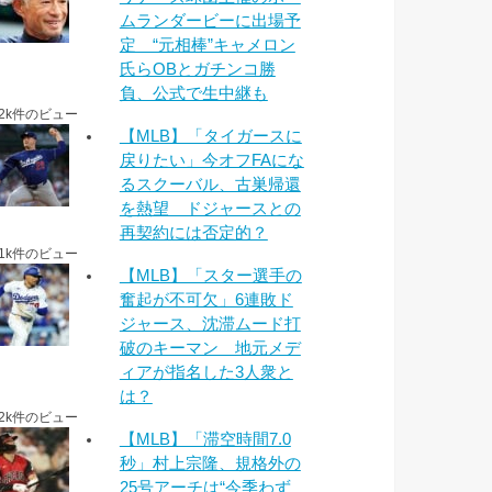
ムランダービーに出場予
定 “元相棒”キャメロン
氏らOBとガチンコ勝
負、公式で生中継も
.2k件のビュー
【MLB】「タイガースに
戻りたい」今オフFAにな
るスクーバル、古巣帰還
を熱望 ドジャースとの
再契約には否定的？
.1k件のビュー
【MLB】「スター選手の
奮起が不可欠」6連敗ド
ジャース、沈滞ムード打
破のキーマン 地元メデ
ィアが指名した3人衆と
は？
.2k件のビュー
【MLB】「滞空時間7.0
秒」村上宗隆、規格外の
25号アーチは“今季わず