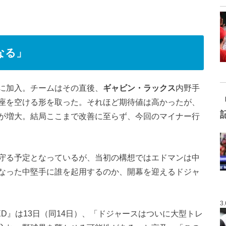
なる」
に加入。チームはその直後、
ギャビン・ラックス
内野手
座を空ける形を取った。それほど期待値は高かったが、
が増大。結局ここまで改善に至らず、今回のマイナー行
守る予定となっているが、当初の構想ではエドマンは中
なった中堅手に誰を起用するのか、開幕を迎えるドジャ
3
ED』は13日（同14日）、「ドジャースはついに大型トレ