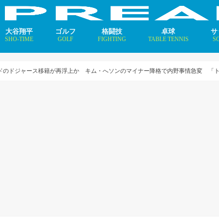
大谷翔平
ゴルフ
格闘技
卓球
サ
SHO-TIME
GOLF
FIGHTING
TABLE TENNIS
S
支えるメソッド×AI
ニュース
コラム
インタビュー
ニュース
コラム
平野美宇 プロフィール／
早田ひな プロフィール／
張本美和 プロフィール／
伊藤美誠 プロフィール／
大藤沙月 プロフィール／
長﨑美柚 プロフィール／
木原美悠 プロフィール／
張本智和 プロフィール／
戸上隼輔 プロフィール／
ニ
コ
イ
ナドのドジャース移籍が再浮上か キム・へソンのマイナー降格で内野事情急変 「