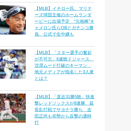
【MLB】イチロー氏、マリナ
ーズ球団主催のホームランダ
ービーに出場予定 “元相棒”キ
ャメロン氏らOBとガチンコ勝
負、公式で生中継も
【MLB】「スター選手の奮起
が不可欠」6連敗ドジャース、
沈滞ムード打破のキーマン
地元メディアが指名した3人衆
とは？
【MLB】「直近31勝5敗」快進
撃レッドソックスが8連勝、延
長乱打戦でサヨナラ勝ち 吉
田正尚も劣勢から反撃の適時
打