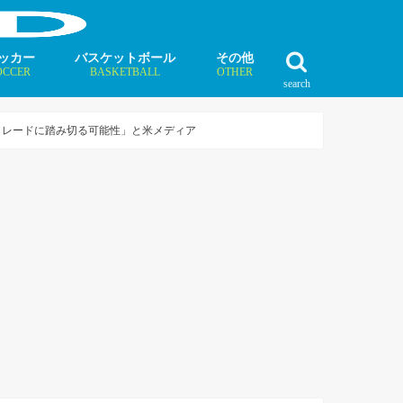
ッカー
バスケットボール
その他
OCCER
BASKETBALL
OTHER
search
最新記事
最新記事
最新記事
最新記事
最新記事
最新記事
最新記事
最新記事
最新記事
ュース
ラム
ンタビュー
ニュース
コラム
インタビュー
ボクシング
ラグビー
テニス
モータースポーツ
ダンス
フィギュアスケート
水泳
陸上競技
その他競技
トレードに踏み切る可能性」と米メディア