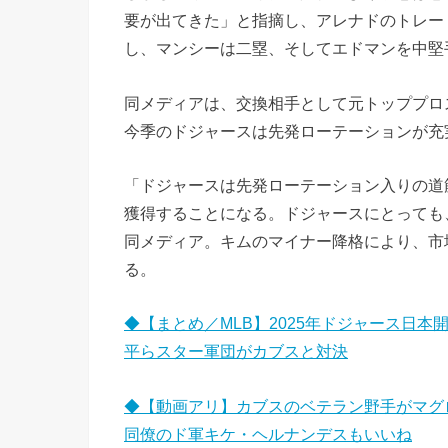
要が出てきた」と指摘し、アレナドのトレー
し、マンシーは二塁、そしてエドマンを中堅
同メディアは、交換相手として元トッププロ
今季のドジャースは先発ローテーションが充
「ドジャースは先発ローテーション入りの道
獲得することになる。ドジャースにとっても
同メディア。キムのマイナー降格により、市
る。
◆【まとめ／MLB】2025年ドジャース日
平らスター軍団がカブスと対決
◆【動画アリ】カブスのベテラン野手がマグ
同僚のド軍キケ・ヘルナンデスもいいね