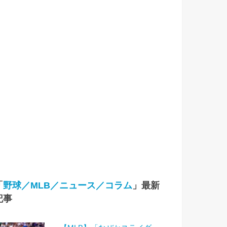
「
野球／MLB／ニュース／コラム
」最新
記事