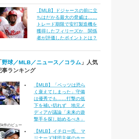
【MLB】ドジャースの前に立
ちはだかる最大の脅威は……
トレード期限で安打製造機を
獲得したフィリーズか 関係
者が評価したポイントとは？
「
野球／MLB／ニュース／コラム
」人気
記事ランキング
【MLB】「ベッツは恐ら
く衰えてしまった」守備
は優秀でも……打撃の低
下を補い切れず 地元メ
ディアが議論「未来の遊
撃手を探し始めるべき」
.6k件のビュー
【MLB】イチロー氏、マ
リナーズ球団主催のホー