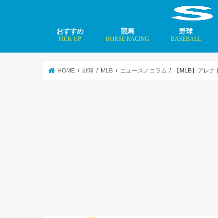
おすすめ
競馬
野球
PICK UP
HORSE RACING
BASEBALL
ニュース
コラム
インタビュー
矢田修 最新記事
MLBトップ投手を
HOME
野球
MLB
ニュース／コラム
【MLB】アレ