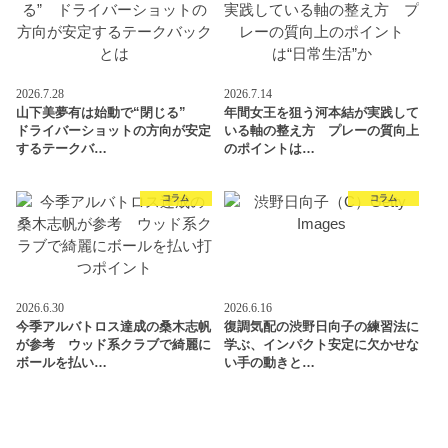
2026.7.28
2026.7.14
山下美夢有は始動で“閉じる”
年間女王を狙う河本結が実践して
ドライバーショットの方向が安定
いる軸の整え方 プレーの質向上
するテークバ…
のポイントは…
コラム
コラム
2026.6.30
2026.6.16
今季アルバトロス達成の桑木志帆
復調気配の渋野日向子の練習法に
が参考 ウッド系クラブで綺麗に
学ぶ、インパクト安定に欠かせな
ボールを払い…
い手の動きと…