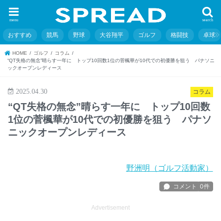
menu
search
おすすめ
競馬
野球
大谷翔平
ゴルフ
格闘技
卓球
HOME
ゴルフ
コラム
“QT失格の無念”晴らす一年に トップ10回数1位の菅楓華が10代での初優勝を狙う パナソニ
ックオープンレディース
2025.04.30
コラム
“QT失格の無念”晴らす一年に トップ10回数
1位の菅楓華が10代での初優勝を狙う パナソ
ニックオープンレディース
野洲明（ゴルフ活動家）
Advertisement