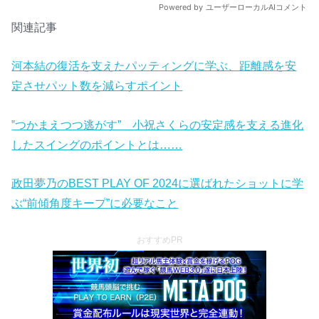
関連記事
河本結の復活を支えたパッティングに学ぶ、距離感を安
定させパット数を減らすポイント
‟つかまえつつ逃がす” 小祝さくらの安定感を支える進化
したスイングのポイントとは……
政田夢乃のBEST PLAY OF 2024に選ばれたショットに学
ぶ“前傾角度キープ”に必要なこと
おすすめPR