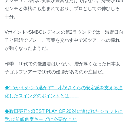
アマチュア時代の実績が豊富なだけではない。身長が168
センチと体格にも恵まれており、プロとしての伸びしろ
十分。
Vポイント×SMBCレディスの第2ラウンドでは、渋野日向
子と同組でプレー。言葉を交わす中で米ツアーへの憧れ
が強くなったようだ。
昨季、10代での優勝者はいない。層が厚くなった日本女
子ゴルフツアーで10代の優勝があるのか注目だ。
◆‟つかまえつつ逃がす” 小祝さくらの安定感を支える進
化したスイングのポイントとは……
◆政田夢乃のBEST PLAY OF 2024に選ばれたショットに
学ぶ“前傾角度キープ”に必要なこと