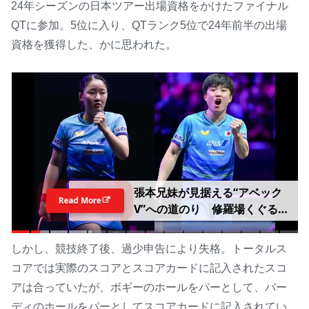
24年シーズンの日本ツアー出場資格をかけたファイナル
QTに参加。5位に入り、QTランク5位で24年前半の出場
資格を獲得した、かに思われた。
張本兄妹が見据える“アベック
Read More
V”への道のり 修羅場くぐる美
和は中国撃破へ「準備して挑
む」男子エース対決の智和は
しかし、競技終了後、過少申告により失格。トータルス
「そのままいくだけ」【WTTチ
コアでは実際のスコアとスコアカードに記入されたスコ
ャンピオンズ横浜2026】
アは合っていたが、ボギーのホールをパーとして、バー
ディのホールをパーとしてスコアカードに記入されてい