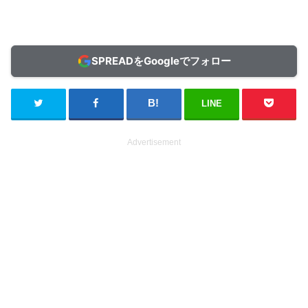
SPREADをGoogleでフォロー
LINE
Advertisement