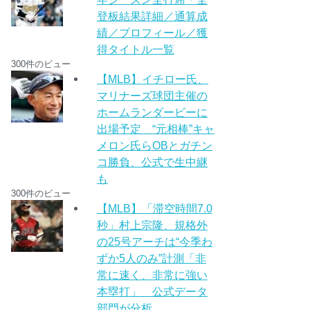
登板結果詳細／通算成
績／プロフィール／獲
得タイトル一覧
300件のビュー
【MLB】イチロー氏、
マリナーズ球団主催の
ホームランダービーに
出場予定 “元相棒”キャ
メロン氏らOBとガチン
コ勝負、公式で生中継
も
300件のビュー
【MLB】「滞空時間7.0
秒」村上宗隆、規格外
の25号アーチは“今季わ
ずか5人のみ”計測「非
常に速く、非常に強い
本塁打」 公式データ
部門が分析