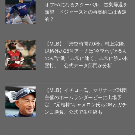
オフFAになるスクーバル、古巣帰還を
熱望 ドジャースとの再契約には否定
的？
【MLB】「滞空時間7.0秒」村上宗隆、
規格外の25号アーチは“今季わずか5人
のみ”計測「非常に速く、非常に強い本
塁打」 公式データ部門が分析
【MLB】イチロー氏、マリナーズ球団
主催のホームランダービーに出場予
定 “元相棒”キャメロン氏らOBとガチ
ンコ勝負、公式で生中継も