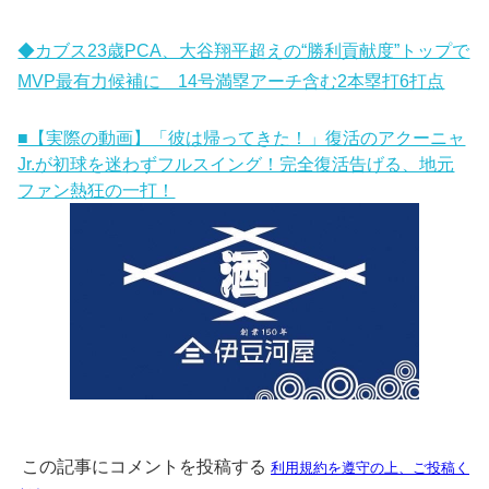
◆カブス23歳PCA、大谷翔平超えの“勝利貢献度”トップで
MVP最有力候補に 14号満塁アーチ含む2本塁打6打点
■【実際の動画】「彼は帰ってきた！」復活のアクーニャ
Jr.が初球を迷わずフルスイング！完全復活告げる、地元
ファン熱狂の一打！