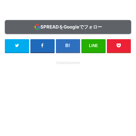
SPREADをGoogleでフォロー
LINE
Advertisement