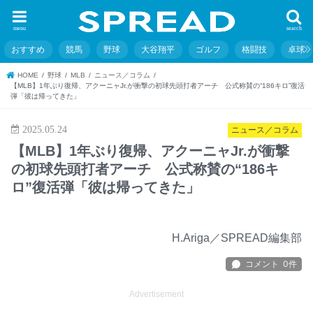
menu
search
おすすめ
競馬
野球
大谷翔平
ゴルフ
格闘技
卓球
HOME
野球
MLB
ニュース／コラム
【MLB】1年ぶり復帰、アクーニャJr.が衝撃の初球先頭打者アーチ 公式称賛の“186キロ”復活
弾「彼は帰ってきた」
2025.05.24
ニュース／コラム
【MLB】1年ぶり復帰、アクーニャJr.が衝撃
の初球先頭打者アーチ 公式称賛の“186キ
ロ”復活弾「彼は帰ってきた」
H.Ariga／SPREAD編集部
Advertisement