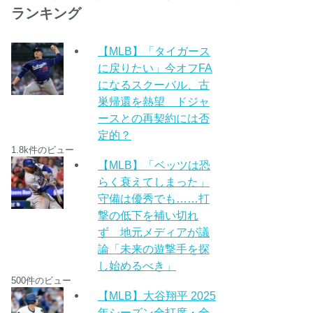
ランキング
【MLB】「タイガース
に戻りたい」今オフFA
になるスクーバル、古
巣帰還を熱望 ドジャ
ースとの再契約には否
定的？
1.8k件のビュー
【MLB】「ベッツは恐
らく衰えてしまった」
守備は優秀でも……打
撃の低下を補い切れ
ず 地元メディアが議
論「未来の遊撃手を探
し始めるべき」
500件のビュー
【MLB】大谷翔平 2025
年シーズン全打席・全