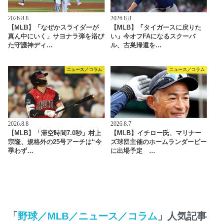
2026.8.8
2026.8.8
【MLB】「なぜかスライダーが
【MLB】「タイガースに戻りた
真ん中にいく」サヨナラ弾を浴び
い」今オフFAになるスクーバ
た守護神ディ…
ル、古巣帰還を…
ニュース／コラム
ニュース／コラム
2026.8.8
2026.8.7
【MLB】「滞空時間7.0秒」村上
【MLB】イチロー氏、マリナー
宗隆、規格外の25号アーチは“今
ズ球団主催のホームランダービー
季わず…
に出場予定 …
「
野球／MLB／ニュース／コラム
」人気記事