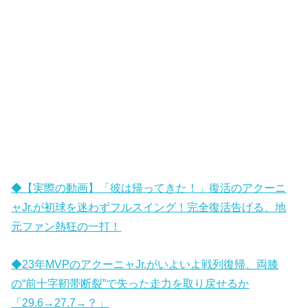
◆【実際の動画】「彼は帰ってきた！」復活のアクーニ
ャJr.が初球を迷わずフルスイング！完全復活告げる、地
元ファン熱狂の一打！
◆23年MVPのアクーニャJr.がいよいよ戦列復帰、両膝
の“前十字靭帯断裂”で失った走力を取り戻せるか
「29.6→27.7→？」