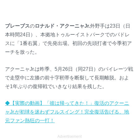
ブレーブス
の
ロナルド・アクーニャJr.
外野手は23日（日
本時間24日）、本拠地トゥルーイストパークでのパドレ
スに「1番右翼」で先発出場。初回の先頭打者で今季初ア
ーチを放った。
アクーニャJr.は昨季、5月26日（同27日）のパイレーツ戦
で走塁中に左膝の前十字靭帯を断裂して長期離脱。およ
そ1年ぶりの復帰戦でいきなり結果を残した。
◆【実際の動画】「彼は帰ってきた！」復活のアクーニ
ャJr.が初球を迷わずフルスイング！完全復活告げる、地
元ファン熱狂の一打！
Advertisement