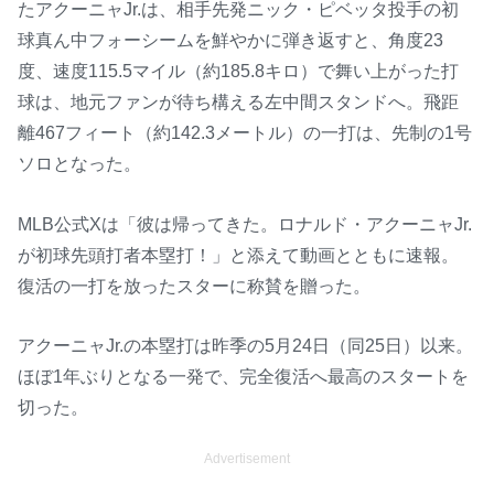
たアクーニャJr.は、相手先発ニック・ピベッタ投手の初
球真ん中フォーシームを鮮やかに弾き返すと、角度23
度、速度115.5マイル（約185.8キロ）で舞い上がった打
球は、地元ファンが待ち構える左中間スタンドへ。飛距
離467フィート（約142.3メートル）の一打は、先制の1号
ソロとなった。
MLB公式Xは「彼は帰ってきた。ロナルド・アクーニャJr.
が初球先頭打者本塁打！」と添えて動画とともに速報。
復活の一打を放ったスターに称賛を贈った。
アクーニャJr.の本塁打は昨季の5月24日（同25日）以来。
ほぼ1年ぶりとなる一発で、完全復活へ最高のスタートを
切った。
Advertisement