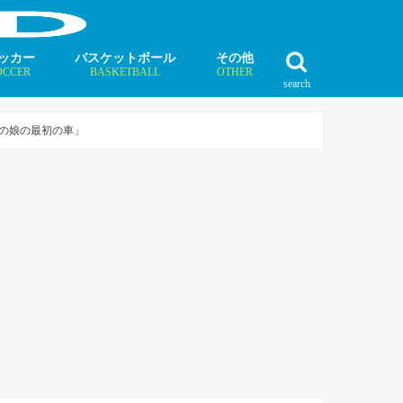
ッカー
バスケットボール
その他
OCCER
BASKETBALL
OTHER
search
最新記事
最新記事
最新記事
最新記事
最新記事
最新記事
最新記事
最新記事
最新記事
ュース
ラム
ンタビュー
ニュース
コラム
インタビュー
ボクシング
ラグビー
テニス
モータースポーツ
ダンス
フィギュアスケート
水泳
陸上競技
その他競技
君の娘の最初の車」