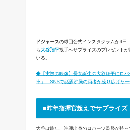
ドジャース
の球団公式インスタグラムが4日
ら
大谷翔平
投手へサプライズのプレゼントが
いる。
◆【実際の映像】長女誕生の大谷翔平にロバ
車」 SNSで話題沸騰の両者が繰り広げた一
■昨年指揮官超えでサプライズ
大谷は昨年、沖縄出身のロバーツ監督が持っ