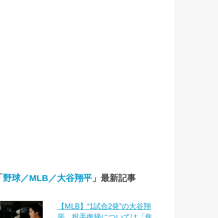
「
野球／MLB／大谷翔平
」最新記事
【MLB】“1試合2発”の大谷翔
平、投手復帰については「焦