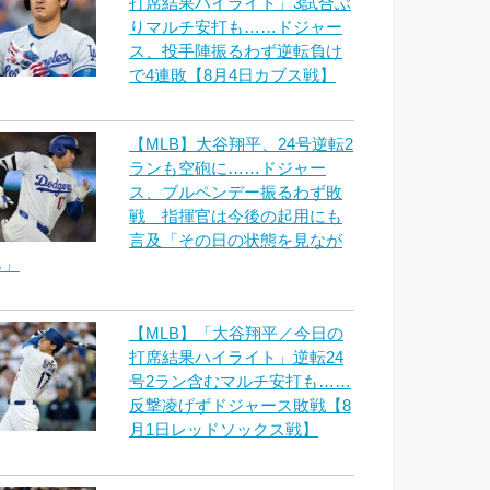
打席結果ハイライト」3試合ぶ
りマルチ安打も……ドジャー
ス、投手陣振るわず逆転負け
で4連敗【8月4日カブス戦】
【MLB】大谷翔平、24号逆転2
ランも空砲に……ドジャー
ス、ブルペンデー振るわず敗
戦 指揮官は今後の起用にも
言及「その日の状態を見なが
ら」
【MLB】「大谷翔平／今日の
打席結果ハイライト」逆転24
号2ラン含むマルチ安打も……
反撃凌げずドジャース敗戦【8
月1日レッドソックス戦】