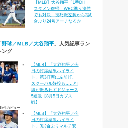
【MLB】大谷翔平「1番DH」
スタメン復帰 WBC準々決勝
でも対決、技巧派左腕から2試
合ぶり24号アーチなるか
「
野球／MLB／大谷翔平
」人気記事ラン
キング
【MLB】「大谷翔平／今
日の打席結果ハイライ
ト」第3打席に左前打、
スクーバル好投も……打
線が振るわずドジャース
5連敗【8月5日カブス
戦】
.1k件のビュー
【MLB】「大谷翔平／今
日の打席結果ハイライ
ト」3試合ぶりマルチ安