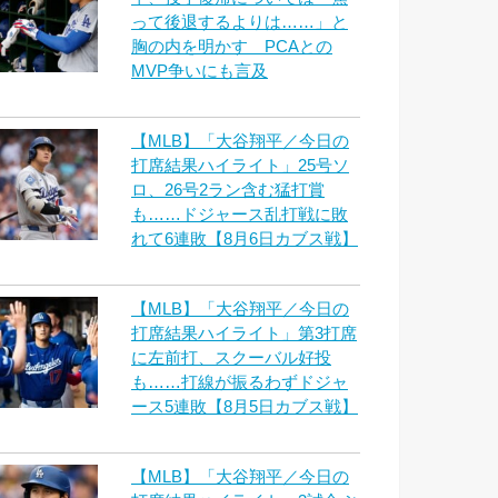
って後退するよりは……」と
胸の内を明かす PCAとの
MVP争いにも言及
【MLB】「大谷翔平／今日の
打席結果ハイライト」25号ソ
ロ、26号2ラン含む猛打賞
も……ドジャース乱打戦に敗
れて6連敗【8月6日カブス戦】
【MLB】「大谷翔平／今日の
打席結果ハイライト」第3打席
に左前打、スクーバル好投
も……打線が振るわずドジャ
ース5連敗【8月5日カブス戦】
【MLB】「大谷翔平／今日の