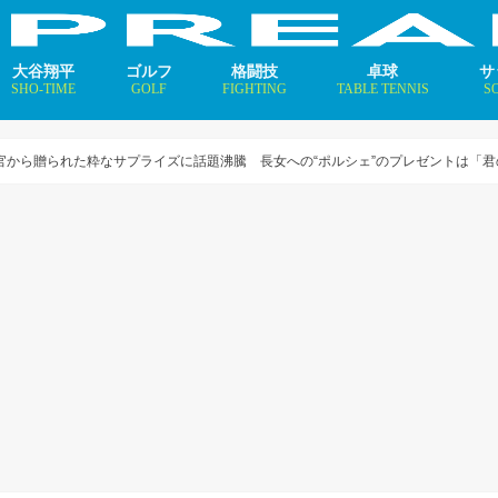
大谷翔平
ゴルフ
格闘技
卓球
サ
SHO-TIME
GOLF
FIGHTING
TABLE TENNIS
S
支えるメソッド×AI
ニュース
コラム
インタビュー
ニュース
コラム
平野美宇 プロフィール／
早田ひな プロフィール／
張本美和 プロフィール／
伊藤美誠 プロフィール／
大藤沙月 プロフィール／
長﨑美柚 プロフィール／
木原美悠 プロフィール／
張本智和 プロフィール／
戸上隼輔 プロフィール／
ニ
コ
イ
官から贈られた粋なサプライズに話題沸騰 長女への“ポルシェ”のプレゼントは「