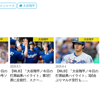
ドジャース
大谷翔平
翔平
大谷翔平
大谷翔平
2026.8.5
2026.8.4
今日の
【MLB】「大谷翔平／今日の
【MLB】「大谷翔平／今日の
5号ソ
打席結果ハイライト」第3打
打席結果ハイライト」3試合
席に左前打、スクー…
ぶりマルチ安打も……