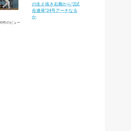
の生え抜き右腕から“2試
合連発”24号アーチなる
か
00件のビュー