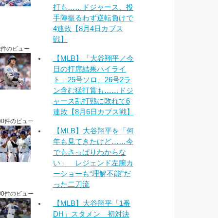
打も……ドジャース、投
手陣振るわず逆転負けで
4連敗【8月4日カブス
戦】
k件のビュー
【MLB】「大谷翔平／今
日の打席結果ハイライ
ト」25号ソロ、26号2ラ
ン含む猛打賞も……ドジ
ャース乱打戦に敗れて6
連敗【8月6日カブス戦】
00件のビュー
【MLB】大谷翔平を「何
年も見てきたけど……今
でもさっぱりわからな
い」 レジェンド左腕カ
ーショーも“理解不能”だ
った二刀流
00件のビュー
【MLB】大谷翔平「1番
DH」スタメン 初対決