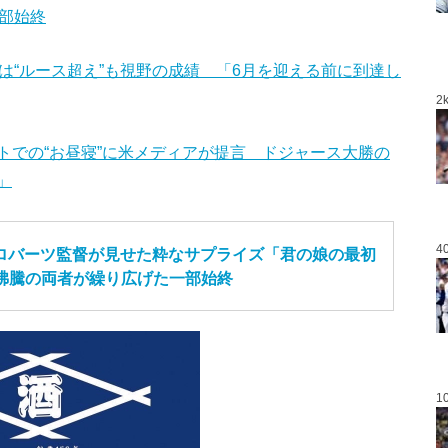
部始終
は“ルース超え”も視野の成績 「6月を迎える前に到達し
2
トでの“お昼寝”に米メディアが提言 ドジャース大勝の
」
4
ロバーツ監督が見せた粋なサプライズ「君の娘の最初
題沸騰の両者が繰り広げた一部始終
1