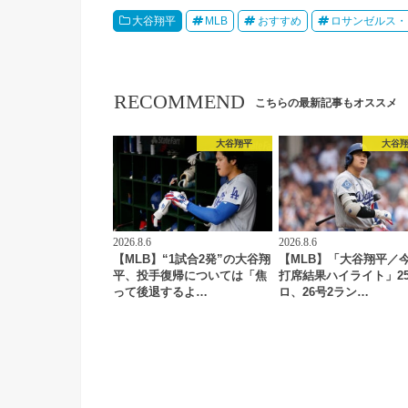
大谷翔平
MLB
おすすめ
ロサンゼルス・
RECOMMEND
こちらの最新記事もオススメ
大谷翔平
大谷
2026.8.6
2026.8.6
【MLB】“1試合2発”の大谷翔
【MLB】「大谷翔平／
平、投手復帰については「焦
打席結果ハイライト」2
って後退するよ…
ロ、26号2ラン…