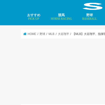
おすすめ
競馬
野球
PICK UP
HORSE RACING
BASEBALL
ニュース
コラム
インタビュー
矢田修 最新記事
MLBトップ投手を
HOME
野球
MLB
大谷翔平
【MLB】大谷翔平、指揮