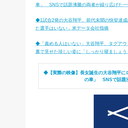
車」 SNSで話題沸騰の両者が繰り広げた一
◆1試合2発の大谷翔平、前代未聞の快挙達成
た選手はいない」米データ会社指摘
◆「責める人はいない」大谷翔平、タグアウ
裏で見せた珍しい姿に「しっかり寝ましょう
◆【実際の映像】長女誕生の大谷翔平に
の車」 SNSで話