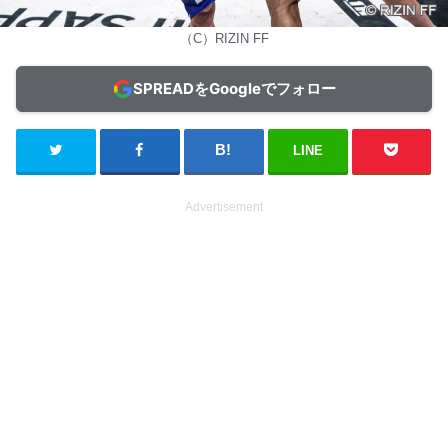
（C）RIZIN FF
SPREADをGoogleでフォロー
LINE
Advertisement