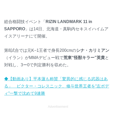
総合格闘技イベント「
RIZIN LANDMARK 11 in
SAPPORO
」は14日、北海道・真駒内セキスイハイムア
イスアリーナにて開催。
第8試合では元K−1王者で身長200cmの
シナ・カリミアン
（イラン）がMMAデビュー戦で
荒東“怪獣キラー”英貴
と
対戦し、3ー0で判定勝利を収めた。
◆【動画あり】平本蓮も称賛「驚異的に感じる武器はあ
る」 ビクター・コレスニック、修斗世界王者を“左ボデ
ィ”一撃で沈めて9連勝
Advertisement