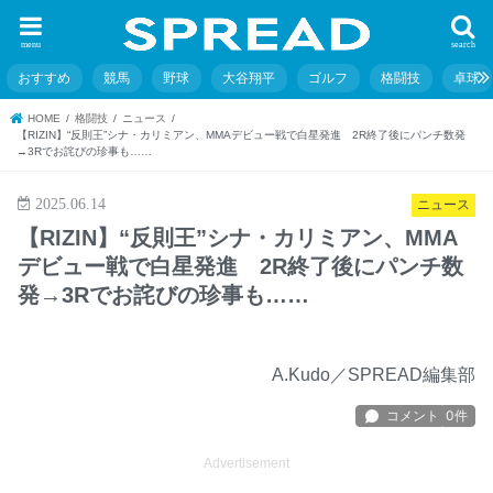
menu
search
おすすめ
競馬
野球
大谷翔平
ゴルフ
格闘技
卓球
HOME
格闘技
ニュース
【RIZIN】“反則王”シナ・カリミアン、MMAデビュー戦で白星発進 2R終了後にパンチ数発
→3Rでお詫びの珍事も……
2025.06.14
ニュース
【RIZIN】“反則王”シナ・カリミアン、MMA
デビュー戦で白星発進 2R終了後にパンチ数
発→3Rでお詫びの珍事も……
A.Kudo／SPREAD編集部
Advertisement