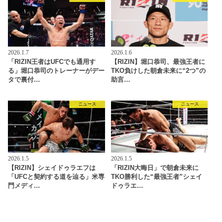
2026.1.7
2026.1.6
「RIZIN王者はUFCでも通用す
【RIZIN】堀口恭司、最強王者に
る」堀口恭司のトレーナーがデー
TKO負けした朝倉未来に“2つ”の
タで裏付…
助言…
ニュース
ニュース
2026.1.5
2026.1.5
【RIZIN】シェイドゥラエフは
「RIZIN大晦日」で朝倉未来に
「UFCと契約する道を辿る」米専
TKO勝利した“最強王者”シェイ
門メディ…
ドゥラエ…