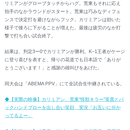
リミアンがグローブタッチからハグ。荒東もそれに応え
拍手のなかラウンドがスタート。荒東は巧みなディフェ
ンスで決定打を避けながらフック。カリミアンは効いた
様子で後ろに下がることが増えた。最後は疲労のなか打
撃で打ち合い試合終了。
結果は、判定3ー0でカリミアンが勝利。K−1王者がケージ
に登り喜びを表すと、帰りの花道でも日本語で「ありが
とうございます！」と感謝の雄叫びをあげた。
同大会は「ABEMA PPV」にて全試合生中継されている。
◆【実際の映像】カリミアン、荒東“怪獣キラー”英貴とバ
ックハンドブローを出し合い笑顔 実況「お互いに分か
ってるよー」