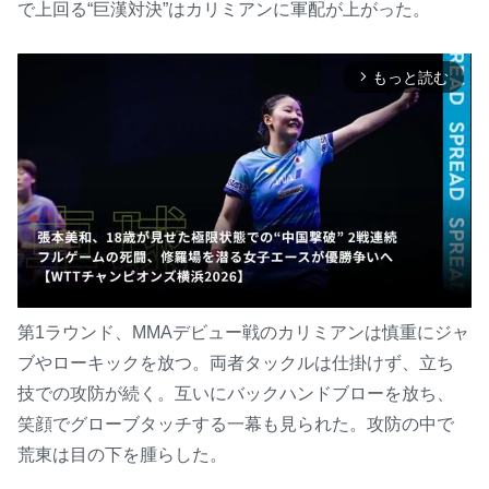
で上回る“巨漢対決”はカリミアンに軍配が上がった。
もっと読む
arrow_forward_ios
第1ラウンド、MMAデビュー戦のカリミアンは慎重にジャ
ブやローキックを放つ。両者タックルは仕掛けず、立ち
M
u
技での攻防が続く。互いにバックハンドブローを放ち、
t
笑顔でグローブタッチする一幕も見られた。攻防の中で
e
荒東は目の下を腫らした。