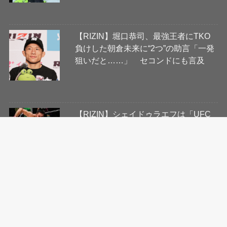
【RIZIN】堀口恭司、最強王者にTKO
負けした朝倉未来に“2つ”の助言「一発
狙いだと……」 セコンドにも言及
【RIZIN】シェイドゥラエフは「UFC
と契約する道を辿る」米専門メディア
が展望 朝倉海、ケイプ、プロハース
カに続く参戦なるか
「RIZIN大晦日」で朝倉未来にTKO勝
利した“最強王者”シェイドゥラエフが
12位→6位に急浮上 朝倉は順位落と