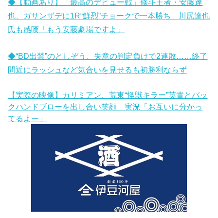
◆【動画あり】「最高のデビュー戦」修斗王者・安藤達
也、ガサンザデに1R“鮮烈”チョークで一本勝ち 川尻達也
氏も感嘆「もう安藤劇場ですよ」
◆“BD出禁”のとしぞう、失意の判定負けで2連敗……終了
間近にラッシュなど気合いを見せるも初勝利ならず
【実際の映像】カリミアン、荒東“怪獣キラー”英貴とバッ
クハンドブローを出し合い笑顔 実況「お互いに分かっ
てるよー」