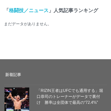
「
格闘技／ニュース
」人気記事ランキング
まだデータがありません。
新着記事
「RIZIN王者はUFCでも通用する」堀
口恭司のトレーナーがデータで裏付
け 勝率は全団体で最高の“72.4%”