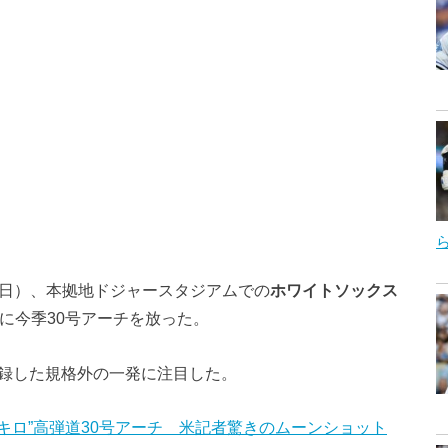
2日）、本拠地ドジャースタジアムでの
ホワイトソックス
席に今季30号アーチを放った。
記録した規格外の一発に注目した。
7キロ”高弾道30号アーチ 米記者驚きのムーンショット