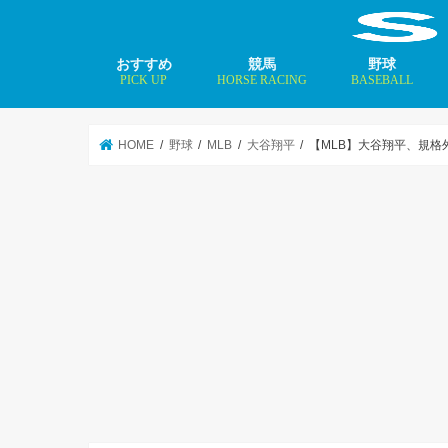
おすすめ
競馬
野球
PICK UP
HORSE RACING
BASEBALL
ニュース
コラム
インタビュー
矢田修 最新記事
MLBトップ投手を
HOME
野球
MLB
大谷翔平
【MLB】大谷翔平、規格