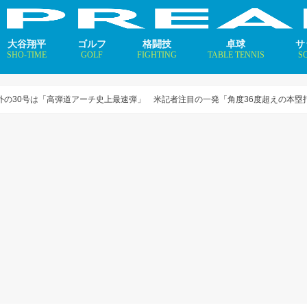
大谷翔平
ゴルフ
格闘技
卓球
サ
SHO-TIME
GOLF
FIGHTING
TABLE TENNIS
S
支えるメソッド×AI
ニュース
コラム
インタビュー
ニュース
コラム
平野美宇 プロフィール／
早田ひな プロフィール／
張本美和 プロフィール／
伊藤美誠 プロフィール／
大藤沙月 プロフィール／
長﨑美柚 プロフィール／
木原美悠 プロフィール／
張本智和 プロフィール／
戸上隼輔 プロフィール／
ニ
コ
イ
外の30号は「高弾道アーチ史上最速弾」 米記者注目の一発「角度36度超えの本塁