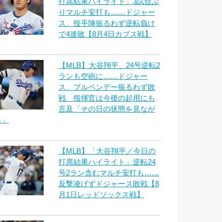
打席結果ハイライト」3試合ぶ
りマルチ安打も……ドジャー
ス、投手陣振るわず逆転負け
で4連敗【8月4日カブス戦】
【MLB】大谷翔平、24号逆転2
ランも空砲に……ドジャー
ス、ブルペンデー振るわず敗
戦 指揮官は今後の起用にも
言及「その日の状態を見なが
ら」
【MLB】「大谷翔平／今日の
打席結果ハイライト」逆転24
号2ラン含むマルチ安打も……
反撃凌げずドジャース敗戦【8
月1日レッドソックス戦】