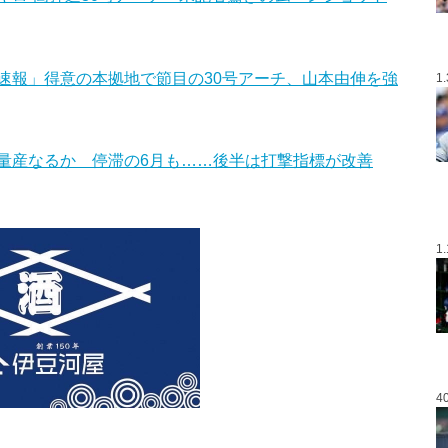
速報」得意の本拠地で節目の30号アーチ、山本由伸を強
1
量産なるか 停滞の6月も……後半は打撃指標が改善
1
4