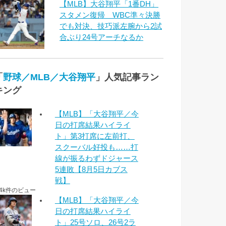
【MLB】大谷翔平「1番DH」
スタメン復帰 WBC準々決勝
でも対決、技巧派左腕から2試
合ぶり24号アーチなるか
「
野球／MLB／大谷翔平
」人気記事ラン
キング
【MLB】「大谷翔平／今
日の打席結果ハイライ
ト」第3打席に左前打、
スクーバル好投も……打
線が振るわずドジャース
5連敗【8月5日カブス
戦】
.4k件のビュー
【MLB】「大谷翔平／今
日の打席結果ハイライ
ト」25号ソロ、26号2ラ