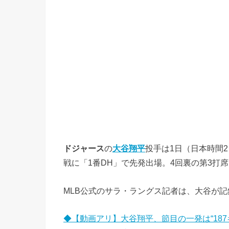
ドジャース
の
大谷翔平
投手は1日（日本時間
戦に「1番DH」で先発出場。4回裏の第3打
MLB公式のサラ・ラングス記者は、大谷が
◆【動画アリ】大谷翔平、節目の一発は“18