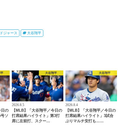
ドジャース
大谷翔平
翔平
大谷翔平
大谷翔平
2026.8.5
2026.8.4
今日の
【MLB】「大谷翔平／今日の
【MLB】「大谷翔平／今日の
5号ソ
打席結果ハイライト」第3打
打席結果ハイライト」3試合
席に左前打、スクー…
ぶりマルチ安打も……