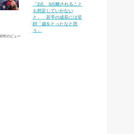
「2点、3点離されること
も想定していかない
と」 若手の成長には笑
顔「歳をとったなと思
う」
00件のビュー