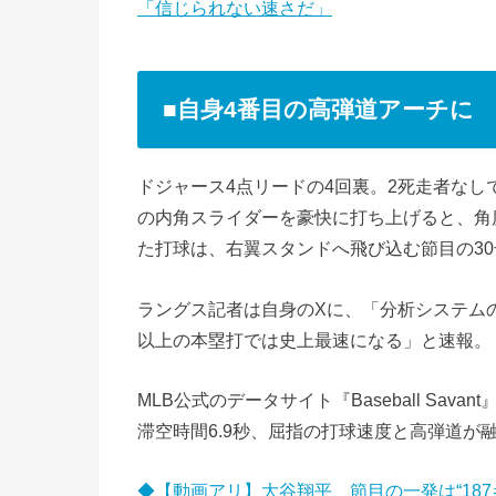
「信じられない速さだ」
■自身4番目の高弾道アーチに
ドジャース4点リードの4回裏。2死走者なし
の内角スライダーを豪快に打ち上げると、角度4
た打球は、右翼スタンドへ飛び込む節目の3
ラングス記者は自身のXに、「分析システムの
以上の本塁打では史上最速になる」と速報。
MLB公式のデータサイト『Baseball Sa
滞空時間6.9秒、屈指の打球速度と高弾道が
◆【動画アリ】大谷翔平、節目の一発は“18