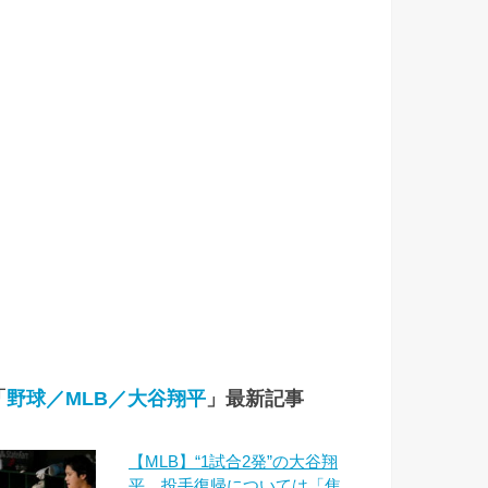
「
野球／MLB／大谷翔平
」最新記事
【MLB】“1試合2発”の大谷翔
平、投手復帰については「焦