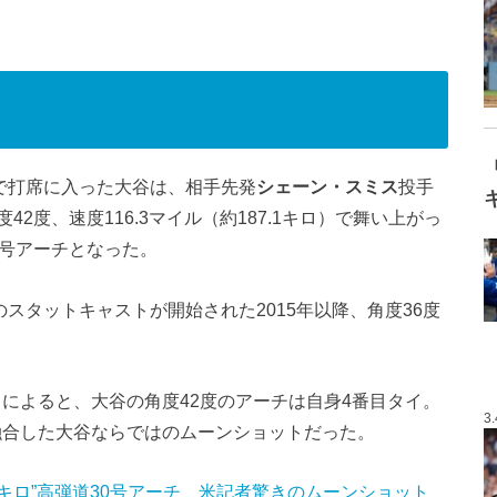
で打席に入った大谷は、相手先発
シェーン・スミス
投手
2度、速度116.3マイル（約187.1キロ）で舞い上がっ
0号アーチとなった。
スタットキャストが開始された2015年以降、角度36度
vant』によると、大谷の角度42度のアーチは自身4番目タイ。
3
融合した大谷ならではのムーンショットだった。
7キロ”高弾道30号アーチ 米記者驚きのムーンショット