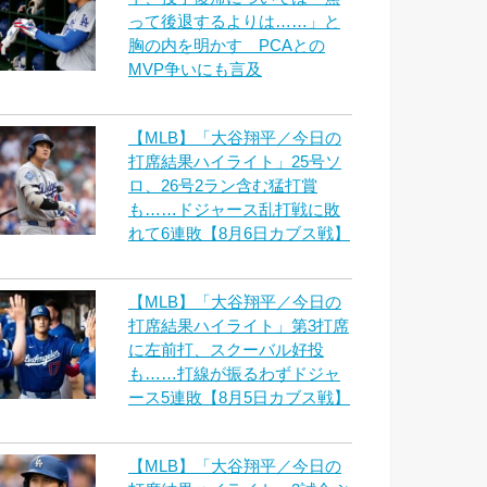
って後退するよりは……」と
胸の内を明かす PCAとの
MVP争いにも言及
【MLB】「大谷翔平／今日の
打席結果ハイライト」25号ソ
ロ、26号2ラン含む猛打賞
も……ドジャース乱打戦に敗
れて6連敗【8月6日カブス戦】
【MLB】「大谷翔平／今日の
打席結果ハイライト」第3打席
に左前打、スクーバル好投
も……打線が振るわずドジャ
ース5連敗【8月5日カブス戦】
【MLB】「大谷翔平／今日の