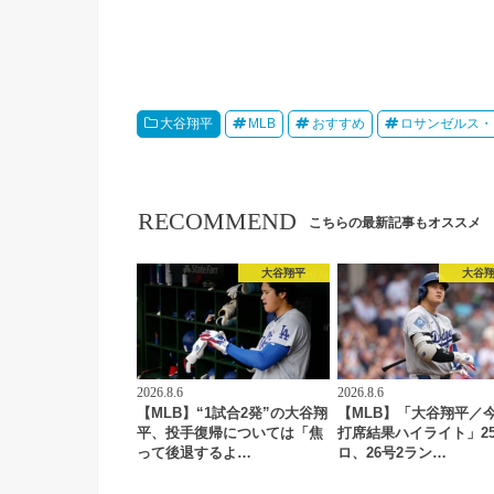
大谷翔平
MLB
おすすめ
ロサンゼルス・
RECOMMEND
こちらの最新記事もオススメ
大谷翔平
大谷
2026.8.6
2026.8.6
【MLB】“1試合2発”の大谷翔
【MLB】「大谷翔平／
平、投手復帰については「焦
打席結果ハイライト」2
って後退するよ…
ロ、26号2ラン…