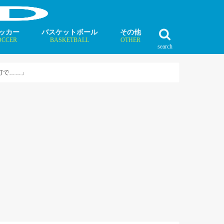
ッカー
バスケットボール
その他
OCCER
BASKETBALL
OTHER
search
最新記事
最新記事
最新記事
最新記事
最新記事
最新記事
最新記事
最新記事
最新記事
ュース
ラム
ンタビュー
ニュース
コラム
インタビュー
ボクシング
ラグビー
テニス
モータースポーツ
ダンス
フィギュアスケート
水泳
陸上競技
その他競技
打で……」