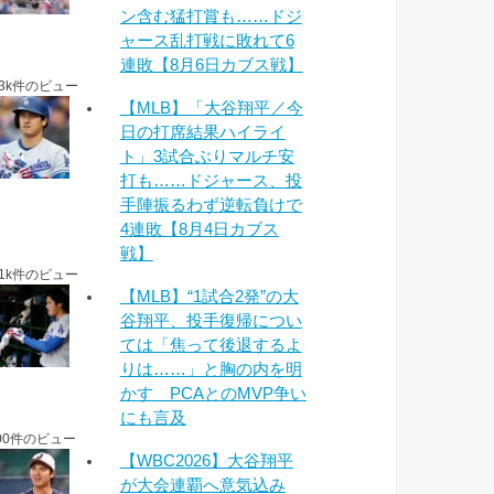
ン含む猛打賞も……ドジ
ャース乱打戦に敗れて6
連敗【8月6日カブス戦】
.3k件のビュー
【MLB】「大谷翔平／今
日の打席結果ハイライ
ト」3試合ぶりマルチ安
打も……ドジャース、投
手陣振るわず逆転負けで
4連敗【8月4日カブス
戦】
.1k件のビュー
【MLB】“1試合2発”の大
谷翔平、投手復帰につい
ては「焦って後退するよ
りは……」と胸の内を明
かす PCAとのMVP争い
にも言及
00件のビュー
【WBC2026】大谷翔平
が大会連覇へ意気込み