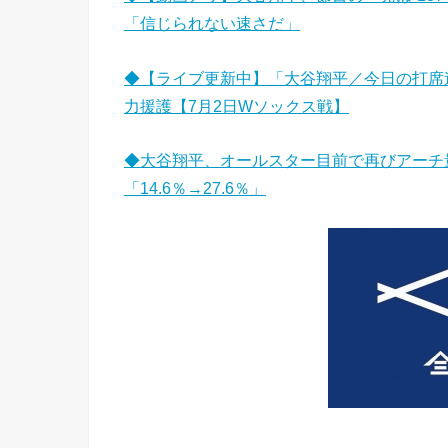
「信じられない速さだ」
◆【ライブ更新中】「大谷翔平／今日の打席
力援護【7月2日Wソックス戦】
◆大谷翔平、オールスター目前で再びアーチ
「14.6％→27.6％」