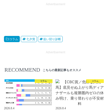
Advertisement
コラム
七夕賞
追い切り診断
Advertisement
RECOMMEND
こちらの最新記事もオススメ
コラム
コラム
2026.8.4
2026.8.4