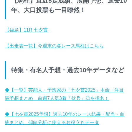
【馬柱】直近5走成績、展開予想、過去10
年、大口投票も一目瞭然！
【福島】11R 七夕賞
【出走表一覧】今週末の各レース馬柱はこちら
特集・有名人予想・過去10年データなど
◆【一覧】芸能人・予想家の「七夕賞2025」本命・注目
馬予想まとめ 前週7人気3着「伏兵」◎を指名！
◆【七夕賞2025予想】過去10年のレース結果・配当・血
統まとめ 傾向分析に使えるお役立ちデータ