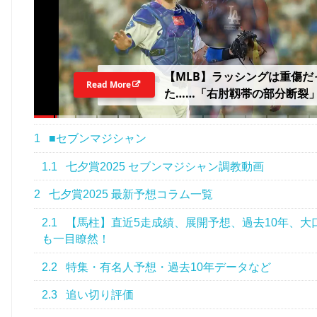
【MLB】ラッシングは重傷だ
Read More
た……「右肘靱帯の部分断裂
季捕手復帰は絶望的か スミ
目途立たず、ドジャース最大
1
■セブンマジシャン
練
1.1
七夕賞2025 セブンマジシャン調教動画
2
七夕賞2025 最新予想コラム一覧
2.1
【馬柱】直近5走成績、展開予想、過去10年、大
も一目瞭然！
2.2
特集・有名人予想・過去10年データなど
2.3
追い切り評価