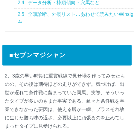
2.4
データ分析・枠順傾向・穴馬など
2.5
全頭診断、外厩リスト…あわせて読みたいWinsig
ム
■セブンマジシャン
2、3歳の早い時期に重賞戦線で見せ場を作ってみせたも
のの、その後は期待ほどの走りができず。気づけば、出
世が遅れて条件戦に留まっていた同馬。実際、そういっ
たタイプが多いのもまた事実である。延々と条件戦を卒
業できなかった要因は、使える脚が一瞬、プラスそれ故
に生じた勝ち味の遅さ。必要以上に頑張るのを止めてし
まったタイプに見受けられる。