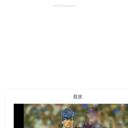
Advertisement
目次