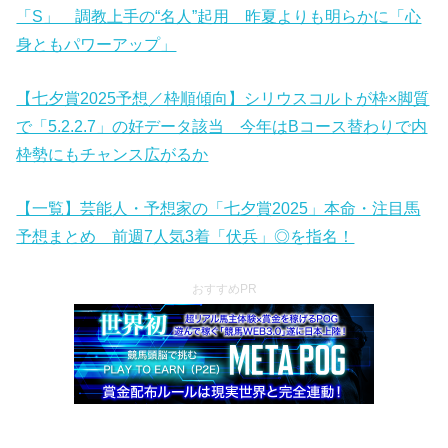
「S」 調教上手の“名人”起用 昨夏よりも明らかに「心
身ともパワーアップ」
【七夕賞2025予想／枠順傾向】シリウスコルトが枠×脚質
で「5.2.2.7」の好データ該当 今年はBコース替わりで内
枠勢にもチャンス広がるか
【一覧】芸能人・予想家の「七夕賞2025」本命・注目馬
予想まとめ 前週7人気3着「伏兵」◎を指名！
おすすめPR