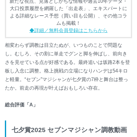
新たな視点、見落としがちな情報や過去10年データ・
大口投票履歴を網羅した「出走表」、エキスパートに
よる詳細なレース予想（買い目も公開）、その他コラ
ムも掲載！
◆詳細／無料会員登録はこちらから
相変わらず調教は目立たぬが、いつものことで問題な
し。むしろ、その割に単走でグンと脚を伸ばし、前向き
さを見せている点が好感である。最終追いは坂路2本を登
板し入念に調整。格上挑戦の立場になりハンデは54キロ
と軽量。“セブン”マジシャンが七夕賞の7枠と舞台は整っ
たか。前走の再現が叶えばおもしろい存在。
総合評価「A」
七夕賞2025 セブンマジシャン調教動画