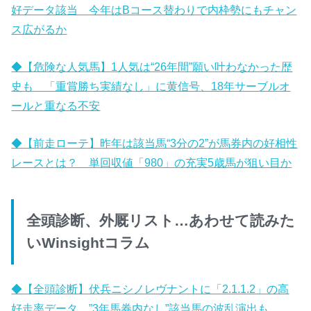
好データ該当 今年はBコース替わりで内枠勢にもチャン
ス広がるか
◆【危険な人気馬】1人気は“26年間”願い叶わなかった歴
史も 「重賞勝ち実績なし」に黄信号、18年サーブルオ
ールと重なる不安
◆【前走ローテ】昨年は該当馬“3分の2”が馬券内の好相性
レースとは？ 単回収値「980」の充実5歳馬が狙い目か
全頭診断、外厩リスト…あわせて読みた
いWinsightコラム
◆【全頭診断】伏兵ニシノレヴナントに「2.1.1.2」の高
好走率データ ”3年馬券内なし”該当馬の波乱演出も