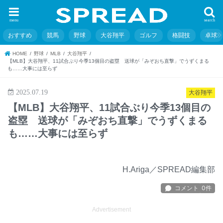
menu
search
おすすめ
競馬
野球
大谷翔平
ゴルフ
格闘技
卓球
HOME
野球
MLB
大谷翔平
【MLB】大谷翔平、11試合ぶり今季13個目の盗塁 送球が「みぞおち直撃」でうずくまる
も……大事には至らず
2025.07.19
大谷翔平
【MLB】大谷翔平、11試合ぶり今季13個目の
盗塁 送球が「みぞおち直撃」でうずくまる
も……大事には至らず
H.Ariga／SPREAD編集部
Advertisement