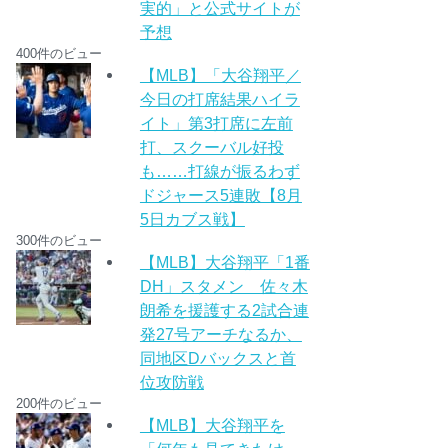
実的」と公式サイトが
予想
400件のビュー
【MLB】「大谷翔平／
今日の打席結果ハイラ
イト」第3打席に左前
打、スクーバル好投
も……打線が振るわず
ドジャース5連敗【8月
5日カブス戦】
300件のビュー
【MLB】大谷翔平「1番
DH」スタメン 佐々木
朗希を援護する2試合連
発27号アーチなるか、
同地区Dバックスと首
位攻防戦
200件のビュー
【MLB】大谷翔平を