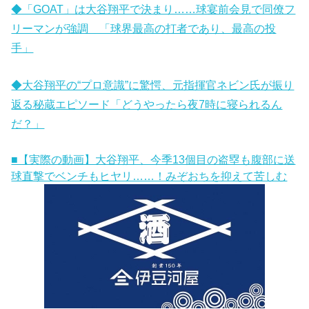
◆「GOAT」は大谷翔平で決まり……球宴前会見で同僚フ
リーマンが強調 「球界最高の打者であり、最高の投
手」
◆大谷翔平の“プロ意識”に驚愕、元指揮官ネビン氏が振り
返る秘蔵エピソード「どうやったら夜7時に寝られるん
だ？」
■【実際の動画】大谷翔平、今季13個目の盗塁も腹部に送
球直撃でベンチもヒヤリ……！みぞおちを抑えて苦しむ