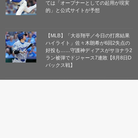
ては「オープナーとしての起用が現実
的」と公式サイトが予想
【MLB】「大谷翔平／今日の打席結果
ハイライト」佐々木朗希が6回2失点の
好投も……守護神ディアスがサヨナラ2
ラン被弾でドジャース7連敗【8月8日D
バックス戦】
【MLB】大谷翔平「1番DH」スタメ
ン 佐々木朗希を援護する2試合連発
27号アーチなるか、同地区Dバックス
と首位攻防戦
【MLB】“1試合2発”の大谷翔平、投手