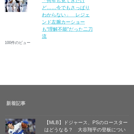
「何年も見てきたけ
ど……今でもさっぱり
わからない」 レジェ
ンド左腕カーショー
も“理解不能”だった二刀
流
100件のビュー
新着記事
【MLB】ドジャース、PSのロースター
はどうなる？ 大谷翔平の登板につい