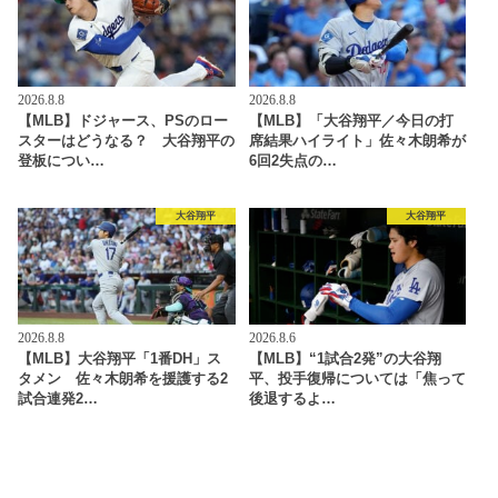
2026.8.8
2026.8.8
【MLB】ドジャース、PSのロー
【MLB】「大谷翔平／今日の打
スターはどうなる？ 大谷翔平の
席結果ハイライト」佐々木朗希が
登板につい…
6回2失点の…
大谷翔平
大谷翔平
2026.8.8
2026.8.6
【MLB】大谷翔平「1番DH」ス
【MLB】“1試合2発”の大谷翔
タメン 佐々木朗希を援護する2
平、投手復帰については「焦って
試合連発2…
後退するよ…