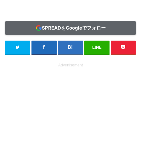
SPREADをGoogleでフォロー
LINE
Advertisement