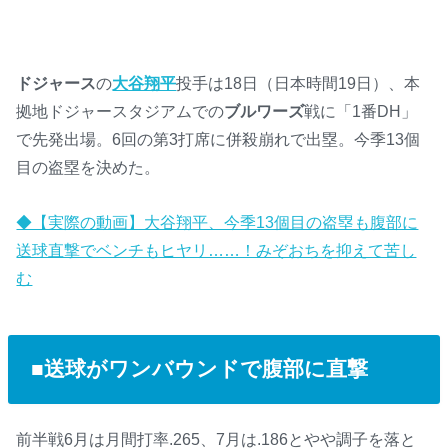
ドジャース
の
大谷翔平
投手は18日（日本時間19日）、本
拠地ドジャースタジアムでの
ブルワーズ
戦に「1番DH」
で先発出場。6回の第3打席に併殺崩れで出塁。今季13個
目の盗塁を決めた。
◆【実際の動画】大谷翔平、今季13個目の盗塁も腹部に
送球直撃でベンチもヒヤリ……！みぞおちを抑えて苦し
む
■送球がワンバウンドで腹部に直撃
前半戦6月は月間打率.265、7月は.186とやや調子を落と