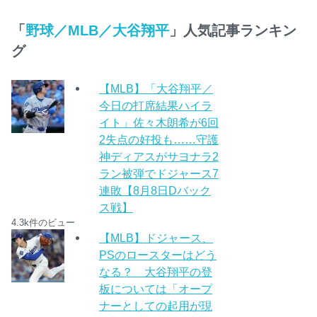
「
野球／MLB／大谷翔平
」人気記事ランキン
グ
【MLB】「大谷翔平／
今日の打席結果ハイラ
イト」佐々木朗希が6回
2失点の好投も……守護
神ディアスがサヨナラ2
ラン被弾でドジャース7
連敗【8月8日Dバック
ス戦】
4.3k件のビュー
【MLB】ドジャース、
PSのロースターはどう
なる？ 大谷翔平の登
板については「オープ
ナーとしての起用が現