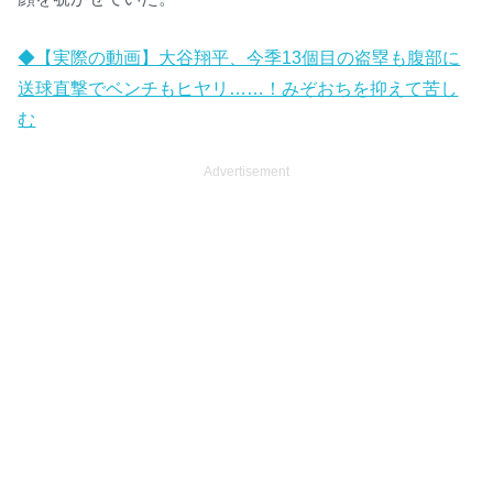
e
◆【実際の動画】大谷翔平、今季13個目の盗塁も腹部に
送球直撃でベンチもヒヤリ……！みぞおちを抑えて苦し
む
Advertisement