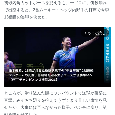
初球内角カットボールを捉えるも、一ゴロに。併殺崩れ
で出塁すると、2番ムーキー・ベッツ内野手の打席で今季
13個目の盗塁を決めた。
もっと読む
arrow_forward_ios
ところが、滑り込んだ際にワンバウンドで送球が腹部に
直撃。みぞおち辺りを抑えてうずくまり苦しい表情を見
M
u
せたが、大事には至らなかった様子。ベンチに戻り、笑
t
顔を覗かせていた。