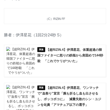
（C）RIZIN FF
勝者：伊澤星花（1回2分24秒 S）
【超RIZIN.4】伊澤星花、体重超過の韓
国ファイターに怒りの鉄槌から肩固めで144秒
殺 「これでケリがついた」
【超RIZIN.4】伊澤星花、ワンマッチ
で“血祭り”宣言「腕も折るし血も出させる
し、ボッコボコに」 減量失敗のシン・ユジ
ンを叱責「アマチュア以下の選手」