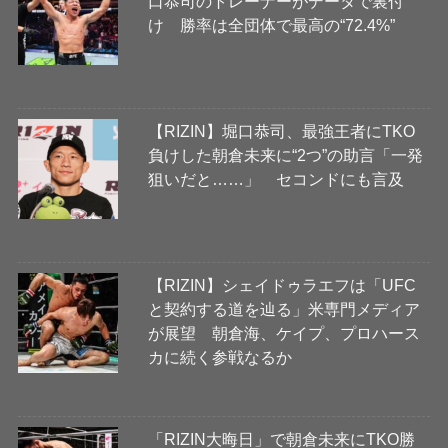
口恭司のトレーナーがデータで裏付
け 勝率は全団体で最高の“72.4%”
【RIZIN】堀口恭司、最強王者にTKO
負けした朝倉未来に“2つ”の助言「一発
狙いだと……」 セコンドにも言及
【RIZIN】シェイドゥラエフは「UFC
と契約する道を辿る」米専門メディア
が展望 朝倉海、ケイプ、プロハース
カに続く参戦なるか
「RIZIN大晦日」で朝倉未来にTKO勝