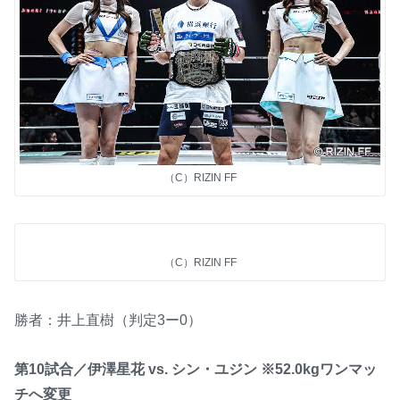
（C）RIZIN FF
（C）RIZIN FF
勝者：井上直樹（判定3ー0）
第10試合／伊澤星花 vs. シン・ユジン ※52.0kgワンマッ
チへ変更