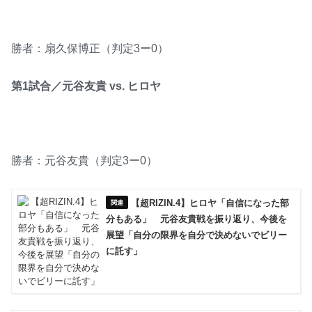
勝者：扇久保博正（判定3ー0）
第1試合／元谷友貴 vs. ヒロヤ
勝者：元谷友貴（判定3ー0）
【超RIZIN.4】ヒロヤ「自信になった部
分もある」 元谷友貴戦を振り返り、今後を
展望「自分の限界を自分で決めないでビリー
に託す」