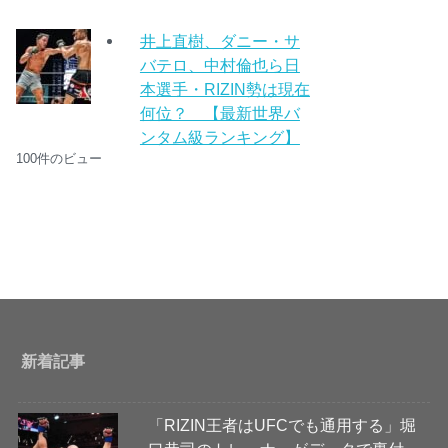
井上直樹、ダニー・サ
バテロ、中村倫也ら日
本選手・RIZIN勢は現在
何位？ 【最新世界バ
ンタム級ランキング】
100件のビュー
新着記事
「RIZIN王者はUFCでも通用する」堀