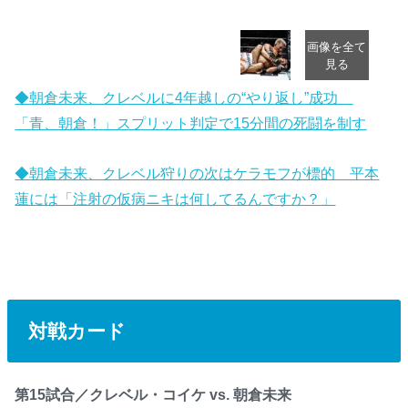
◆朝倉未来、クレベルに4年越しの“やり返し”成功
「青、朝倉！」スプリット判定で15分間の死闘を制す
◆朝倉未来、クレベル狩りの次はケラモフが標的 平本
蓮には「注射の仮病ニキは何してるんですか？」
対戦カード
第15試合／クレベル・コイケ vs. 朝倉未来