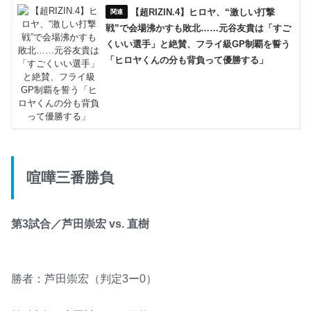
【超RIZIN.4】ヒロヤ、“激しい打撃
戦”で会場沸かすも敗北……元谷友貴は「すご
くいい選手」と絶賛、フライ級GP制覇を誓う
「ヒロヤくんの分も背負って優勝する」
喧嘩三番勝負
第3試合／芦田崇宏 vs. 直樹
勝者：芦田崇宏（判定3ー0）