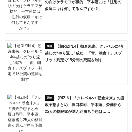
の次はケラモフが標的 平本蓮には「注射の
仮病ニキは何してるんですか？」
【超RIZIN.4】朝倉未来、クレベルに4年
越しの“やり返し”成功 「青、朝倉！」スプ
リット判定で15分間の死闘を制す
【RIZIN】「クレベルvs.朝倉未来」の勝
敗予想まとめ 堀口恭司、平本蓮、斎藤裕ら
25人の格闘家が選んだ勝ち予想は……