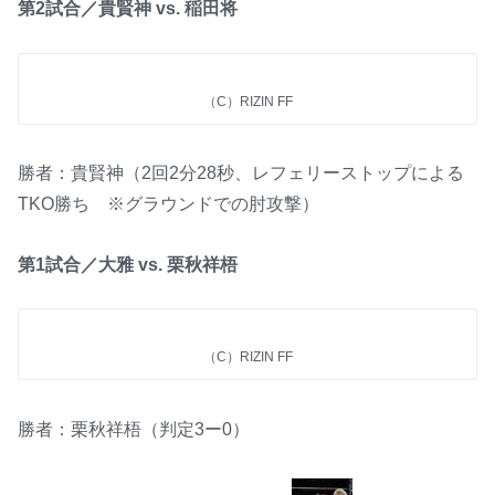
第2試合／貴賢神 vs. 稲田将
（C）RIZIN FF
勝者：貴賢神（2回2分28秒、レフェリーストップによる
TKO勝ち ※グラウンドでの肘攻撃）
第1試合／大雅 vs. 栗秋祥梧
（C）RIZIN FF
勝者：栗秋祥梧（判定3ー0）