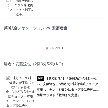
第9試合／ヤン・ジヨン vs. 安藤達也
（C）RIZIN FF
勝者：安藤達也（2回3分52秒 KO）
【超RIZIN.4】「爆発力が半端じゃな
い」安藤達也、“壮絶”な2試合連続チョーク一
本勝ち ヤン・ジヨンはタップ後に失神……
衝撃のラスト「救助まで完璧」