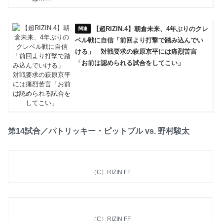
【超RIZIN.4】朝倉未来、4年ぶりのクレ
ベル戦に自信「前回より打撃で踏み込んでい
ける」 対戦要求の萩原京平には痛烈苦言
「お前は認められる試合をしてこい」
第14試合／パトリッキー・ピットブル vs. 野村駿太
（C）RIZIN FF
（C）RIZIN FF