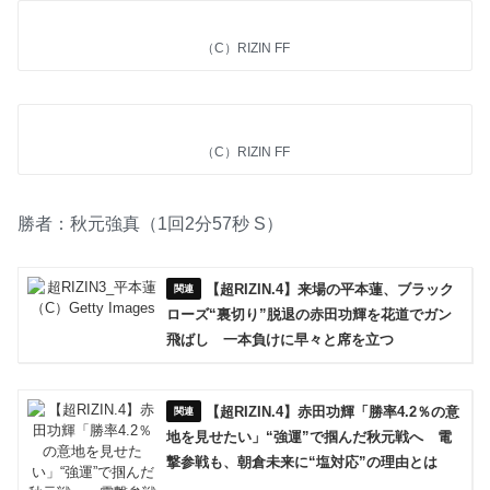
（C）RIZIN FF
（C）RIZIN FF
勝者：秋元強真（1回2分57秒 S）
【超RIZIN.4】来場の平本蓮、ブラック
ローズ“裏切り”脱退の赤田功輝を花道でガン
飛ばし 一本負けに早々と席を立つ
【超RIZIN.4】赤田功輝「勝率4.2％の意
地を見せたい」“強運”で掴んだ秋元戦へ 電
撃参戦も、朝倉未来に“塩対応”の理由とは