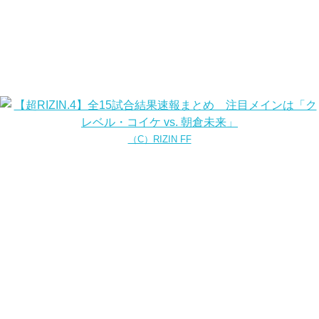
（C）RIZIN FF