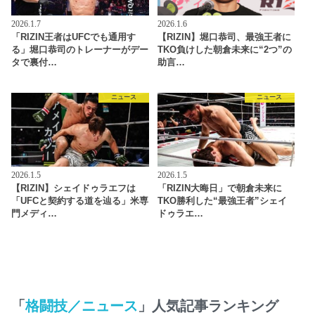
2026.1.7
2026.1.6
「RIZIN王者はUFCでも通用す
【RIZIN】堀口恭司、最強王者に
る」堀口恭司のトレーナーがデー
TKO負けした朝倉未来に“2つ”の
タで裏付…
助言…
ニュース
ニュース
2026.1.5
2026.1.5
【RIZIN】シェイドゥラエフは
「RIZIN大晦日」で朝倉未来に
「UFCと契約する道を辿る」米専
TKO勝利した“最強王者”シェイ
門メディ…
ドゥラエ…
「
格闘技／ニュース
」人気記事ランキング