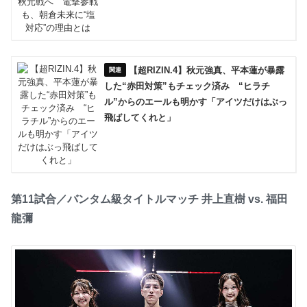
【超RIZIN.4】秋元強真、平本蓮が暴露
した“赤田対策”もチェック済み “ヒラチ
ル”からのエールも明かす「アイツだけはぶっ
飛ばしてくれと」
第11試合／バンタム級タイトルマッチ 井上直樹 vs. 福田
龍彌