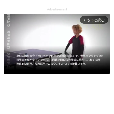
Advertisement
もっと読む
arrow_forward_ios
M
u
t
e