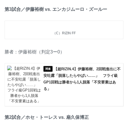
第3試合／伊藤裕樹 vs. エンカジムーロ・ズールー
（C）RIZIN FF
勝者：伊藤裕樹（判定3ー0）
【超RIZIN.4】伊藤裕樹、2回戦進出に不
安吐露「脱落したらやばい……」 フライ級
GP1回戦は勝者から1人脱落「不安要素はあ
る」
第2試合／ホセ・トーレス vs. 扇久保博正