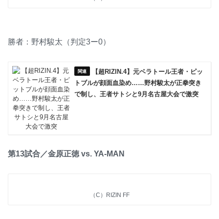
勝者：野村駿太（判定3ー0）
【超RIZIN.4】元ベラトール王者・ピッ
トブルが顔面血染め……野村駿太が正拳突き
で制し、王者サトシと9月名古屋大会で激突
第13試合／金原正徳 vs. YA-MAN
（C）RIZIN FF