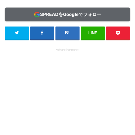
SPREADをGoogleでフォロー
LINE
Advertisement