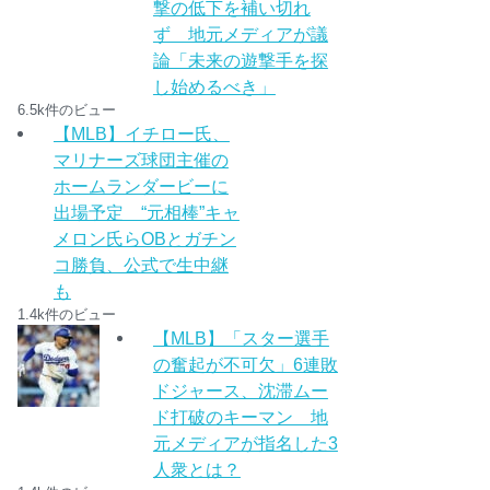
撃の低下を補い切れ
ず 地元メディアが議
論「未来の遊撃手を探
し始めるべき」
6.5k件のビュー
【MLB】イチロー氏、
マリナーズ球団主催の
ホームランダービーに
出場予定 “元相棒”キャ
メロン氏らOBとガチン
コ勝負、公式で生中継
も
1.4k件のビュー
【MLB】「スター選手
の奮起が不可欠」6連敗
ドジャース、沈滞ムー
ド打破のキーマン 地
元メディアが指名した3
人衆とは？