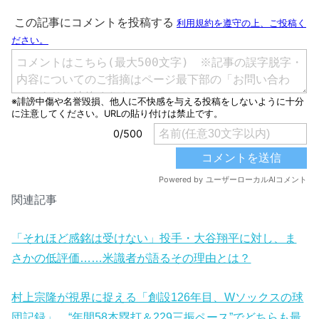
関連記事
「それほど感銘は受けない」投手・大谷翔平に対し、ま
さかの低評価……米識者が語るその理由とは？
村上宗隆が視界に捉える「創設126年目、Wソックスの球
団記録」 “年間58本塁打＆229三振ペース”でどちらも最