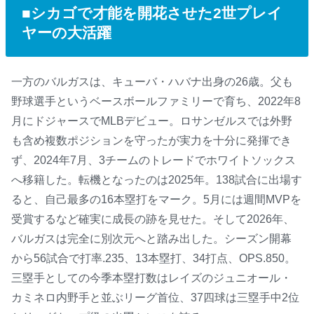
■シカゴで才能を開花させた2世プレイ
ヤーの大活躍
一方のバルガスは、キューバ・ハバナ出身の26歳。父も
野球選手というベースボールファミリーで育ち、2022年8
月にドジャースでMLBデビュー。ロサンゼルスでは外野
も含め複数ポジションを守ったが実力を十分に発揮でき
ず、2024年7月、3チームのトレードでホワイトソックス
へ移籍した。転機となったのは2025年。138試合に出場す
ると、自己最多の16本塁打をマーク。5月には週間MVPを
受賞するなど確実に成長の跡を見せた。そして2026年、
バルガスは完全に別次元へと踏み出した。シーズン開幕
から56試合で打率.235、13本塁打、34打点、OPS.850。
三塁手としての今季本塁打数はレイズのジュニオール・
カミネロ内野手と並ぶリーグ首位、37四球は三塁手中2位