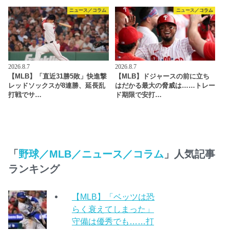
ニュース／コラム
ニュース／コラム
2026.8.7
2026.8.7
【MLB】「直近31勝5敗」快進撃
【MLB】ドジャースの前に立ち
レッドソックスが8連勝、延長乱
はだかる最大の脅威は……トレー
打戦でサ…
ド期限で安打…
「
野球／MLB／ニュース／コラム
」人気記事
ランキング
【MLB】「ベッツは恐
らく衰えてしまった」
守備は優秀でも……打