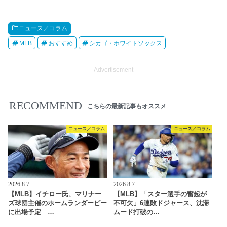
ニュース／コラム
MLB
おすすめ
シカゴ・ホワイトソックス
Advertisement
RECOMMEND
こちらの最新記事もオススメ
ニュース／コラム
ニュース／コラム
2026.8.7
2026.8.7
【MLB】イチロー氏、マリナー
【MLB】「スター選手の奮起が
ズ球団主催のホームランダービー
不可欠」6連敗ドジャース、沈滞
に出場予定 …
ムード打破の…