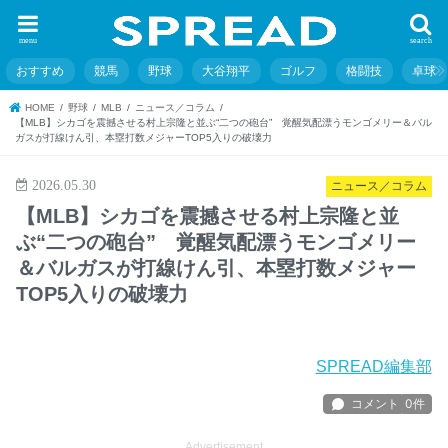
menu
search
おすすめ
競馬
野球
大谷翔平
ゴルフ
格闘技
卓球
HOME
野球
MLB
ニュース／コラム
【MLB】シカゴを震撼させる村上宗隆と並ぶ“二つの砲台” 覚醒気配漂うモンゴメリー＆バル
ガスが打線けん引、本塁打数メジャーTOP5入りの破壊力
2026.05.30
ニュース／コラム
【MLB】シカゴを震撼させる村上宗隆と並
ぶ“二つの砲台” 覚醒気配漂うモンゴメリー
＆バルガスが打線けん引、本塁打数メジャー
TOP5入りの破壊力
SPREAD編集部
Advertisement