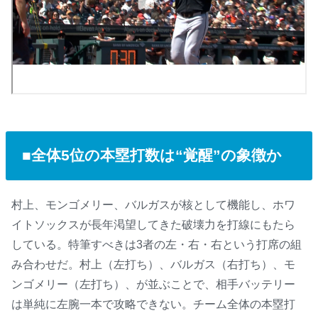
■全体5位の本塁打数は“覚醒”の象徴か
村上、モンゴメリー、バルガスが核として機能し、ホワ
イトソックスが長年渇望してきた破壊力を打線にもたら
している。特筆すべきは3者の左・右・右という打席の組
み合わせだ。村上（左打ち）、バルガス（右打ち）、モ
ンゴメリー（左打ち）、が並ぶことで、相手バッテリー
は単純に左腕一本で攻略できない。チーム全体の本塁打