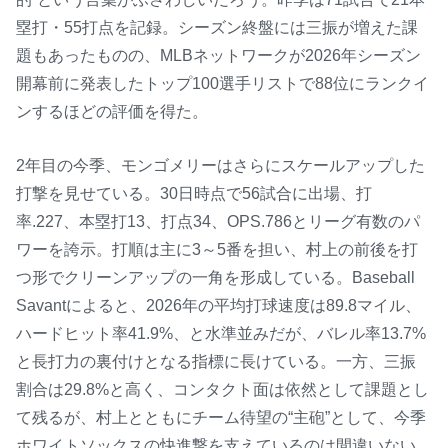
塁打・55打点を記録。シーズン終盤には三振が増えた課
題もあったものの、MLBネットワークが2026年シーズン
開幕前に発表したトップ100選手リストで88位にランクイ
ンするほどの評価を得た。
2年目の今季、モンゴメリーはさらにスケールアップした
打撃を見せている。30日時点で56試合に出場、打
率.227、本塁打13、打点34、OPS.786とリーグ有数のパ
ワーを誇示。打順は主に3～5番を担い、村上の前後を打
つ形でクリーンアップの一角を形成している。Baseball
Savantによると、2026年の平均打球速度は89.8マイル、
ハードヒット率41.9%、と水準並みだが、バレル率13.7%
と長打力の裏付けとなる指標に長けている。一方、三振
割合は29.8%と高く、コンタクト面は依然として課題とし
て残るが、村上とともにチーム待望の“主砲”として、今季
ホワイトソックスの快進撃を支えているのは間違いない