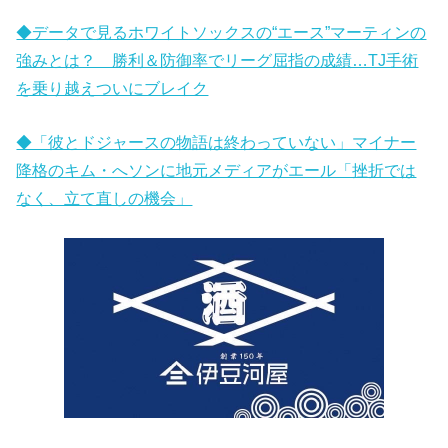
◆データで見るホワイトソックスの“エース”マーティンの
強みとは？ 勝利＆防御率でリーグ屈指の成績…TJ手術
を乗り越えついにブレイク
◆「彼とドジャースの物語は終わっていない」マイナー
降格のキム・へソンに地元メディアがエール「挫折では
なく、立て直しの機会」