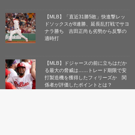
【MLB】「直近31勝5敗」快進撃レッ
ドソックスが8連勝、延長乱打戦でサヨ
ナラ勝ち 吉田正尚も劣勢から反撃の
適時打
【MLB】ドジャースの前に立ちはだか
る最大の脅威は……トレード期限で安
打製造機を獲得したフィリーズか 関
係者が評価したポイントとは？
会社概要
コンテンツ制作・編集ポリシー
ニュース提供先について
利用規約
プライバシーポリシー
Cookie等ガイドライン