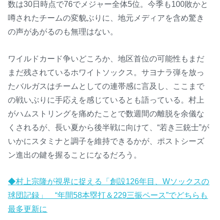
数は30日時点で76でメジャー全体5位。今季も100敗かと
噂されたチームの変貌ぶりに、地元メディアを含め驚き
の声があがるのも無理はない。
ワイルドカード争いどころか、地区首位の可能性もまだ
まだ残されているホワイトソックス。サヨナラ弾を放っ
たバルガスはチームとしての連帯感に言及し、ここまで
の戦いぶりに手応えを感じているとも語っている。村上
がハムストリングを痛めたことで数週間の離脱を余儀な
くされるが、長い夏から後半戦に向けて、“若き三銃士”が
いかにスタミナと調子を維持できるかが、ポストシーズ
ン進出の鍵を握ることになるだろう。
◆村上宗隆が視界に捉える「創設126年目、Wソックスの
球団記録」 “年間58本塁打＆229三振ペース”でどちらも
最多更新に