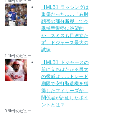
1.4k件のビュー
【MLB】ラッシングは
重傷だった……「右肘
靱帯の部分断裂」で今
季捕手復帰は絶望的
か スミスも目途立た
ず、ドジャース最大の
試練
1.1k件のビュー
【MLB】ドジャースの
前に立ちはだかる最大
の脅威は……トレード
期限で安打製造機を獲
得したフィリーズか
関係者が評価したポイ
ントとは？
0.9k件のビュー