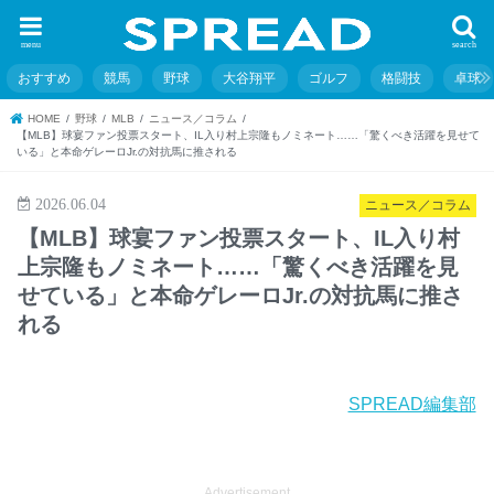
menu
search
おすすめ
競馬
野球
大谷翔平
ゴルフ
格闘技
卓球
HOME
野球
MLB
ニュース／コラム
【MLB】球宴ファン投票スタート、IL入り村上宗隆もノミネート……「驚くべき活躍を見せて
いる」と本命ゲレーロJr.の対抗馬に推される
2026.06.04
ニュース／コラム
【MLB】球宴ファン投票スタート、IL入り村
上宗隆もノミネート……「驚くべき活躍を見
せている」と本命ゲレーロJr.の対抗馬に推さ
れる
SPREAD編集部
Advertisement