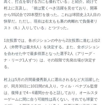
高く、打点を挙げる力にも優れている」と紹介。続けて
村上に言及し、「彼は驚くべき活躍を見せており、開幕
から55試合で20本塁打を放った。これは球団史上3人目の
快挙だ。ただし、現在は右太もも裏の肉離れで負傷者リ
スト（IL）入りしている」とつづった。
1次投票では、各ポジションの中から2次投票に進む上位2
人（外野手は最大6人）を決定する。また、全ポジション
を合わせた中で最多得票となった選手2人（アリーグ・
ナ・リーグ1人ずつ）は、その段階で先発出場が決定す
る。
村上は5月の月間最優秀新人に選出されるなど大活躍した
が、同月30日に10日間のIL入り。ウィル・ベナブル監督
は、復帰まで4～6週間かかると話しており、オールスタ
ーゲームに間に合う可能性は高くない。それでも球宴で