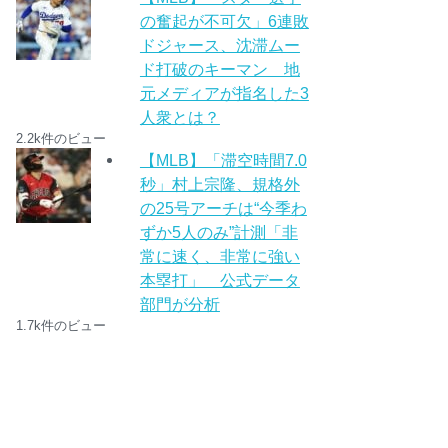
の奮起が不可欠」6連敗
ドジャース、沈滞ムー
ド打破のキーマン 地
元メディアが指名した3
人衆とは？
2.2k件のビュー
【MLB】「滞空時間7.0
秒」村上宗隆、規格外
の25号アーチは“今季わ
ずか5人のみ”計測「非
常に速く、非常に強い
本塁打」 公式データ
部門が分析
1.7k件のビュー