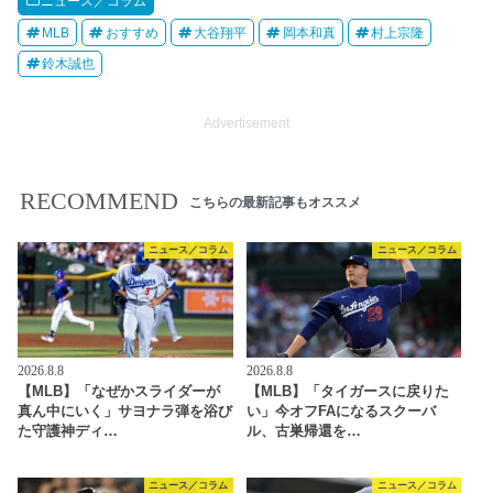
ニュース／コラム
MLB
おすすめ
大谷翔平
岡本和真
村上宗隆
鈴木誠也
Advertisement
RECOMMEND
こちらの最新記事もオススメ
ニュース／コラム
ニュース／コラム
2026.8.8
2026.8.8
【MLB】「なぜかスライダーが
【MLB】「タイガースに戻りた
真ん中にいく」サヨナラ弾を浴び
い」今オフFAになるスクーバ
た守護神ディ…
ル、古巣帰還を…
ニュース／コラム
ニュース／コラム