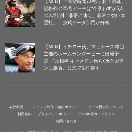
【MLB】「滞空時間7.0秒」村上宗隆、
規格外の25号アーチは“今季わずか5人
のみ”計測「非常に速く、非常に強い本
塁打」 公式データ部門が分析
【MLB】イチロー氏、マリナーズ球団
主催のホームランダービーに出場予
定 “元相棒”キャメロン氏らOBとガチ
ンコ勝負、公式で生中継も
会社概要
コンテンツ制作・編集ポリシー
ニュース提供先について
利用規約
プライバシーポリシー
Cookie等ガイドライン
お問い合わせ