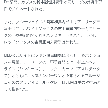
DH部門、カブスの
鈴木誠也
外野手が同リーグの外野手部
門でノミネートされた。
また、ブルージェイズの
岡本和真
内野手はア・リーグ三
塁手部門、ホワイトソックスの
村上宗隆
内野手も同リー
グの一塁手部門でそれぞれノミネートされた。しかし、
レッドソックスの
吉田正尚
外野手は外れた。
MLB公式サイトはファン投票開始に合わせ、各ポジショ
ンを展望。ア・リーグの一塁手部門では、村上がベン・
ライス（ヤンキース）、ニック・カーツ（アスレチック
ス）とともに、人気ナンバーワンと予想されるブルージ
ェイズの
ブラディミール・ゲレーロJr.
内野手の対抗馬と
して推された。
Advertisement