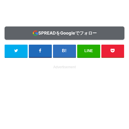
SPREADをGoogleでフォロー
LINE
Advertisement