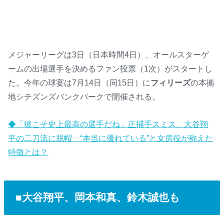
メジャーリーグは3日（日本時間4日）、オールスターゲ
ームの出場選手を決めるファン投票（1次）がスタートし
た。今年の球宴は7月14日（同15日）に
フィリーズ
の本拠
地シチズンズバンクパークで開催される。
◆「彼こそ史上最高の選手だね」正捕手スミス、大谷翔
平の二刀流に脱帽 “本当に優れている”と女房役が称えた
特徴とは？
■大谷翔平、岡本和真、鈴木誠也も