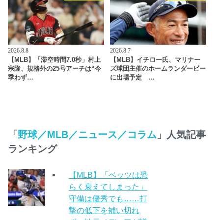
2026.8.8
2026.8.7
【MLB】「滞空時間7.0秒」村上
【MLB】イチロー氏、マリナー
宗隆、規格外の25号アーチは“今
ズ球団主催のホームランダービー
季わず…
に出場予定 …
「
野球／MLB／ニュース／コラム
」人気記事
ランキング
【MLB】「ベッツは恐
らく衰えてしまった」
守備は優秀でも……打
撃の低下を補い切れ