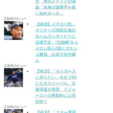
ず 地元メディアが議
論「未来の遊撃手を探
し始めるべき」
3.6k件のビュー
【MLB】イチロー氏、
マリナーズ球団主催の
ホームランダービーに
出場予定 “元相棒”キャ
メロン氏らOBとガチン
コ勝負、公式で生中継
も
3.2k件のビュー
【MLB】「タイガース
に戻りたい」今オフFA
になるスクーバル、古
巣帰還を熱望 ドジャ
ースとの再契約には否
定的？
3.1k件のビュー
【MLB】「スター選手