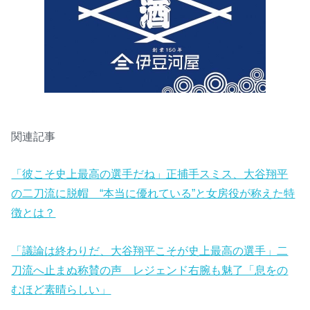
関連記事
「彼こそ史上最高の選手だね」正捕手スミス、大谷翔平
の二刀流に脱帽 “本当に優れている”と女房役が称えた特
徴とは？
「議論は終わりだ、大谷翔平こそが史上最高の選手」二
刀流へ止まぬ称賛の声 レジェンド右腕も魅了「息をの
むほど素晴らしい」