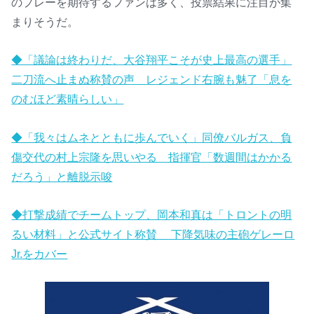
のプレーを期待するファンは多く、投票結果に注目が集
まりそうだ。
◆「議論は終わりだ、大谷翔平こそが史上最高の選手」
二刀流へ止まぬ称賛の声 レジェンド右腕も魅了「息を
のむほど素晴らしい」
◆「我々はムネとともに歩んでいく」同僚バルガス、負
傷交代の村上宗隆を思いやる 指揮官「数週間はかかる
だろう」と離脱示唆
◆打撃成績でチームトップ、岡本和真は「トロントの明
るい材料」と公式サイト称賛 下降気味の主砲ゲレーロ
Jr.をカバー