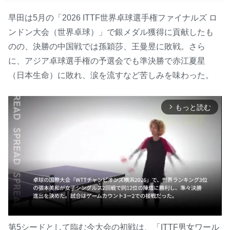
早田は5月の「2026 ITTF世界卓球選手権ファイナルズ ロ
ンドン大会（世界卓球）」で銀メダル獲得に貢献したも
のの、決勝の中国戦では孫穎莎、王曼昱に敗戦。さら
に、アジア卓球選手権の予選会でも準決勝で赤江夏星
（日本生命）に敗れ、涙を流すなど苦しみを味わった。
もっと読む
arrow_forward_ios
第5シードとして臨む今大会の初戦は、「ITTF男女ワール