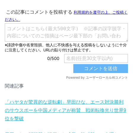
関連記事
「ハヤタが驚異的な逆転劇」早田ひな、エース対決勝利
のサウスポーを中国メディアが称賛 戦術転換光り世界9
位を撃破