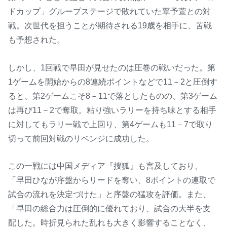
ドカップ」グループステージで敗れていた覃予萱との対
M
u
戦。次世代を担うことが期待される19歳を相手に、苦戦
t
も予想された。
e
しかし、1回戦で早田が見せたのは圧巻の戦いだった。第
1ゲームを開始からの8連続ポイントなどで11－2と圧倒す
ると、第2ゲームこそ8－11で落としたものの、第3ゲーム
は再び11－2で奪取。粘り強いラリーを持ち味とする相手
に対してもラリー戦で上回り、第4ゲームも11－7で取り
切って前回対戦のリベンジに成功した。
この一戦には中国メディア『捜狐』も言及しており、
「早田ひなが序盤からリードを奪い、8ポイントの連取で
試合の流れを決定づけた」と序盤の猛攻を評価。また、
「早田の総合力は圧倒的に優れており、試合の大半を支
配した。時折見られた乱れも大きく影響することなく、