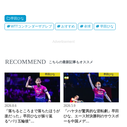
早田ひな
WTTコンテンダーザグレブ
おすすめ
卓球
早田ひな
Advertisement
RECOMMEND
こちらの最新記事もオススメ
早田ひな
早田ひな
2026.8.6
2026.5.9
「落ちるところまで落ちたほうが
「ハヤタが驚異的な逆転劇」早田
楽だった」早田ひなが振り返
ひな、エース対決勝利のサウスポ
る“パリ五輪後”…
ーを中国メデ…