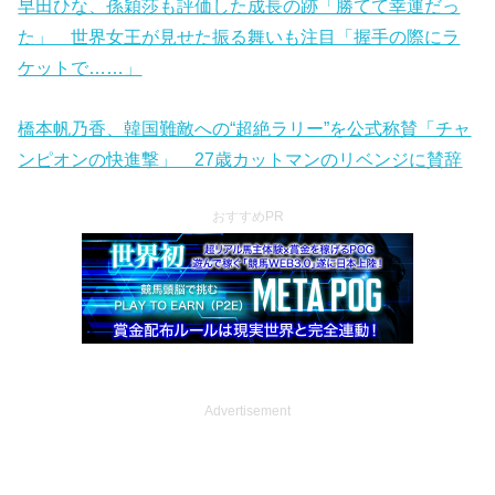
早田ひな、孫穎莎も評価した成長の跡「勝てて幸運だっ
た」 世界女王が見せた振る舞いも注目「握手の際にラ
ケットで……」
橋本帆乃香、韓国難敵への“超絶ラリー”を公式称賛「チャ
ンピオンの快進撃」 27歳カットマンのリベンジに賛辞
おすすめPR
Advertisement