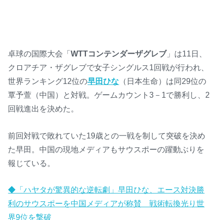
卓球の国際大会「
WTTコンテンダーザグレブ
」は11日、
クロアチア・ザグレブで女子シングルス1回戦が行われ、
世界ランキング12位の
早田ひな
（日本生命）は同29位の
覃予萱（中国）と対戦。ゲームカウント3－1で勝利し、2
回戦進出を決めた。
前回対戦で敗れていた19歳との一戦を制して突破を決め
た早田。中国の現地メディアもサウスポーの躍動ぶりを
報じている。
◆「ハヤタが驚異的な逆転劇」早田ひな、エース対決勝
利のサウスポーを中国メディアが称賛 戦術転換光り世
界9位を撃破