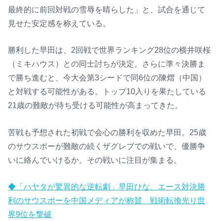
最終的に前回対戦の雪辱を晴らした」と、試合を通じて
見せた安定感を称えている。
勝利した早田は、2回戦で世界ランキング28位の横井咲桜
（ミキハウス）との同士討ちが決定。さらに準々決勝ま
で勝ち進むと、今大会第3シードで同6位の陳熠（中国）
と対戦する可能性がある。トップ10入りを果たしている
21歳の難敵が待ち受ける可能性が高まってきた。
苦戦も予想された初戦で会心の勝利を収めた早田。25歳
のサウスポーが難敵の続くザグレブでの戦いで、優勝争
いに絡んでいけるか。その戦いに注目が集まる。
◆「ハヤタが驚異的な逆転劇」早田ひな、エース対決勝
利のサウスポーを中国メディアが称賛 戦術転換光り世
界9位を撃破