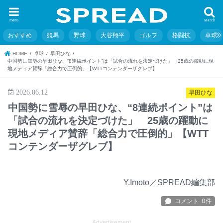
menu
search
おすすめ
競馬
野球
大谷翔平
ゴルフ
格闘技
卓球
HOME
卓球
早田ひな
中国勢に雪辱の早田ひな、“8連続ポイント”は「試合の流れを決定づけた」 25歳の躍動に現
地メディア賛辞「総合力で圧倒的」【WTTコンテンダーザグレブ】
2026.06.12
早田ひな
中国勢に雪辱の早田ひな、“8連続ポイント”は
「試合の流れを決定づけた」 25歳の躍動に
現地メディア賛辞「総合力で圧倒的」【WTT
コンテンダーザグレブ】
Y.Imoto／SPREAD編集部
Advertisement