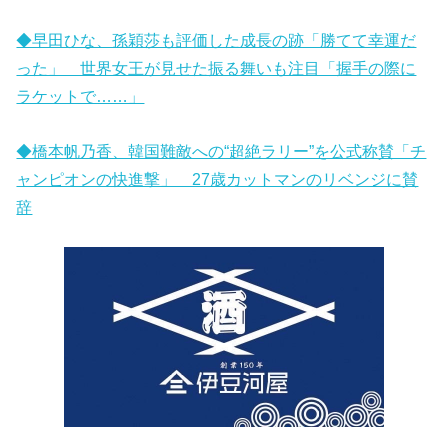
◆早田ひな、孫穎莎も評価した成長の跡「勝てて幸運だ
った」 世界女王が見せた振る舞いも注目「握手の際に
ラケットで……」
◆橋本帆乃香、韓国難敵への“超絶ラリー”を公式称賛「チ
ャンピオンの快進撃」 27歳カットマンのリベンジに賛
辞