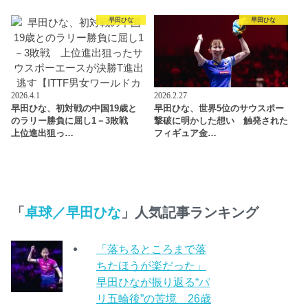
早田ひな
早田ひな
2026.4.1
2026.2.27
早田ひな、初対戦の中国19歳と
早田ひな、世界5位のサウスポー
のラリー勝負に屈し1－3敗戦
撃破に明かした想い 触発された
上位進出狙っ…
フィギュア金…
「
卓球／早田ひな
」人気記事ランキング
「落ちるところまで落
ちたほうが楽だった」
早田ひなが振り返る“パ
リ五輪後”の苦境 26歳