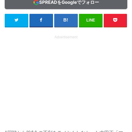
SPREADをGoogleでフォロー
LINE
Advertisement