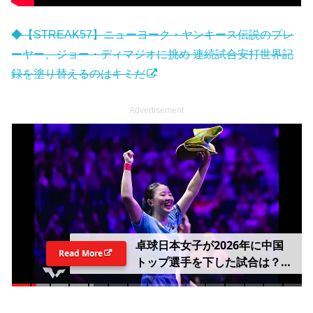
◆【STREAK57】ニューヨーク・ヤンキース伝説のプレ
ーヤー、ジョー・ディマジオに挑め 連続試合安打世界記
録を塗り替えるのはキミだ
Advertisement
卓球日本女子が2026年に中国
Read More
トップ選手を下した試合は？
張本美和が王芸迪＆陳幸同を連
続撃破で圧巻V【WTTチャンピ
オンズ横浜2026】