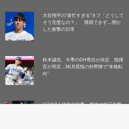
大谷翔平の“多忙すぎる”オフ「どうして
そう完璧なの？」 帰国できず…明か
した衝撃の日常
鈴木誠也、今季のDH専任が決定 指揮
官が明言…MLB屈指の外野陣で“本格転
向”
1日で3人決定の珍事…残すは中日左腕
のみ 期限まで残り7日、メジャー挑戦
組の去就