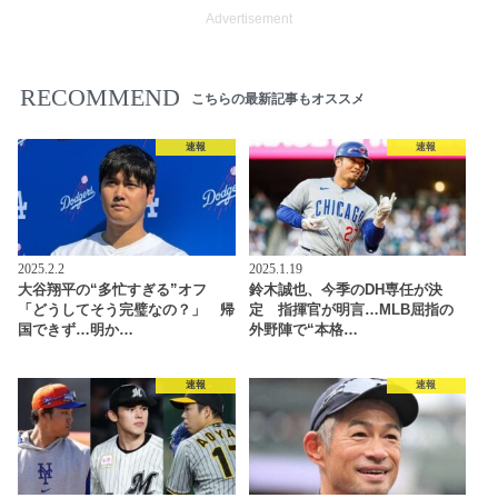
Advertisement
RECOMMEND
こちらの最新記事もオススメ
速報
速報
2025.2.2
2025.1.19
大谷翔平の“多忙すぎる”オフ
鈴木誠也、今季のDH専任が決
「どうしてそう完璧なの？」 帰
定 指揮官が明言…MLB屈指の
国できず…明か…
外野陣で“本格…
速報
速報