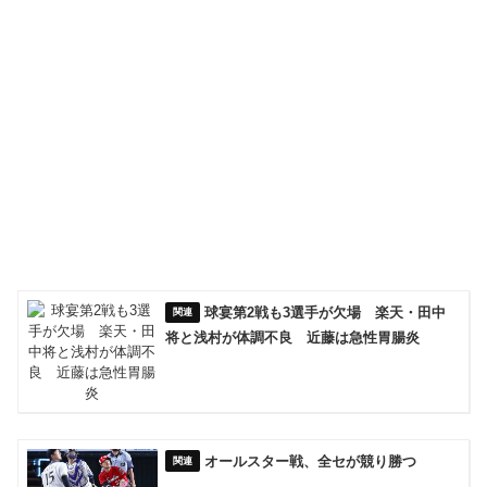
球宴第2戦も3選手が欠場 楽天・田中
将と浅村が体調不良 近藤は急性胃腸炎
オールスター戦、全セが競り勝つ