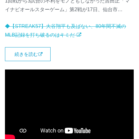
1回戦から3試合の不利をモノともしなかった吉田正「マ
イナビオールスターゲーム」第2戦が17日、仙台市…
◆【STREAK57】大谷翔平も及ばない、80年間不滅の
MLB記録を打ち破るのはキミだ
続きを読む