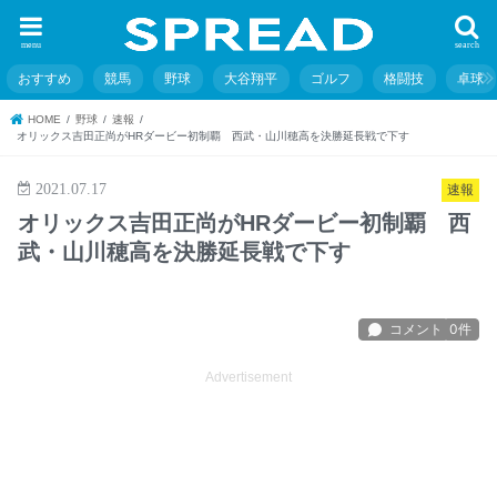
menu
search
おすすめ
競馬
野球
大谷翔平
ゴルフ
格闘技
卓球
HOME
野球
速報
オリックス吉田正尚がHRダービー初制覇 西武・山川穂高を決勝延長戦で下す
2021.07.17
速報
オリックス吉田正尚がHRダービー初制覇 西
武・山川穂高を決勝延長戦で下す
Advertisement