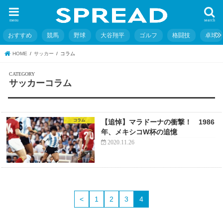
menu
search
おすすめ
競馬
野球
大谷翔平
ゴルフ
格闘技
卓球
HOME
サッカー
コラム
サッカーコラム
コラム
【追悼】マラドーナの衝撃！ 1986
年、メキシコW杯の追憶
2020.11.26
<
1
2
3
4