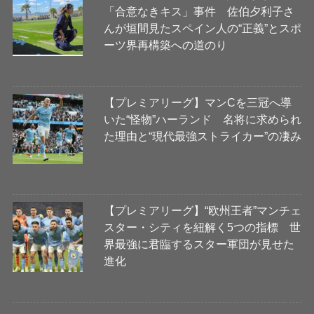
「合意なきキス」事件 佐伯夕利子さ
んが垣間見たスペイン人の“正義”とスポ
ーツ界再構築への道のり
【プレミアリーグ】マンCを三冠へ導
いた“怪物”ハーランド 名将に求められ
た理由と“現代最強ストライカー”の凄み
【プレミアリーグ】“欧州王者”マンチェ
スター・シティを紐解く5つの指標 世
界最強に君臨するスター軍団が見せた
進化