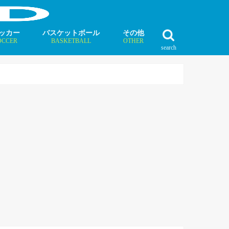
ッカー
バスケットボール
その他
OCCER
BASKETBALL
OTHER
search
最新記事
最新記事
最新記事
最新記事
最新記事
最新記事
最新記事
最新記事
最新記事
ュース
ラム
ンタビュー
ニュース
コラム
インタビュー
ボクシング
ラグビー
テニス
モータースポーツ
ダンス
フィギュアスケート
水泳
陸上競技
その他競技