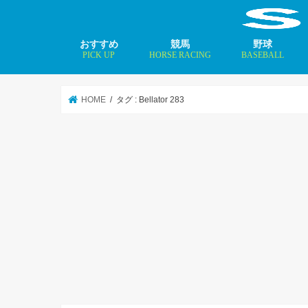
おすすめ
競馬
野球
PICK UP
HORSE RACING
BASEBALL
ニュース
コラム
インタビュー
矢田修 最新記事
MLBトップ投手を
HOME
タグ : Bellator 283