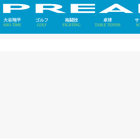
大谷翔平
ゴルフ
格闘技
卓球
サ
SHO-TIME
GOLF
FIGHTING
TABLE TENNIS
S
支えるメソッド×AI
ニュース
コラム
インタビュー
ニュース
コラム
平野美宇 プロフィール／
早田ひな プロフィール／
張本美和 プロフィール／
伊藤美誠 プロフィール／
大藤沙月 プロフィール／
長﨑美柚 プロフィール／
木原美悠 プロフィール／
張本智和 プロフィール／
戸上隼輔 プロフィール／
ニ
コ
イ