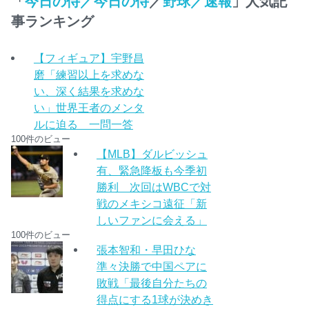
「
今日の侍／今日の侍
／
野球／速報
」人気記
事ランキング
【フィギュア】宇野昌
磨「練習以上を求めな
い、深く結果を求めな
い」世界王者のメンタ
ルに迫る 一問一答
100件のビュー
【MLB】ダルビッシュ
有、緊急降板も今季初
勝利 次回はWBCで対
戦のメキシコ遠征「新
しいファンに会える」
100件のビュー
張本智和・早田ひな
準々決勝で中国ペアに
敗戦「最後自分たちの
得点にする1球が決めき