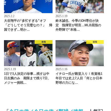
2025.2.2
2025.1.19
大谷翔平の“多忙すぎる”オフ
鈴木誠也、今季のDH専任が決
「どうしてそう完璧なの？」 帰
定 指揮官が明言…MLB屈指の
国できず…明か…
外野陣で“本格…
速報
速報
2025.1.19
2025.1.16
1日で3人決定の珍事…残すは中
イチロー氏が殿堂入り！有資格1
日左腕のみ 期限まで残り7日、
年目では史上7人目「何とか日本
メジャー挑戦…
野球の力にな…