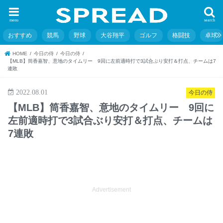
menu
search
おすすめ
競馬
野球
大谷翔平
ゴルフ
格闘技
卓球
HOME
今日の侍
今日の侍
【MLB】筒香嘉智、意地のタイムリー 9回に左前適時打で3試合ぶり安打＆打点、チームは7
連敗
2022.08.01
今日の侍
【MLB】筒香嘉智、意地のタイムリー 9回に
左前適時打で3試合ぶり安打＆打点、チームは
7連敗
Advertisement