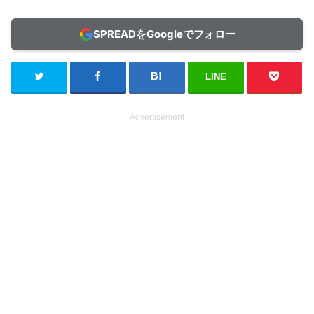
SPREADをGoogleでフォロー
LINE
Advertisement