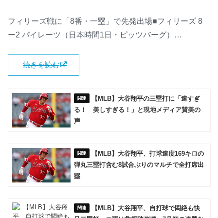
フィリーズ戦に「8番・一塁」で先発出場■フィリーズ 8
ー2 パイレーツ（日本時間1日・ピッツバーグ）…
続きを読む
【MLB】大谷翔平の三塁打に「速すぎ
る！ 美しすぎる！」と現地メディア賛美の
声
【MLB】大谷翔平、打球速度169キロの
弾丸三塁打含む8試合ぶりのマルチで全打席出
塁
【MLB】大谷翔平、自打球で悶絶も快