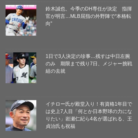
鈴木誠也、今季のDH専任が決定 指揮
官が明言…MLB屈指の外野陣で“本格転
向”
1日で3人決定の珍事…残すは中日左腕
のみ 期限まで残り7日、メジャー挑戦
組の去就
イチロー氏が殿堂入り！有資格1年目で
は史上7人目「何とか日本野球の力にな
りたい」岩瀬仁紀ら4名が選ばれる、王
貞治氏も祝福