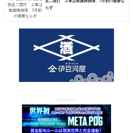
足二塁打 エ軍は救援陣崩壊、7月初の連勝な
らず
おすすめPR