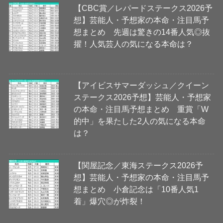
【CBC賞／レパードステークス2026予
想】芸能人・予想家の本命・注目馬予
想まとめ 先週は驚きの14番人気◎抜
擢！人気芸人の気になる本命は？
【アイビスサマーダッシュ／クイーン
ステークス2026予想】芸能人・予想家
の本命・注目馬予想まとめ 重賞「W
的中」を果たした2人の気になる本命
は？
【関屋記念／東海ステークス2026予
想】芸能人・予想家の本命・注目馬予
想まとめ 小倉記念は「10番人気1
着」爆穴◎が炸裂！