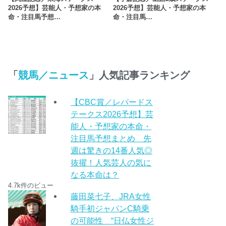
2026予想】芸能人・予想家の本
2026予想】芸能人・予想家の本
命・注目馬予想…
命・注目馬…
「
競馬／ニュース
」人気記事ランキング
【CBC賞／レパードス
テークス2026予想】芸
能人・予想家の本命・
注目馬予想まとめ 先
週は驚きの14番人気◎
抜擢！人気芸人の気に
なる本命は？
4.7k件のビュー
藤田菜七子、JRA女性
騎手初ジャパンC騎乗
の可能性 “日仏女性ジ