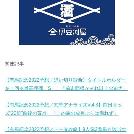
関連記事
【有馬記念2022予想／追い切り診断】タイトルホルダー
を上回る最高評価「S」 「前走同様かそれ以上の迫力」
【有馬記念2022予想／穴馬アナライズVol.3】前日オッ
ズ“20倍”前後の盲点 「この馬の成長ぶりは侮れず」
【有馬記念2022予想／データ攻略】9人気2着馬も該当す