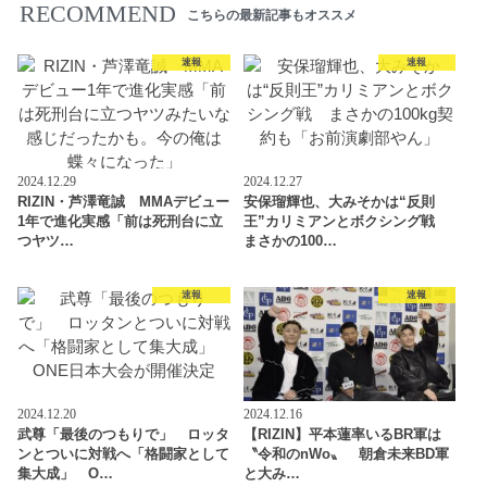
RECOMMEND
こちらの最新記事もオススメ
速報
速報
2024.12.29
2024.12.27
RIZIN・芦澤竜誠 MMAデビュー
安保瑠輝也、大みそかは“反則
1年で進化実感「前は死刑台に立
王”カリミアンとボクシング戦
つヤツ…
まさかの100…
速報
速報
2024.12.20
2024.12.16
武尊「最後のつもりで」 ロッタ
【RIZIN】平本蓮率いるBR軍は
ンとついに対戦へ「格闘家として
〝令和のnWo〟 朝倉未来BD軍
集大成」 O…
と大み…