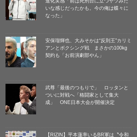
進化実感「前は死刑台に立つヤツみた
いな感じだったかも。今の俺は蝶々に
なった」
安保瑠輝也、大みそかは“反則王”カリミ
アンとボクシング戦 まさかの100kg
契約も「お前演劇部やん」
武尊「最後のつもりで」 ロッタンと
ついに対戦へ「格闘家として集大
成」 ONE日本大会が開催決定
【RIZIN】平本蓮率いるBR軍は〝令和