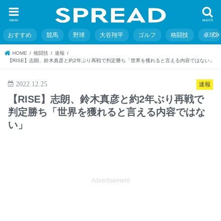
menu
search
おすすめ
競馬
野球
大谷翔平
ゴルフ
格闘技
卓球
HOME
格闘技
速報
【RISE】志朗、鈴木真彦と約2年ぶり再戦で判定勝ち「世界を獲れると言える内容ではない」
2022.12.25
速報
【RISE】志朗、鈴木真彦と約2年ぶり再戦で
判定勝ち「世界を獲れると言える内容ではな
い」
Advertisement