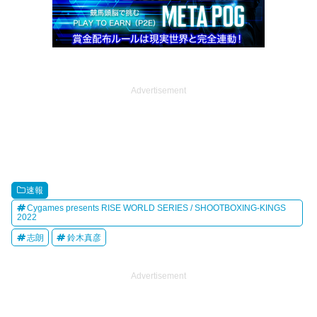
Advertisement
速報
Cygames presents RISE WORLD SERIES / SHOOTBOXING-KINGS
2022
志朗
鈴木真彦
Advertisement