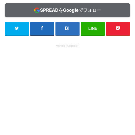
SPREADをGoogleでフォロー
LINE
Advertisement