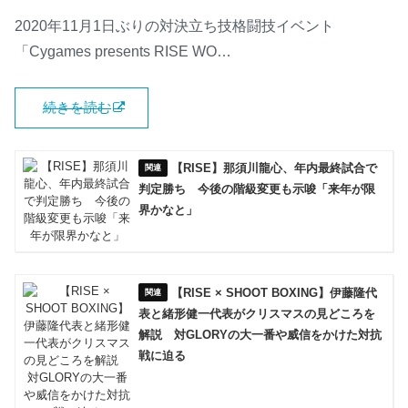
2020年11月1日ぶりの対決立ち技格闘技イベント
「Cygames presents RISE WO…
続きを読む
【RISE】那須川龍心、年内最終試合で
判定勝ち 今後の階級変更も示唆「来年が限
界かなと」
【RISE × SHOOT BOXING】伊藤隆代
表と緒形健一代表がクリスマスの見どころを
解説 対GLORYの大一番や威信をかけた対抗
戦に迫る