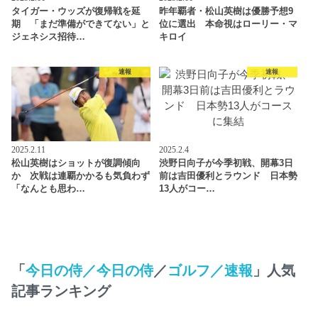
タイガー・ウッズが復帰戦を延
昨年覇者・松山英樹は優勝予想9
期 「まだ準備ができてない」と
位に選出 本命視はローリー・マ
ジェネシス招待…
キロイ
速報
速報
2025.2.11
2025.2.4
松山英樹はショットが復調傾向
渋野日向子が今季初戦、開幕3日
か 次戦は連覇かかるも気負わず
前は吉田優利とラウンド 日本勢
「なんとも思わ…
13人がコー…
「
今日の侍／今日の侍
／
ゴルフ／速報
」人気
記事ランキング