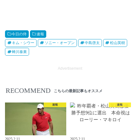
今日の侍
速報
キム・シウー
ソニー・オープン
中島啓太
松山英樹
蝉川泰果
Advertisement
RECOMMEND
こちらの最新記事もオススメ
速報
速報
2025.2.11
2025.2.11