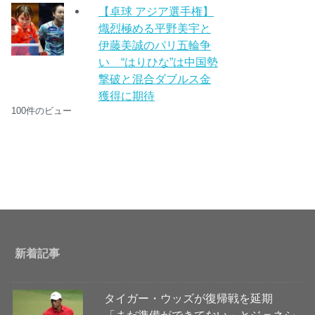
【卓球 アジア選手権】
熾烈極める平野美宇と
伊藤美誠のパリ五輪争
い “はりひな”は中国勢
撃破と混合ダブルス金
獲得に期待
100件のビュー
新着記事
タイガー・ウッズが復帰戦を延期
「まだ準備ができてない」とジェネシ