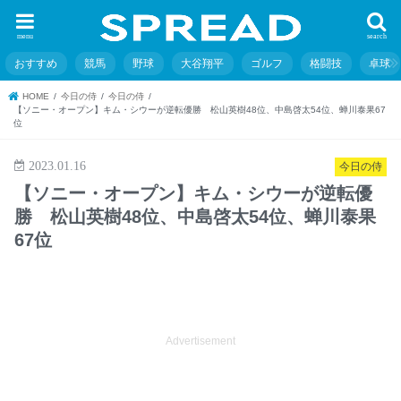
menu
search
おすすめ
競馬
野球
大谷翔平
ゴルフ
格闘技
卓球
HOME
今日の侍
今日の侍
【ソニー・オープン】キム・シウーが逆転優勝 松山英樹48位、中島啓太54位、蝉川泰果67
位
2023.01.16
今日の侍
【ソニー・オープン】キム・シウーが逆転優
勝 松山英樹48位、中島啓太54位、蝉川泰果
67位
Advertisement