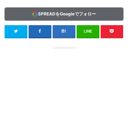
SPREADをGoogleでフォロー
LINE
Advertisement