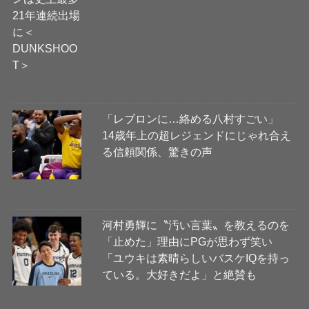
「レブロンに…絡める八村すごい」
14歳年上の超レジェンドにじゃれ合え
る信頼関係、驚きの声
河村勇輝に〝汚い言葉〟を教えるのを
「止めた」理由にPGが思わず笑い
「ユウキは素晴らしいバスケIQを持っ
ている。大好きだよ」と絶賛も