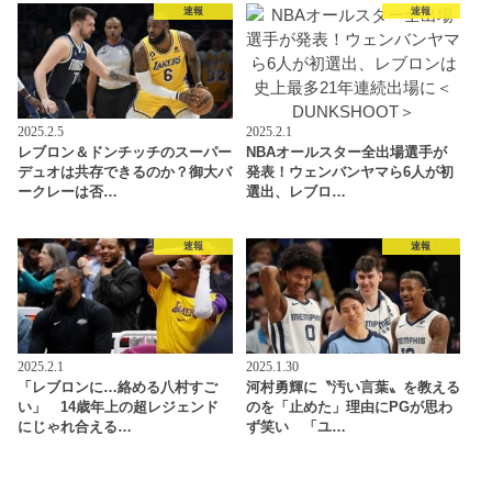
速報
速報
2025.2.5
2025.2.1
レブロン＆ドンチッチのスーパー
NBAオールスター全出場選手が
デュオは共存できるのか？御大バ
発表！ウェンバンヤマら6人が初
ークレーは否…
選出、レブロ…
速報
速報
2025.2.1
2025.1.30
「レブロンに…絡める八村すご
河村勇輝に〝汚い言葉〟を教える
い」 14歳年上の超レジェンド
のを「止めた」理由にPGが思わ
にじゃれ合える…
ず笑い 「ユ…