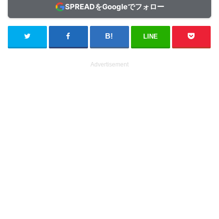
SPREADをGoogleでフォロー
LINE
Advertisement