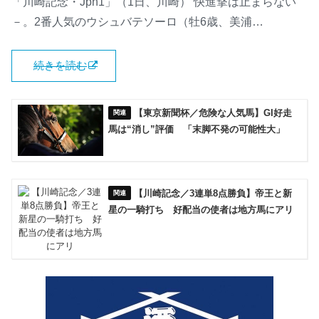
「川崎記念・Jpn1」（1日、川崎） 快進撃は止まらない
－。2番人気のウシュバテソーロ（牡6歳、美浦…
続きを読む
【東京新聞杯／危険な人気馬】GI好走
馬は“消し”評価 「末脚不発の可能性大」
【川崎記念／3連単8点勝負】帝王と新
星の一騎打ち 好配当の使者は地方馬にアリ