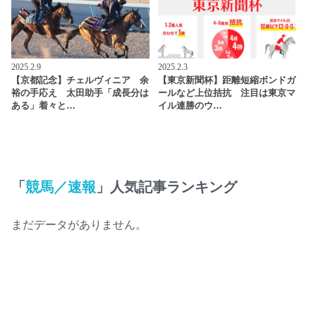
2025.2.9
2025.2.3
【京都記念】チェルヴィニア 余
【東京新聞杯】距離短縮ボンドガ
裕の手応え 太田助手「成長分は
ールなど上位拮抗 注目は東京マ
ある」着々と…
イル連勝のウ…
「
競馬／速報
」人気記事ランキング
まだデータがありません。