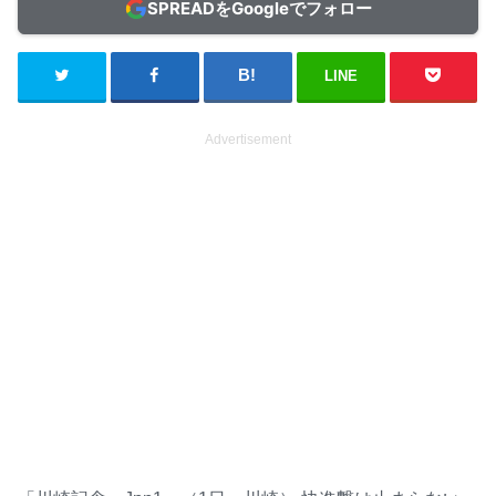
SPREADをGoogleでフォロー
LINE
Advertisement