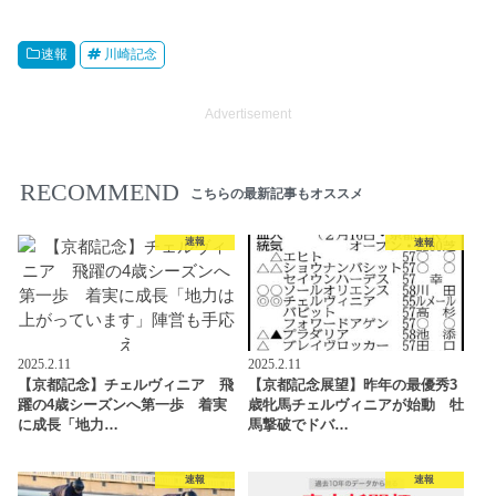
速報
川崎記念
Advertisement
RECOMMEND
こちらの最新記事もオススメ
速報
速報
2025.2.11
2025.2.11
【京都記念】チェルヴィニア 飛
【京都記念展望】昨年の最優秀3
躍の4歳シーズンへ第一歩 着実
歳牝馬チェルヴィニアが始動 牡
に成長「地力…
馬撃破でドバ…
速報
速報