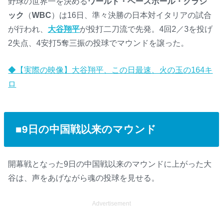
野球の世界一を決める
ワールド・ベースボール・クラシ
ック
（
WBC
）は16日、準々決勝の日本対イタリアの試合
が行われ、
大谷翔平
が投打二刀流で先発。4回2／3を投げ
2失点、4安打5奪三振の投球でマウンドを譲った。
◆【実際の映像】大谷翔平、この日最速、火の玉の164キ
ロ
■9日の中国戦以来のマウンド
開幕戦となった9日の中国戦以来のマウンドに上がった大
谷は、声をあげながら魂の投球を見せる。
Advertisement