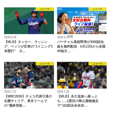
ニュース
ニュース
PR
2026.6.28
2026.6.2
【MLB】タッカー、ラッシン
バーチャル高校野球が3000試合
グ、ベッツが圧巻の“1イニング3
超を無料配信 6月13日から全国
本塁打” 大…
49地方…
ニュース
ニュース
2026.3.22
2026.3.20
【WBC2026】チェコ代表引退の
【MLB】永久追放へ崖っぷ
右腕サトリア、東京ドームで
ち……2度目の禁止薬物違反
の“最終登板…
で“162試合全休決…