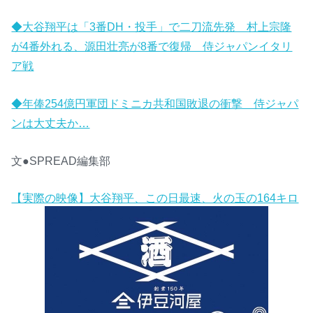
◆大谷翔平は「3番DH・投手」で二刀流先発 村上宗隆
が4番外れる、源田壮亮が8番で復帰 侍ジャパンイタリ
ア戦
◆年俸254億円軍団ドミニカ共和国敗退の衝撃 侍ジャパ
ンは大丈夫か…
文●SPREAD編集部
【実際の映像】大谷翔平、この日最速、火の玉の164キロ