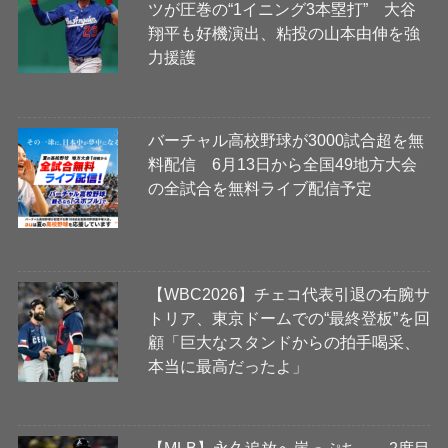
ツが圧巻の“1イニング3本塁打” 大谷
翔平も好機演出、粘投の山本由伸を強
力援護
バーチャル高校野球が3000試合超を無
料配信 6月13日から全国49地方大会
の全試合を無料ライブ配信予定
【WBC2026】チェコ代表引退の右腕サ
トリア、東京ドームでの“最終登板”を回
顧「巨大なスタンドからの拍手喝采、
本当に最高だったよ」
【MLB】永久追放へ崖っぷち……2度目