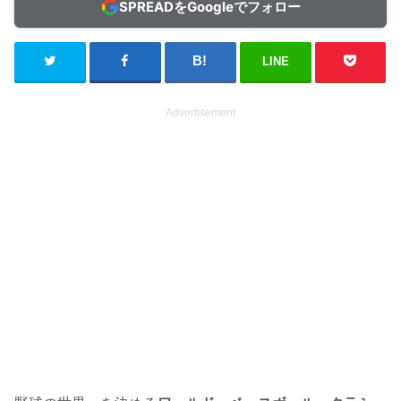
SPREADをGoogleでフォロー
LINE
Advertisement