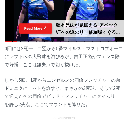
張本兄妹が見据える“アベック
Read More
V”への道のり 修羅場くぐる美
和は中国撃破へ「準備して挑
む」男子エース対決の智和は
4回には2死一、二塁から6番マイルズ・マストロブオーニ
「そのままいくだけ」【WTTチ
にレフトへの大飛球を浴びるが、吉田正尚がフェンス際
ャンピオンズ横浜2026】
で好捕。ここは無失点で切り抜けた。
しかし5回、1死からエンゼルスの同僚フレッチャーの弟
ドミニクにヒットを許すと、まさかの2死球。そして2死
で迎えたその同僚デビッド・フレッチャーにタイムリー
を許し2失点、ここでマウンドを降りた。
Advertisement