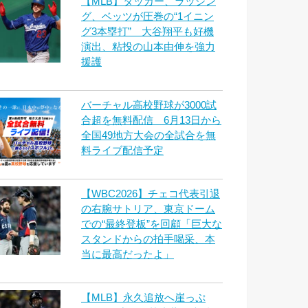
【MLB】タッカー、ラッシン
グ、ベッツが圧巻の“1イニン
グ3本塁打” 大谷翔平も好機
演出、粘投の山本由伸を強力
援護
バーチャル高校野球が3000試
合超を無料配信 6月13日から
全国49地方大会の全試合を無
料ライブ配信予定
【WBC2026】チェコ代表引退
の右腕サトリア、東京ドーム
での“最終登板”を回顧「巨大な
スタンドからの拍手喝采、本
当に最高だったよ」
【MLB】永久追放へ崖っぷ