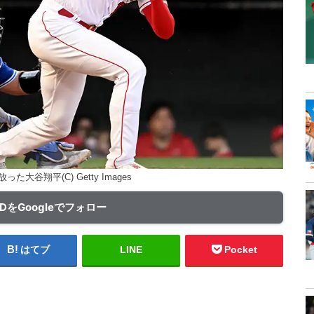
大谷翔平(C) Getty Images
ADをGoogleでフォロー
はてブ
LINE
Pocket