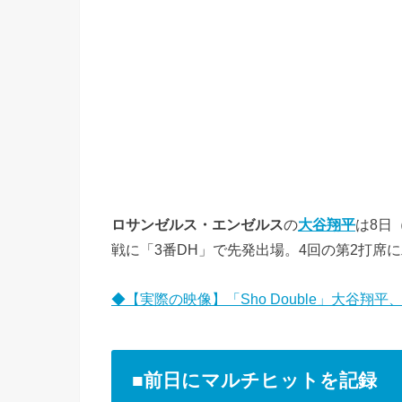
ロサンゼルス・エンゼルス
の
大谷翔平
は8日
戦に「3番DH」で先発出場。4回の第2打席
◆【実際の映像】「Sho Double」大谷
■前日にマルチヒットを記録