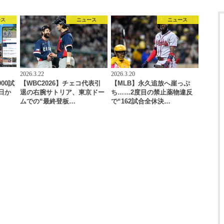
ース
ニュース
ニュース
2026.3.22
2026.3.20
00試
【WBC2026】チェコ代表引
【MLB】永久追放へ崖っぷ
日か
退の右腕サトリア、東京ドー
ち……2度目の禁止薬物違反
ムでの“最終登板…
で“162試合全休決…