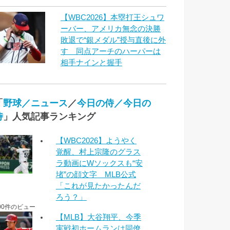
【WBC2026】本塁打王シュワ
ーバー、アメリカ無念の決勝
敗退で“銀メダル”授与直後に外
す 同点アーチのハーパーは
相手ナインと握手
「
野球／ニュース
／
今日の侍／今日の
侍
」人気記事ランキング
【WBC2026】ようやく
覚醒、村上宗隆のグラス
ラ動画にWソックスも“安
堵”の顔文字 MLB公式
「これが見たかったんだ
ろう？」
00件のビュー
【MLB】大谷翔平、今季
実戦初ホームランは同僚