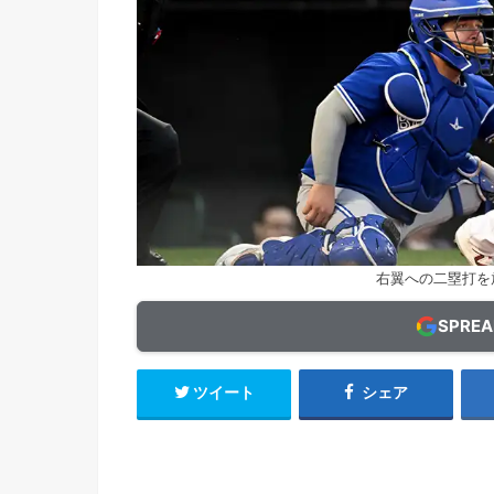
右翼への二塁打を放った
SPRE
ツイート
シェア