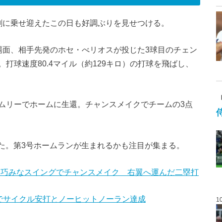
割に乗せ迎えたこの日も好調ぶりを見せつける。
場面、相手先発のホセ・べリオスが投じた3球目のチェン
打球速度80.4マイル（約129キロ）の打球を飛ばし、
ムリーでホームに生還。チャンスメイクでチームの3点
げた。第3号ホームランが生まれるかも注目が集まる。
翔平、巧みなスイングでチャンスメイク 右翼へ運んだ二塁打
合でサイクル安打とノーヒットノーラン達成
1