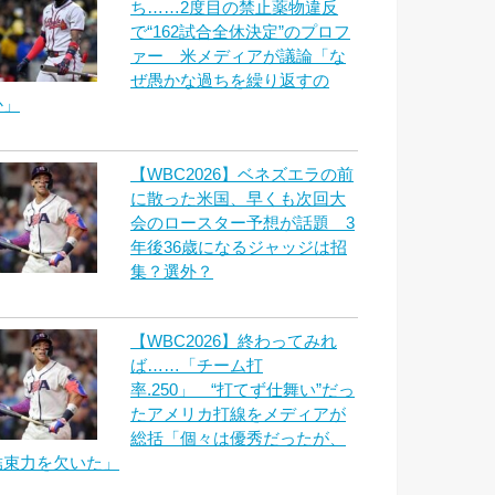
ち……2度目の禁止薬物違反
で“162試合全休決定”のプロフ
ァー 米メディアが議論「な
ぜ愚かな過ちを繰り返すの
か」
【WBC2026】ベネズエラの前
に散った米国、早くも次回大
会のロースター予想が話題 3
年後36歳になるジャッジは招
集？選外？
【WBC2026】終わってみれ
ば……「チーム打
率.250」 “打てず仕舞い”だっ
たアメリカ打線をメディアが
総括「個々は優秀だったが、
結束力を欠いた」