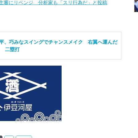
主審にリベンジ 分析家も「スリ行為だ」と投稿
大谷翔平、巧みなスイングでチャンスメイク 右翼へ運んだ
二塁打