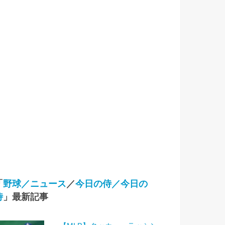
「
野球／ニュース
／
今日の侍／今日の
侍
」最新記事