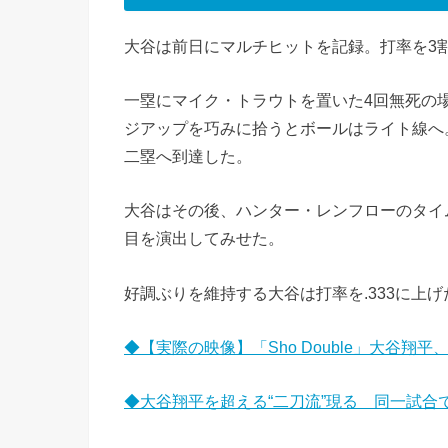
大谷は前日にマルチヒットを記録。打率を3
一塁にマイク・トラウトを置いた4回無死の
ジアップを巧みに拾うとボールはライト線へ。
二塁へ到達した。
大谷はその後、ハンター・レンフローのタイ
目を演出してみせた。
好調ぶりを維持する大谷は打率を.333に上
◆【実際の映像】「Sho Double」大谷
◆大谷翔平を超える“二刀流”現る 同一試