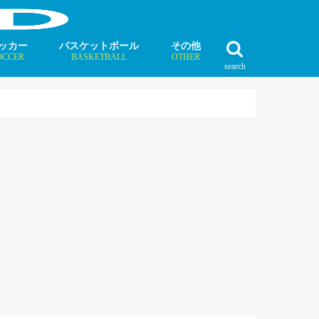
ッカー
バスケットボール
その他
OCCER
BASKETBALL
OTHER
search
最新記事
最新記事
最新記事
最新記事
最新記事
最新記事
最新記事
最新記事
最新記事
ュース
ラム
ンタビュー
ニュース
コラム
インタビュー
ボクシング
ラグビー
テニス
モータースポーツ
ダンス
フィギュアスケート
水泳
陸上競技
その他競技