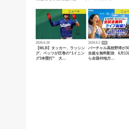
ニュース
ニュ
2026.6.28
2026.6.2
PR
【MLB】タッカー、ラッシン
バーチャル高校野球が30
グ、ベッツが圧巻の“1イニン
合超を無料配信 6月13
グ3本塁打” 大…
ら全国49地方…