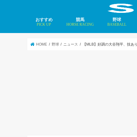
おすすめ
競馬
野球
PICK UP
HORSE RACING
BASEBALL
ニュース
コラム
インタビュー
矢田修 最新記事
MLBトップ投手を
HOME
野球
ニュース
【MLB】好調の大谷翔平、技あり