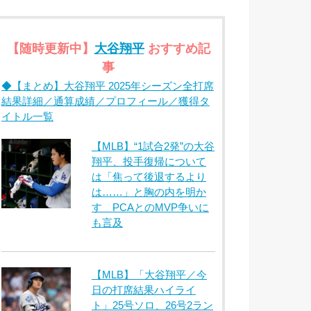
【随時更新中】
大谷翔平
おすすめ記
事
◆【まとめ】大谷翔平 2025年シーズン全打席
結果詳細／通算成績／プロフィール／獲得タ
イトル一覧
【MLB】“1試合2発”の大谷
翔平、投手復帰について
は「焦って後退するより
は……」と胸の内を明か
す PCAとのMVP争いに
も言及
【MLB】「大谷翔平／今
日の打席結果ハイライ
ト」25号ソロ、26号2ラン