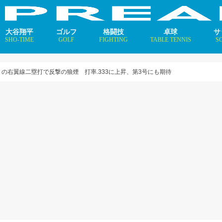
大谷翔平
ゴルフ
格闘技
卓球
サ
SHO-TIME
GOLF
FIGHTING
TABLE TENNIS
S
支えるメソッド×AI
ニュース
コラム
インタビュー
ニュース
コラム
平野美宇 プロフィール／
早田ひな プロフィール／
張本美和 プロフィール／
伊藤美誠 プロフィール／
大藤沙月 プロフィール／
長﨑美柚 プロフィール／
木原美悠 プロフィール／
張本智和 プロフィール／
戸上隼輔 プロフィール／
ニ
コ
イ
の右翼線二塁打で反撃の狼煙 打率.333に上昇、第3号にも期待