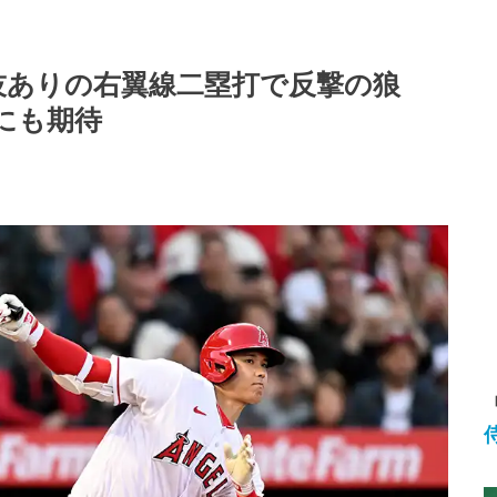
技ありの右翼線二塁打で反撃の狼
号にも期待