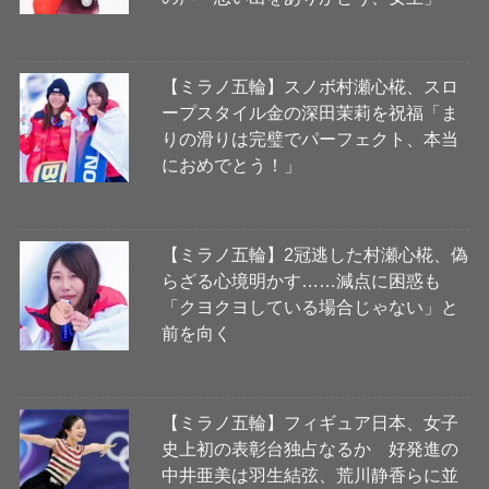
【ミラノ五輪】スノボ村瀬心椛、スロ
ープスタイル金の深田茉莉を祝福「ま
りの滑りは完璧でパーフェクト、本当
におめでとう！」
【ミラノ五輪】2冠逃した村瀬心椛、偽
らざる心境明かす……減点に困惑も
「クヨクヨしている場合じゃない」と
前を向く
【ミラノ五輪】フィギュア日本、女子
史上初の表彰台独占なるか 好発進の
中井亜美は羽生結弦、荒川静香らに並