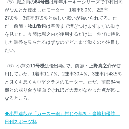
（5）堀之内の
64号機
は昨年ルーキーシリーズで中村日向
がなんとか優出したモーター。1着率8.0％、2連率
27.0％、3連率37.9％と厳しい戦いが強いられてる。た
だ、前節・
牧山敦也
は準優まで漕ぎつけまずまずの動き
を見せた。今節は堀之内が使用するだけに、伸びに特化
した調整を見られるはずなのでどこまで動くのか注目し
たい。
（6）小芦の
11号機
は優出4回で、前節・
上野真之介
が使
用していた。1着率11.7％、2連率30.4％、3連率は48.5％
と良くも悪くも中堅クラスのモーター。ただ、前節64号
機との競り合う場面でそれほど大差がなかった点が気に
なるところ。
◆小野達哉が「ガースー砲」封じ今年初・当地初優勝
日刊スポーツ杯