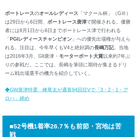
ボートレース
の
オールレディース
「マクール杯」（GⅢ）
は29日から6日間、
ボートレース唐津
で開催される。優勝
者には8月1日から6日までボートレース津で行われる
「
PGIレディースチャンピオン
」への優先出場権が与えら
れる。注目は、今年早くもV4と絶好調の
長嶋万記
。当地
は2016年3月、GII唐津・
モーターボート大賞
以来約7年ぶ
りの参戦だ。ここでは、長嶋を筆頭に期待が集まるドリ
ーム戦出場選手の機力を紹介していく。
◆GW唐津特選 峰竜太が通算94回目Vで「3・2・1・ア
ロハ」締め
■52号機1着率26.7％も前節・宮地は苦
戦