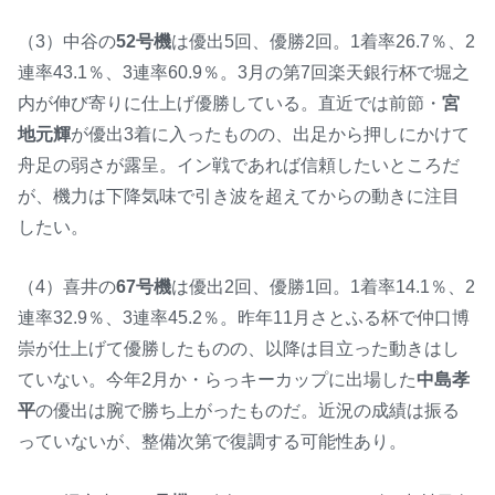
（3）中谷の
52号機
は優出5回、優勝2回。1着率26.7％、2
連率43.1％、3連率60.9％。3月の第7回楽天銀行杯で堀之
内が伸び寄りに仕上げ優勝している。直近では前節・
宮
地元輝
が優出3着に入ったものの、出足から押しにかけて
舟足の弱さが露呈。イン戦であれば信頼したいところだ
が、機力は下降気味で引き波を超えてからの動きに注目
したい。
（4）喜井の
67号機
は優出2回、優勝1回。1着率14.1％、2
連率32.9％、3連率45.2％。昨年11月さとふる杯で仲口博
崇が仕上げて優勝したものの、以降は目立った動きはし
ていない。今年2月か・らっキーカップに出場した
中島孝
平
の優出は腕で勝ち上がったものだ。近況の成績は振る
っていないが、整備次第で復調する可能性あり。