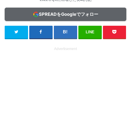
SPREADをGoogleでフォロー
LINE
Advertisement