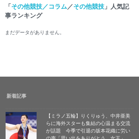
「
その他競技／コラム
／
その他競技
」人気記
事ランキング
まだデータがありません。
新着記事
【ミラノ五輪】りくりゅう、中井亜美
らに海外スターも集結の心温まる交流
が話題 今季で引退の坂本花織に労い
の声「思い出をありがとう、女王」