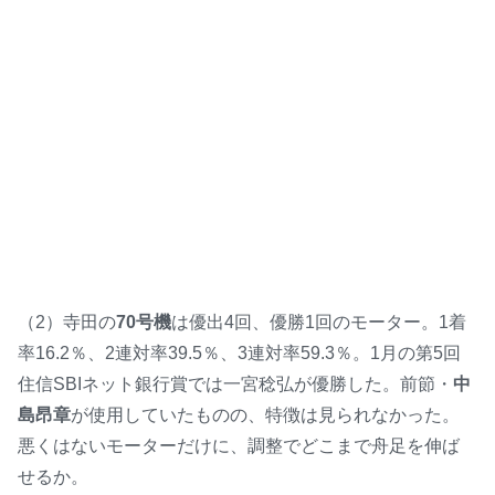
（2）寺田の
70号機
は優出4回、優勝1回のモーター。1着
率16.2％、2連対率39.5％、3連対率59.3％。1月の第5回
住信SBIネット銀行賞では一宮稔弘が優勝した。前節・
中
島昂章
が使用していたものの、特徴は見られなかった。
悪くはないモーターだけに、調整でどこまで舟足を伸ば
せるか。