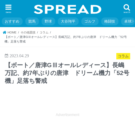
menu
search
おすすめ
競馬
野球
大谷翔平
ゴルフ
格闘技
卓球
HOME
その他競技
コラム
【ボート／唐津GⅢオールレディース】長嶋万記、約7年ぶりの唐津 ドリーム機力「52号
機」足落ち警戒
2023.04.29
コラム
【ボート／唐津GⅢオールレディース】長嶋
万記、約7年ぶりの唐津 ドリーム機力「52号
機」足落ち警戒
Advertisement