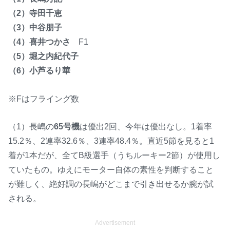
（2）寺田千恵
（3）中谷朋子
（4）喜井つかさ
F1
（5）堀之内紀代子
（6）小芦るり華
※Fはフライング数
（1）長嶋の
65号機
は優出2回、今年は優出なし。1着率
15.2％、2連率32.6％、3連率48.4％。直近5節を見ると1
着が1本だが、全てB級選手（うちルーキー2節）が使用し
ていたもの。ゆえにモーター自体の素性を判断すること
が難しく、絶好調の長嶋がどこまで引き出せるか腕が試
される。
Advertisement