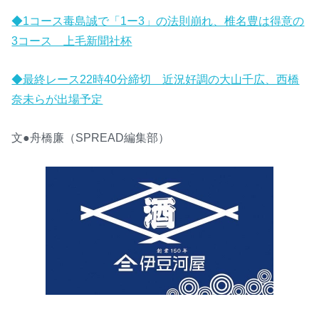
◆1コース毒島誠で「1ー3」の法則崩れ、椎名豊は得意の
3コース 上毛新聞社杯
◆最終レース22時40分締切 近況好調の大山千広、西橋
奈未らが出場予定
文●舟橋廉（SPREAD編集部）