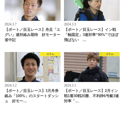
2024.3.7
2024.3.3
【ボート／目玉レース】舟足「エ
【ボート／目玉レース】イン戦
グい」連対絡み期待 好モーター
「軸固定」3連対率“90%”でほぼ
道中記
飛ばない …
コラム
コラム
2024.3.2
2024.3.1
【ボート／目玉レース】3月舟券
【ボート／目玉レース】2月イン
絡み「100%」のスタートダッシ
戦1着30戦20勝、不利枠6号艇3連
ュ 好モー…
対率「…