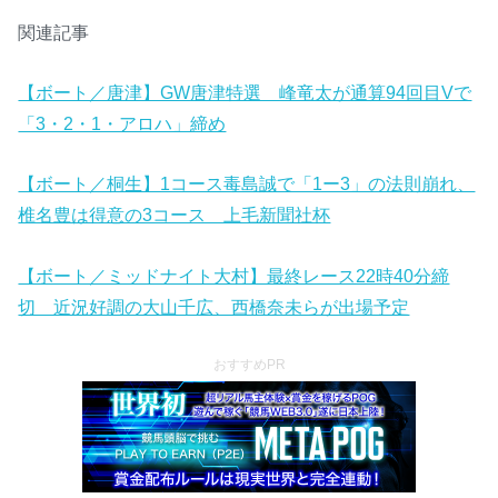
関連記事
【ボート／唐津】GW唐津特選 峰竜太が通算94回目Vで
「3・2・1・アロハ」締め
【ボート／桐生】1コース毒島誠で「1ー3」の法則崩れ、
椎名豊は得意の3コース 上毛新聞社杯
【ボート／ミッドナイト大村】最終レース22時40分締
切 近況好調の大山千広、西橋奈未らが出場予定
おすすめPR