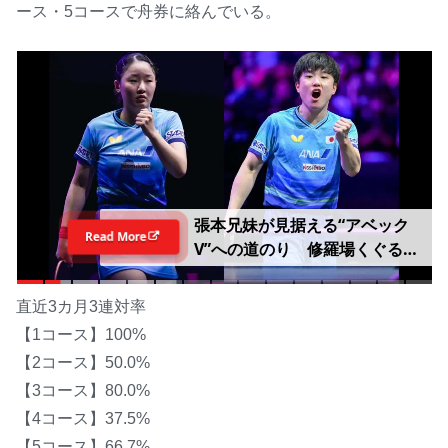
ース・5コースで舟券に絡んでいる。
張本兄妹が見据える“アベック
Read More
V”への道のり 修羅場くぐる美
和は中国撃破へ「準備して挑
む」男子エース対決の智和は
直近3カ月3連対率
「そのままいくだけ」【WTTチ
【1コース】100%
ャンピオンズ横浜2026】
【2コース】50.0%
【3コース】80.0%
【4コース】37.5%
【5コース】66.7%