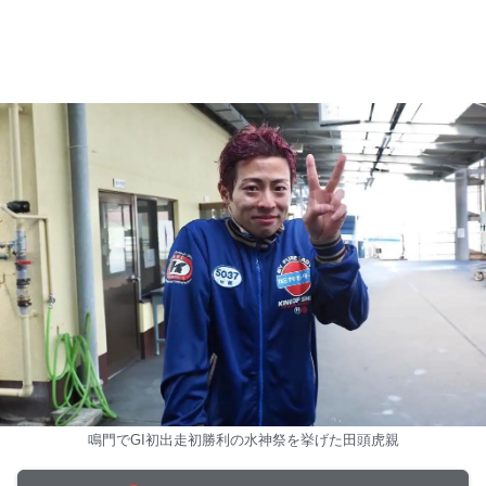
鳴門でGI初出走初勝利の水神祭を挙げた田頭虎親