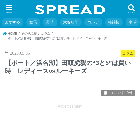
menu
search
おすすめ
競馬
野球
大谷翔平
ゴルフ
格闘技
卓球
HOME
その他競技
コラム
【ボート／浜名湖】田頭虎親の“3と5”は買い時 レディースvsルーキーズ
2023.05.05
コラム
【ボート／浜名湖】田頭虎親の“3と5”は買い
時 レディースvsルーキーズ
Advertisement