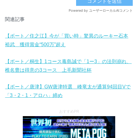
関連記事
【ボート／住之江】今が「買い時」驚異のルーキー石本
裕武 獲得賞金“500万”超え
【ボート／桐生】1コース毒島誠で「1ー3」の法則崩れ、
椎名豊は得意の3コース 上毛新聞社杯
【ボート／唐津】GW唐津特選 峰竜太が通算94回目Vで
「3・2・1・アロハ」締め
おすすめPR