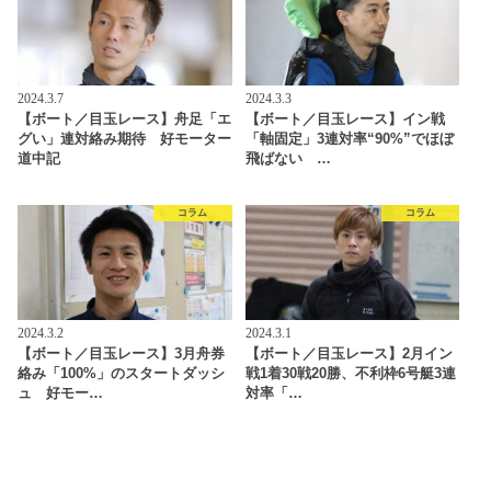
2024.3.7
2024.3.3
【ボート／目玉レース】舟足「エ
【ボート／目玉レース】イン戦
グい」連対絡み期待 好モーター
「軸固定」3連対率“90%”でほぼ
道中記
飛ばない …
コラム
コラム
2024.3.2
2024.3.1
【ボート／目玉レース】3月舟券
【ボート／目玉レース】2月イン
絡み「100%」のスタートダッシ
戦1着30戦20勝、不利枠6号艇3連
ュ 好モー…
対率「…