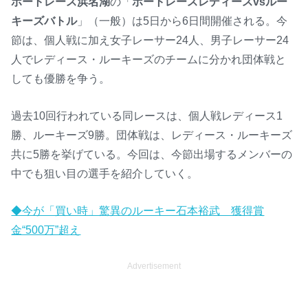
ボートレース浜名湖
の「
ボートレースレディースvsルー
キーズバトル
」（一般）は5日から6日間開催される。今
節は、個人戦に加え女子レーサー24人、男子レーサー24
人でレディース・ルーキーズのチームに分かれ団体戦と
しても優勝を争う。
過去10回行われている同レースは、個人戦レディース1
勝、ルーキーズ9勝。団体戦は、レディース・ルーキーズ
共に5勝を挙げている。今回は、今節出場するメンバーの
中でも狙い目の選手を紹介していく。
◆今が「買い時」驚異のルーキー石本裕武 獲得賞
金“500万”超え
Advertisement