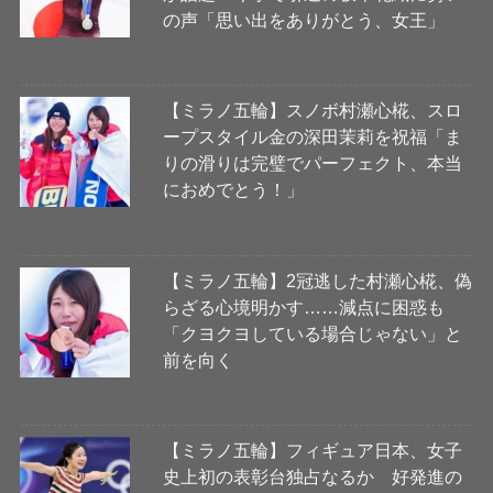
の声「思い出をありがとう、女王」
【ミラノ五輪】スノボ村瀬心椛、スロ
ープスタイル金の深田茉莉を祝福「ま
りの滑りは完璧でパーフェクト、本当
におめでとう！」
【ミラノ五輪】2冠逃した村瀬心椛、偽
らざる心境明かす……減点に困惑も
「クヨクヨしている場合じゃない」と
前を向く
【ミラノ五輪】フィギュア日本、女子
史上初の表彰台独占なるか 好発進の