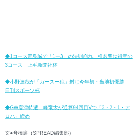
◆1コース毒島誠で「1ー3」の法則崩れ、椎名豊は得意の
3コース 上毛新聞社杯
◆小野達哉が「ガースー砲」封じ今年初・当地初優勝
日刊スポーツ杯
◆GW唐津特選 峰竜太が通算94回目Vで「3・2・1・ア
ロハ」締め
文●舟橋廉（SPREAD編集部）